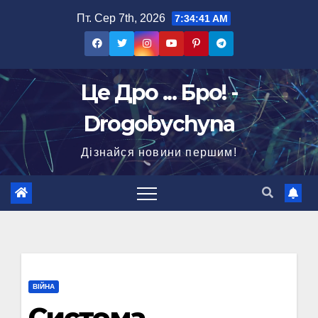
Перейти
Пт. Сер 7th, 2026
7:34:42 AM
до
вмісту
Це Дро ... Бро! -
Drogobychyna
Дізнайся новини першим!
ВІЙНА
Система