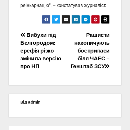
реінкарнацію”, – констатував журналіст.
Навігація
Вибухи під
Рашисти
Бєлгородом:
накопичують
записів
ерефія різко
боєприпаси
змінила версію
біля ЧАЕС –
про НП
Генштаб ЗСУ
Від
admin