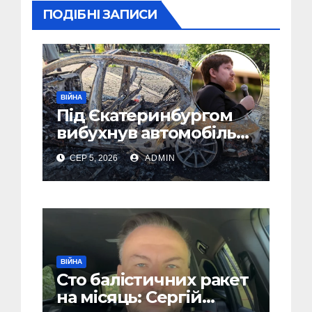
ПОДІБНІ ЗАПИСИ
ВІЙНА
Під Єкатеринбургом
вибухнув автомобіль
голови компанії-
СЕР 5, 2026
ADMIN
виробника дронів
“Упир” – перші
подробиці
ВІЙНА
Сто балістичних ракет
на місяць: Сергій