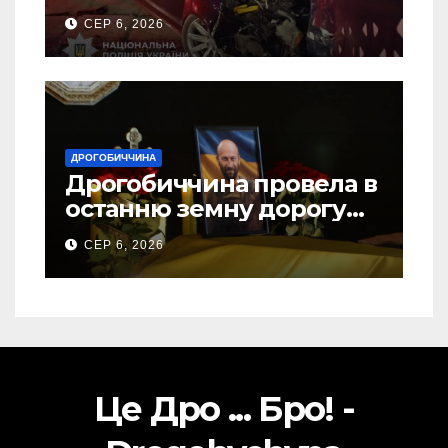
ДТП на Самбірщині
СЕР 6, 2026
ДРОГОБИЧЧИНА
Дрогобиччина провела в
останню земну дорогу
свого Захисника – Олега
СЕР 6, 2026
Торського
Це Дро ... Бро! -