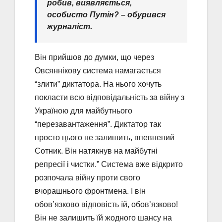
робив, виявляється,
особисто Путін? – обурився
журналіст.
Він прийшов до думки, що через
Овсяннікову система намагається
“злити” диктатора. На нього хочуть
покласти всю відповідальність за війну з
Україною для майбутнього
“перезавантаження”. Диктатор так
просто цього не залишить, впевнений
Сотник. Він натякнув на майбутні
репресії і чистки.” Система вже відкрито
розпочала війну проти свого
вчорашнього фронтмена. І він
обов’язково відповість їй, обов’язково!
Він не залишить їй жодного шансу на