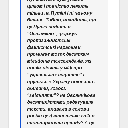
цілком і повністю лежить
тільки на Путіні і ні на кому
більше. Тобто, виходить, що
це Путін сидить в
“Останкіно”, формує
пропагандистські
фашистські наративи,
промиває мозок десяткам
мільйонів телеглядачів, які
потім вірять у міф про
“українських нацистів” і
пруться в Україну воювати і
вбивати, когось
“звільняти”? не Овсяннікова
десятиліттями редагувала
тексти, вливала в голови
росіян це фашистське го#но,
спотворювала правду? А це