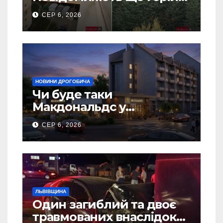
5 гаражів (Відео)
СЕР 6, 2026
НОВИНИ ДРОГОБИЧА
Чи буде таки
Макдональдс у
Дрогобичі? (Фото)
СЕР 6, 2026
ЛЬВІВЩИНА
Один загиблий та двоє
травмованих внаслідок