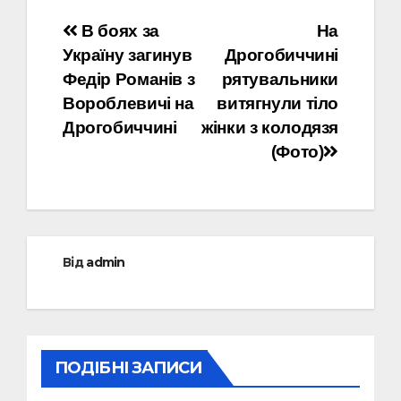
Навігація
В боях за
На
Україну загинув
Дрогобиччині
записів
Федір Романів з
рятувальники
Вороблевичі на
витягнули тіло
Дрогобиччині
жінки з колодязя
(Фото)
Від
admin
ПОДІБНІ ЗАПИСИ