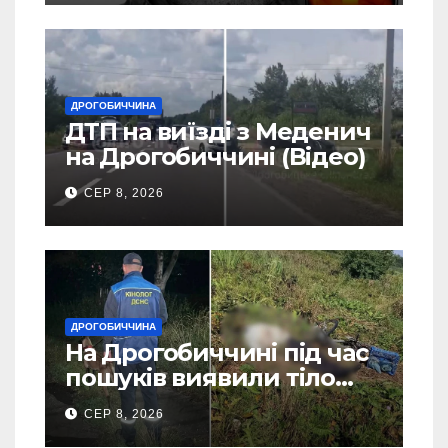
ДРОГОБИЧЧИНА
ДТП на виїзді з Меденич
на Дрогобиччині (Відео)
СЕР 8, 2026
ДРОГОБИЧЧИНА
На Дрогобиччині під час
пошуків виявили тіло
зниклого чоловіка (Фото)
СЕР 8, 2026