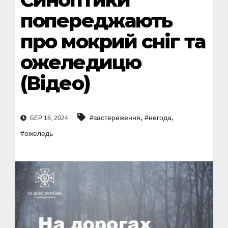
попереджають
про мокрий сніг та
ожеледицю
(Відео)
,
,
#застереження
#негода
БЕР 18, 2024
#ожеледь