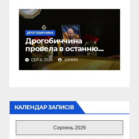
ДРОГОБИЧЧИНА
Дрогобиччина
провела в останню
земну дорогу свого
СЕР 6, 2026
ADMIN
Захисника – Олега
Торського
КАЛЕНДАР ЗАПИСІВ
Серпень 2026