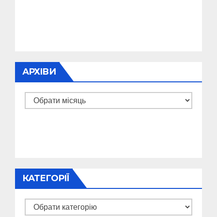
АРХІВИ
Архіви
КАТЕГОРІЇ
Категорії