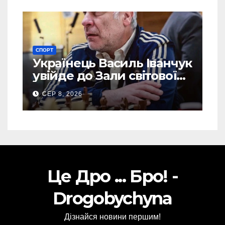
СПОРТ
Українець Василь Іванчук
увійде до Зали світової
шахової слави
СЕР 8, 2026
Це Дро ... Бро! -
Drogobychyna
Дізнайся новини першим!