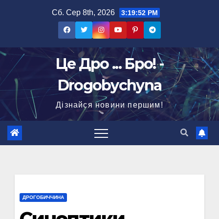
Перейти
Сб. Сер 8th, 2026
3:19:53 PM
до
вмісту
Це Дро ... Бро! -
Drogobychyna
Дізнайся новини першим!
ДРОГОБИЧЧИНА
Синоптики