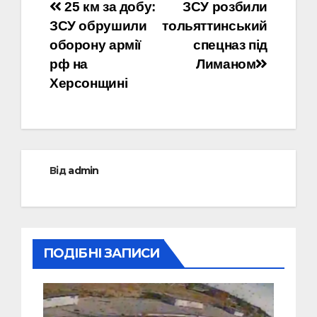
Навігація
25 км за добу:
ЗСУ розбили
ЗСУ обрушили
тольяттинський
записів
оборону армії
спецназ під
рф на
Лиманом
Херсонщині
Від
admin
ПОДІБНІ ЗАПИСИ