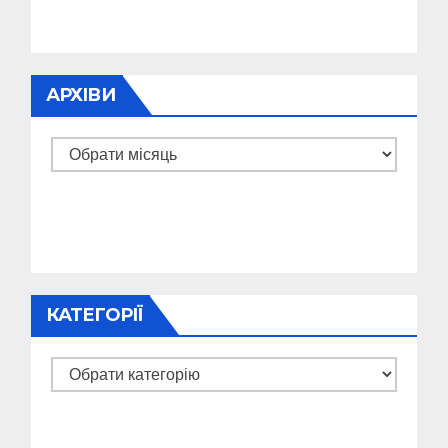
АРХІВИ
Архіви
КАТЕГОРІЇ
Категорії