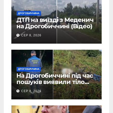
ДРОГОБИЧЧИНА
ДТП на виїзді з Меденич
на Дрогобиччині (Відео)
СЕР 8, 2026
ДРОГОБИЧЧИНА
На Дрогобиччині під час
пошуків виявили тіло
зниклого чоловіка (Фото)
СЕР 8, 2026