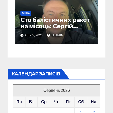
ВІЙНА
Сто балістичних ракет
на місяць: Сергій
“Флеш” закликав
СЕР 5, 2026
ADMIN
українців готуватися
до гіршого
КАЛЕНДАР ЗАПИСІВ
Серпень 2026
Пн
Вт
Ср
Чт
Пт
Сб
Нд
1
2