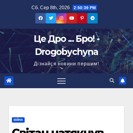
Перейти
Сб. Сер 8th, 2026
2:50:40 PM
до
вмісту
Це Дро ... Бро! -
Drogobychyna
Дізнайся новини першим!
ВІЙНА
Світан натякнув,