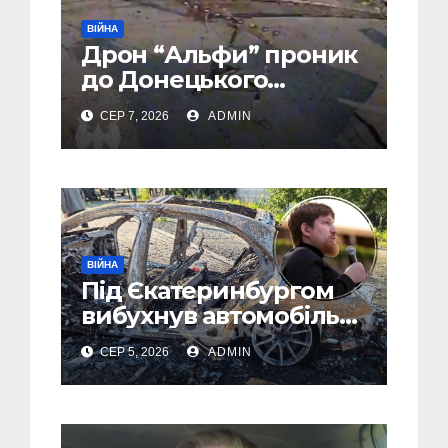
ВІЙНА
Дрон “Альфи” проник
до Донецького
аеропорту та спалив
СЕР 7, 2026
ADMIN
“Шахед” ще до запуску
ВІЙНА
Під Єкатеринбургом
вибухнув автомобіль
голови компанії-
СЕР 5, 2026
ADMIN
виробника дронів
“Упир” – перші
подробиці