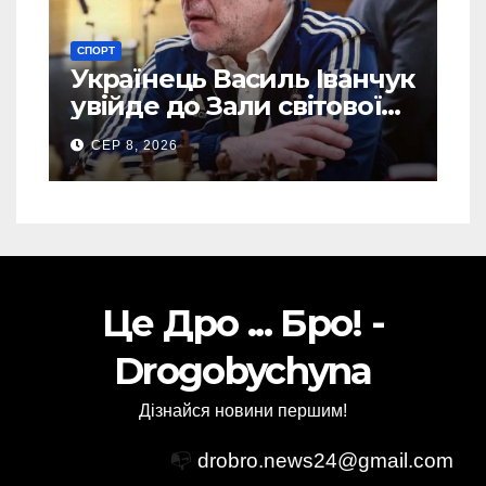
СПОРТ
Українець Василь Іванчук
увійде до Зали світової
шахової слави
СЕР 8, 2026
Це Дро ... Бро! -
Drogobychyna
Дізнайся новини першим!
📭
drobro.news24@gmail.com