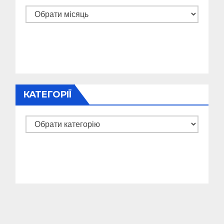
Архіви
КАТЕГОРІЇ
Категорії