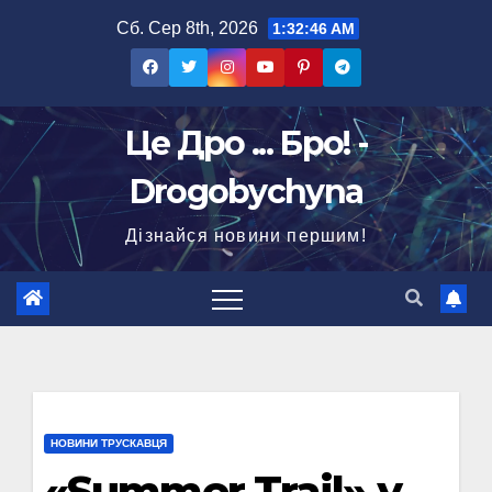
Перейти
Сб. Сер 8th, 2026
1:32:47 AM
до
вмісту
Це Дро ... Бро! -
Drogobychyna
Дізнайся новини першим!
НОВИНИ ТРУСКАВЦЯ
«Summer Trail» у