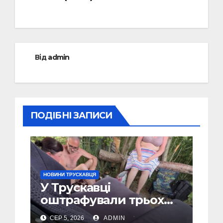
Від
admin
ПОДІБНІ ЗАПИСИ
НОВИНИ ТРУСКАВЦЯ
У Трускавці
оштрафували трьох
відпочивальників за
СЕР 5, 2026
ADMIN