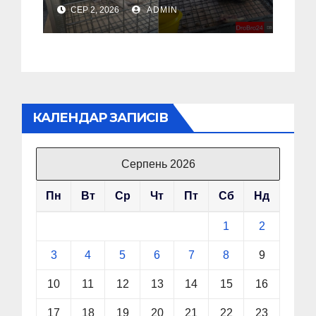
наглядом спеціалістів
СЕР 2, 2026
ADMIN
(Відео, Фото)
КАЛЕНДАР ЗАПИСІВ
Серпень 2026
Пн
Вт
Ср
Чт
Пт
Сб
Нд
1
2
3
4
5
6
7
8
9
10
11
12
13
14
15
16
17
18
19
20
21
22
23