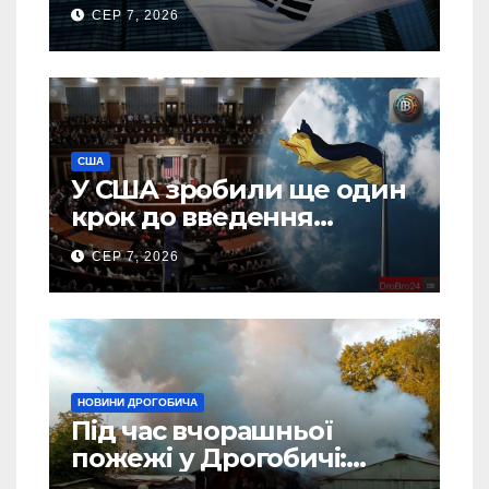
тонн авіапалива
СЕР 7, 2026
США
У США зробили ще один
крок до введення
“пекельних санкцій”
СЕР 7, 2026
проти Росії
НОВИНИ ДРОГОБИЧА
Під час вчорашньої
пожежі у Дрогобичі:
“врятовано” 4 гаражі