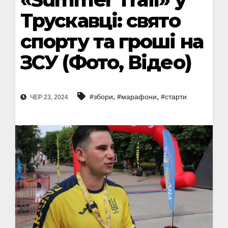
Трускавці: свято
спорту та гроші на
ЗСУ (Фото, Відео)
,
,
#збори
#марафони
#старти
ЧЕР 23, 2024