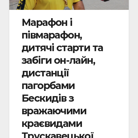
Марафон і
півмарафон,
дитячі старти та
забіги он-лайн,
дистанції
пагорбами
Бескидів з
вражаючими
краєвидами
Трускавецької