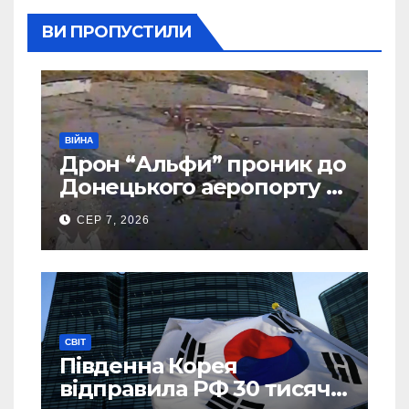
ВИ ПРОПУСТИЛИ
ВІЙНА
Дрон “Альфи” проник до
Донецького аеропорту та
спалив “Шахед” ще до
СЕР 7, 2026
запуску
СВІТ
Південна Корея
відправила РФ 30 тисяч