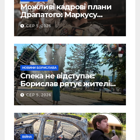
Можливі кадрові плани
Драпатого: Маркусу
пророкують важливу
СЕР 5, 2026
посаду у ЗСУ
НОВИНИ БОРИСЛАВА
Спека не відступає:
Борислав рятує жителів
від рекордної спеки
СЕР 5, 2026
(Фото)
ВІЙНА