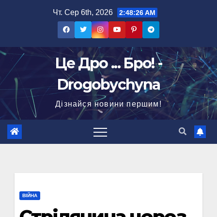
Перейти
Чт. Сер 6th, 2026
2:48:27 AM
до
вмісту
Це Дро ... Бро! -
Drogobychyna
Дізнайся новини першим!
ВІЙНА
Стрілянина через