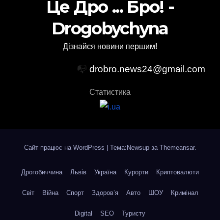
Це Дро ... Бро! -
Drogobychyna
Дізнайся новини першим!
📭
drobro.news24@gmail.com
Статистика
Сайт працює на WordPress
|
Тема:Newsup за
Themeansar
.
Дрогобиччина
Львів
Україна
Курорти
Криптовалюти
Світ
Війна
Спорт
Здоров’я
Авто
ШОУ
Кримінал
Digital
SEO
Туристу