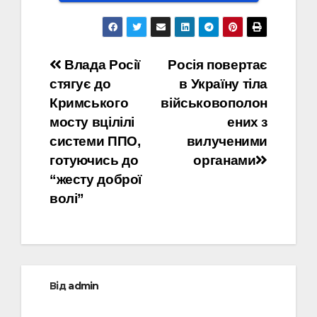
Навігація
Влада Росії
Росія повертає
стягує до
в Україну тіла
записів
Кримського
військовополон
мосту вцілілі
ених з
системи ППО,
вилученими
готуючись до
органами
“жесту доброї
волі”
Від
admin