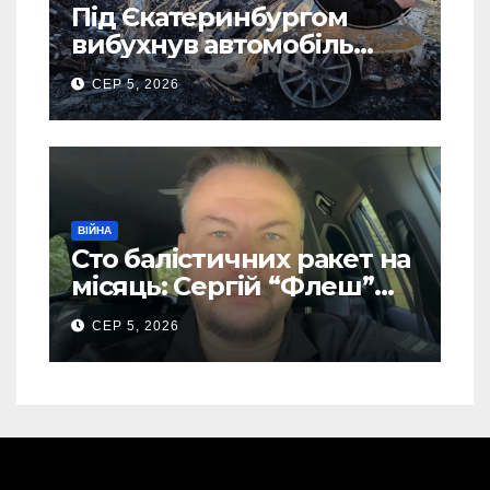
Під Єкатеринбургом
вибухнув автомобіль
голови компанії-
СЕР 5, 2026
виробника дронів “Упир”
– перші подробиці
ВІЙНА
Сто балістичних ракет на
місяць: Сергій “Флеш”
закликав українців
СЕР 5, 2026
готуватися до гіршого