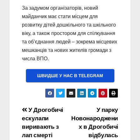
За задумом організаторів, новий
майданчик має стати місцем для
розвитку дітей дошкільного та шкільного
віку, а також простором для спілкування
та об’єднання людей – зокрема місцевих
мешканців та нових жителів громади з
числа ВПО.
ШВИДШЕ У НАС В ТELEGRAM
Навігація
У Дрогобичі
У парку
ескулапи
Новонароджени
записів
виривають з
х в Дрогобичі
лап смерті
відбулась