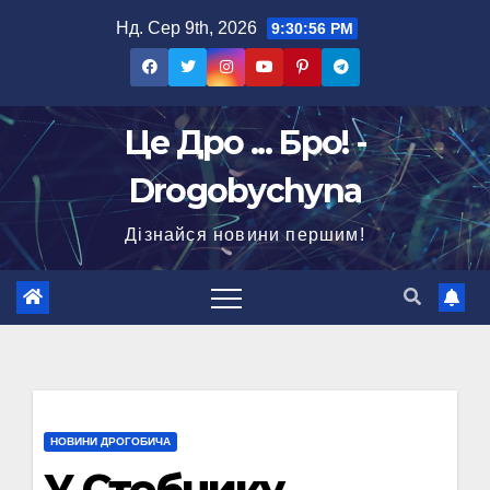
Перейти
Нд. Сер 9th, 2026
9:30:58 PM
до
вмісту
Це Дро ... Бро! -
Drogobychyna
Дізнайся новини першим!
НОВИНИ ДРОГОБИЧА
У Стебнику