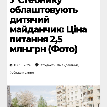
облаштовують
дитячий
майданчик: Ціна
питання 2,5
млн.грн (Фото)
,
,
#буджети
#майданчики
КВІ 15, 2024
#облаштування