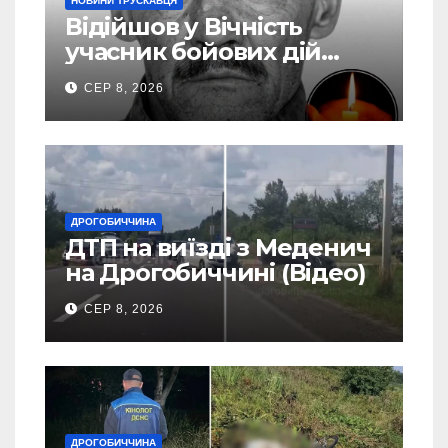
НОВИНИ ТРУСКАВЦЯ
Відійшов у Вічність
учасник бойових дій
Василь Іваникович зі
СЕР 8, 2026
Станилі
ДРОГОБИЧЧИНА
ДТП на виїзді з Меденич
на Дрогобиччині (Відео)
СЕР 8, 2026
ДРОГОБИЧЧИНА