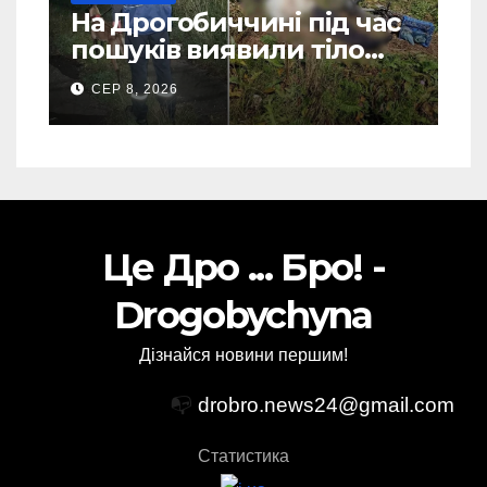
На Дрогобиччині під час
пошуків виявили тіло
зниклого чоловіка (Фото)
СЕР 8, 2026
Це Дро ... Бро! -
Drogobychyna
Дізнайся новини першим!
📭
drobro.news24@gmail.com
Статистика