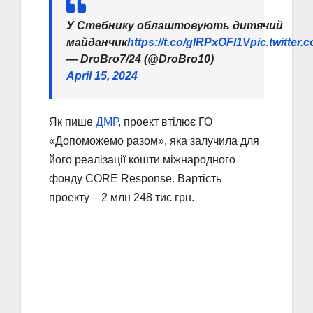
У Стебнику облаштовують дитячий
майданчик
https://t.co/glRPxOFl1V
pic.twitte
— DroBro7/24 (@DroBro10)
April 15, 2024
Як пише
ДМР
, проект втілює ГО
«Допоможемо разом», яка залучила для
його реалізації кошти міжнародного
фонду CORE Response. Вартість
проекту – 2 млн 248 тис грн.