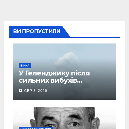
ВИ ПРОПУСТИЛИ
ВІЙНА
У Геленджику після
сильних вибухів
почалася масова
СЕР 8, 2026
евакуація