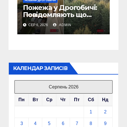
НОВИНИ ДРОГОБИЧА
Пожежа у Дрогобичі:
Повідомляють що
горіло 5 гаражів
СЕР 6, 2026
ADMIN
(Відео)
КАЛЕНДАР ЗАПИСІВ
Серпень 2026
Пн
Вт
Ср
Чт
Пт
Сб
Нд
1
2
3
4
5
6
7
8
9