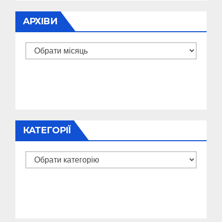
АРХІВИ
Архіви
КАТЕГОРІЇ
Категорії