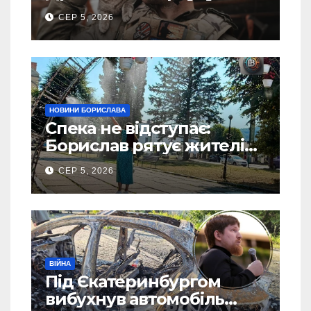
пророкують важливу
СЕР 5, 2026
посаду у ЗСУ
НОВИНИ БОРИСЛАВА
Спека не відступає:
Борислав рятує жителів
від рекордної спеки
СЕР 5, 2026
(Фото)
ВІЙНА
Під Єкатеринбургом
вибухнув автомобіль