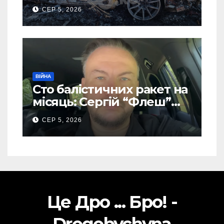
голови компанії-
СЕР 5, 2026
виробника дронів “Упир”
– перші подробиці
ВІЙНА
Сто балістичних ракет на
місяць: Сергій “Флеш”
закликав українців
СЕР 5, 2026
готуватися до гіршого
Це Дро ... Бро! -
Drogobychyna