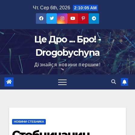
Перейти
Чт. Сер 6th, 2026
2:10:06 AM
до
вмісту
Це Дро ... Бро! -
Drogobychyna
Дізнайся новини першим!
НОВИНИ СТЕБНИКА
Стебничанин