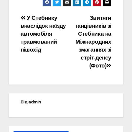
Навігація
У Стебнику
Звитяги
внаслідок наїзду
танцівників зі
записів
автомобіля
Стебника на
травмований
Міжнародних
пішохід
змаганнях зі
стріт-денсу
(Фото)
Від
admin