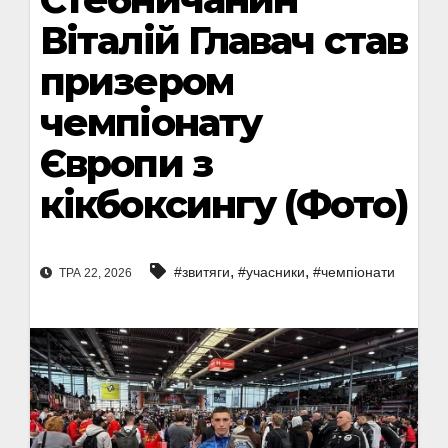
Віталій Главач став
призером
чемпіонату
Європи з
кікбоксингу (Фото)
,
,
#звитяги
#учасники
#чемпіонати
ТРА 22, 2026