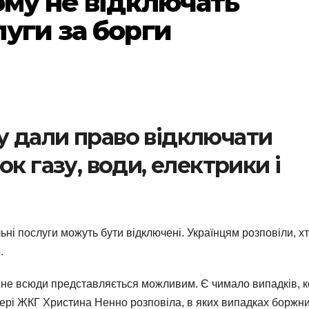
ому не відключать
уги за борги
 дали право відключати
к газу, води, електрики і
льні послуги можуть бути відключені. Українцям розповіли, х
o
.
 не всюди представляється можливим. Є чимало випадків, 
ері ЖКГ Христина Ненно розповіла, в яких випадках боржни