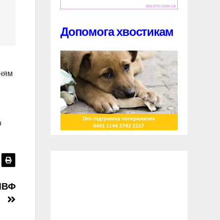
Допомога хвостикам
нням
о
 МВФ