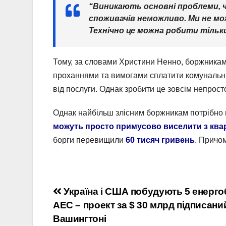
“Виникають основні проблеми, ч
споживачів неможливо. Ми не мо
Технічно це можна робити тільк
Тому, за словами Христини Ненно, боржникам 
проханнями та вимогами сплатити комунальні
від послуги. Однак зробити це зовсім непрост
Однак найбільш злісним боржникам потрібно 
можуть просто примусово виселити з ква
борги перевищили
60 тисяч гривень
. Причо
Навігація
Україна і США побудують 5 енерго
АЕС – проект за $ 30 млрд підписани
записів
Вашингтоні