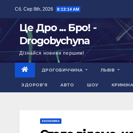
Перейти
Сб. Сер 8th, 2026
8:13:15 AM
до
вмісту
Це Дро ... Бро! -
Drogobychyna
Дізнайся новини першим!
ДРОГОБИЧЧИНА
ЛЬВІВ
ЗДОРОВ’Я
АВТО
ШОУ
КРИМІН
ЕКОНОМІКА