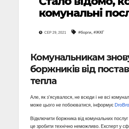
Стало відомо, к
комунальні посл
,
#борги
#ЖКГ
СЕР 29, 2021
Комунальникам знову
боржників від поставо
тепла
Але, як з’ясувалося, не всюди і не всі комуна
може цього не побоюватися, інформує
DroBr
Відключити боржника від комунальних послуг
це зробити технічно неможливо. Експерт у сф