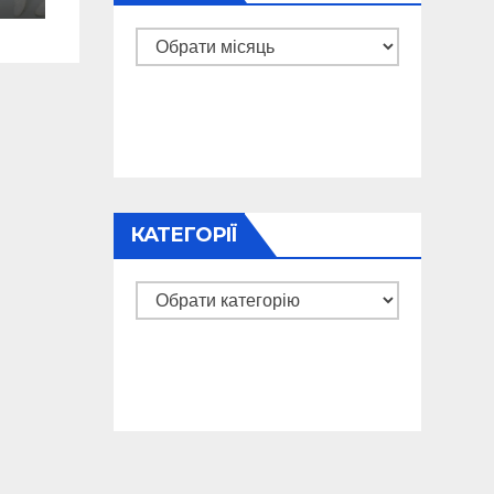
Архіви
КАТЕГОРІЇ
Категорії