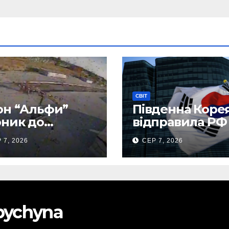
СВІТ
н “Альфи”
Південна Коре
ник до
відправила РФ
нецького
тисяч тонн
 7, 2026
СЕР 7, 2026
опорту та
авіапалива
лив “Шахед”
до запуску
obychyna