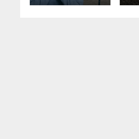
погіршилися за
всіма
індикаторами –
дослідження