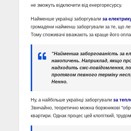
не зможуть відключити від енергоресурсу.
Найменше українці заборгували
за електрику
громадяни найменш заборгували за те, що ле
Тому споживачі вважають за краще його опла
“Найменша заборгованість за ел
накопичень. Наприклад, якщо пр
надходить смс-повідомлення, по
протягом певного терміну неспла
Ненно.
Ну, а найбільше українці заборгували
за тепл
Звичайно, теоретично можна боржникові “обрі
квартири. Однак процес цей клопіткий, трудом