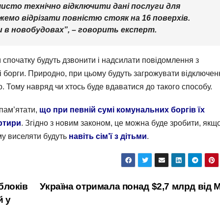
исто технічно відключити дані послуги для
жемо відрізати повністю стояк на 16 поверхів.
и в новобудовах”, – говорить експерт.
спочатку будуть дзвонити і надсилати повідомлення з
 борги. Природно, при цьому будуть загрожувати відключе
о. Тому навряд чи хтось буде вдаватися до такого способу.
пам’ятати,
що при певній сумі комунальних боргів їх
ртири
. Згідно з новим законом, це можна буде зробити, якщ
му виселяти будуть
навіть сім’ї з дітьми
.
блоків
Україна отримала понад $2,7 млрд від
й у