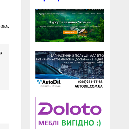
ика.
их