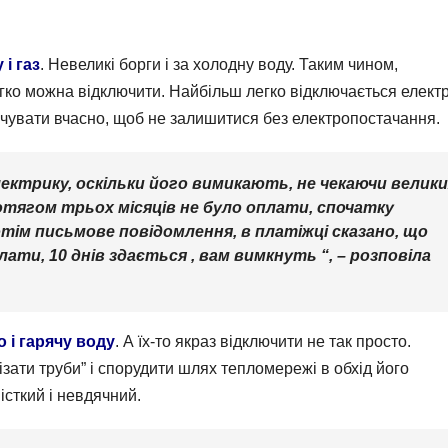
 і газ
. Невеликі борги і за холодну воду. Таким чином,
гко можна відключити. Найбільш легко відключається електр
чувати вчасно, щоб не залишитися без електропостачання.
ектрику, оскільки його вимикають, не чекаючи велик
отягом трьох місяців не було оплати, спочатку
тім письмове повідомлення, в платіжці сказано, що
ти, 10 днів здається , вам вимкнуть “, – розповіла
о і гарячу воду
. А їх-то якраз відключити не так просто.
зати труби” і спорудити шлях тепломережі в обхід його
істкий і невдячний.