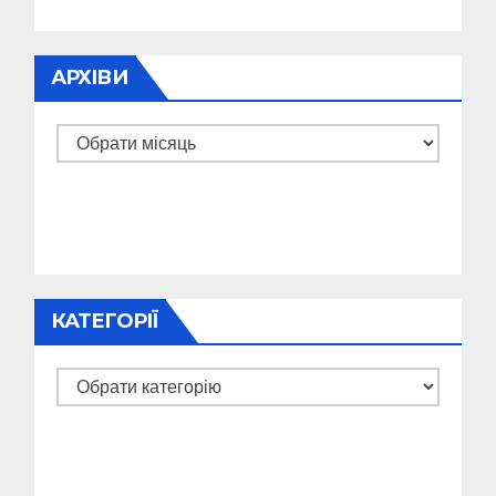
АРХІВИ
Архіви
КАТЕГОРІЇ
Категорії