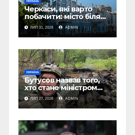
УКРАЇНА
Черкаси, які варто
побачити: місто біля
Дніпра, зелені парки
ЛИП 31, 2026
ADMIN
та місця з особливою
атмосферою
УКРАЇНА
Бутусов назвав того,
хто стане міністром
оборони України, і
ЛИП 27, 2026
ADMIN
пояснив, чому інакше
не може бути