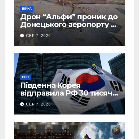
ВІЙНА
Дрон “Альфи” проник до
Донецького аеропорту та
спалив “Шахед” ще до
СЕР 7, 2026
запуску
СВІТ
Південна Корея
відправила РФ 30 тисяч
тонн авіапалива
СЕР 7, 2026