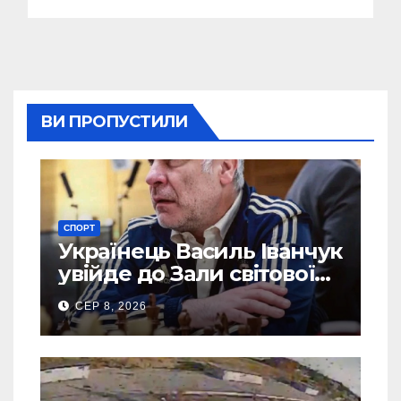
ВИ ПРОПУСТИЛИ
СПОРТ
Українець Василь Іванчук
увійде до Зали світової
шахової слави
СЕР 8, 2026