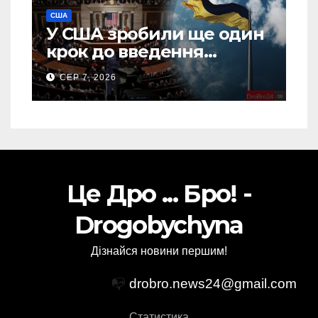
США
У США зробили ще один
крок до введення
“пекельних санкцій”
СЕР 7, 2026
проти Росії
Це Дро ... Бро! -
Drogobychyna
Дізнайся новини першим!
📭
drobro.news24@gmail.com
Статистика