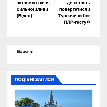
затопило після
дозволять
записів
сильної зливи
повертатися з
(Відео)
Туреччини без
ПЛР-тесту
Від
admin
ПОДІБНІ ЗАПИСИ