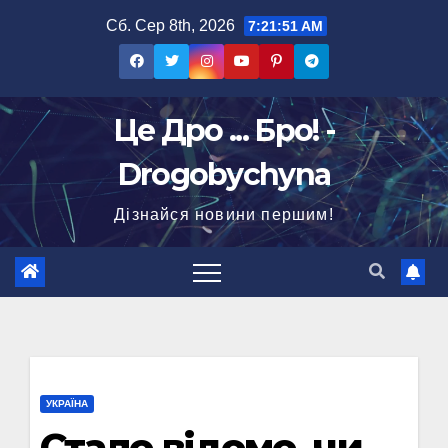
Перейти
Сб. Сер 8th, 2026
7:21:51 AM
до
вмісту
Це Дро ... Бро! -
Drogobychyna
Дізнайся новини першим!
УКРАЇНА
Стало відомо, чи