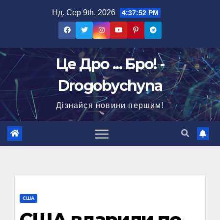
Перейти
Нд. Сер 9th, 2026
4:37:53 PM
до
вмісту
Це Дро ... Бро! -
Drogobychyna
Дізнайся новини першим!
США
США вдарили по