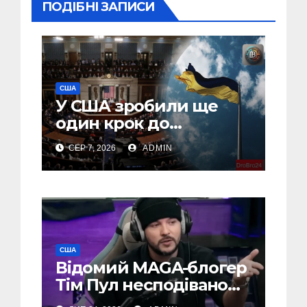
ПОДІБНІ ЗАПИСИ
США
У США зробили ще
один крок до
введення “пекельних
СЕР 7, 2026
ADMIN
санкцій” проти Росії
США
Відомий MAGA-блогер
Тім Пул несподівано
підтримав Україну