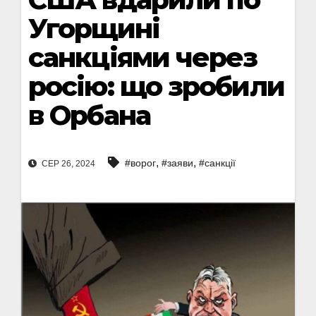
Угорщині
санкціями через
росію: що зробили
в Орбана
,
,
#ворог
#заяви
#санкції
СЕР 26, 2024