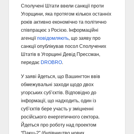
Сполучені Штати ввели санкції проти
Угорщини, яка протягом кількох останніх
років активно економічно та політично
співпрацює з Росією. Інформаційні
агенції
повідомляють
, що заяву про
санкції опублікував посол Сполучених
Штатів в Угорщині Девід Прессман,
передає
DROBRO
.
У заяві йдеться, що Вашингтон ввів
обмежувальні заходи щодо двох
угорських суб’єктів. Відповідно до
інформації, що надходить, один із
суб’єктів бере участь у зміцненні
російського енергетичного сектора.
Йдеться про роботу над проектом
“Пакш-2” (будівництво нових