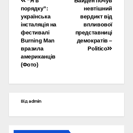
Навігація
“Я в
Байден почув
порядку”:
невтішний
записів
українська
вердикт від
інсталяція на
впливової
фестивалі
представниці
Burning Man
демократів –
вразила
Politico
американців
(Фото)
Від
admin