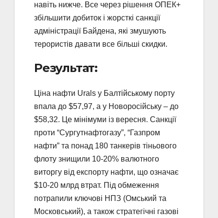
навіть нижче. Все через рішення ОПЕК+
збільшити добиток і жорсткі санкції
адміністрації Байдена, які змушують
терористів давати все більші скидки.
Результат:
Ціна нафти Urals у Балтійському порту
впала до $57,97, а у Новоросійську – до
$58,32. Це мінімуми із вересня. Санкції
проти “Сургутнафтогазу”, “Газпром
нафти” та понад 180 танкерів тіньового
флоту знищили 10-20% валютного
виторгу від експорту нафти, що означає
$10-20 млрд втрат. Під обмеження
потрапили ключові НПЗ (Омський та
Московський), а також стратегічні газові