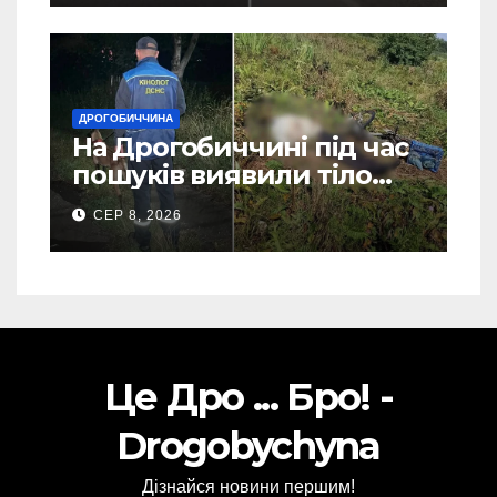
ДРОГОБИЧЧИНА
На Дрогобиччині під час
пошуків виявили тіло
зниклого чоловіка (Фото)
СЕР 8, 2026
Це Дро ... Бро! -
Drogobychyna
Дізнайся новини першим!