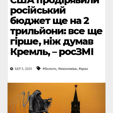
російський
бюджет ще на 2
трильйони: все ще
гірше, ніж думав
Кремль, – росЗМІ
,
,
#болото
#економіка
#крах
БЕР 5, 2025