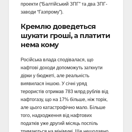
проекти (“Балтійський ЗПГ” та два ЗПГ-
заводи “Газпрому”).
Кремлю доведеться
шукати гроші, а платити
нема кому
Російська влада сподівалася, що
нафтові доходи допоможуть заткнути
дірки у бюджеті, але реальність
виявилася іншою. У січні уряд
терористів отримав 783 млрд рублів від
нафтогазу, що на 17% більше, ніж торік,
але цього катастрофічно мало. Більше
того, надходження від нафтових
податків уже другий місяць поспіль
тримаються на мінімумі. Ще нещодавно