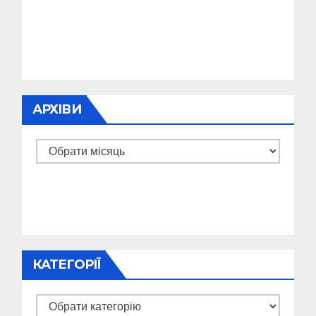
АРХІВИ
Архіви
КАТЕГОРІЇ
Категорії