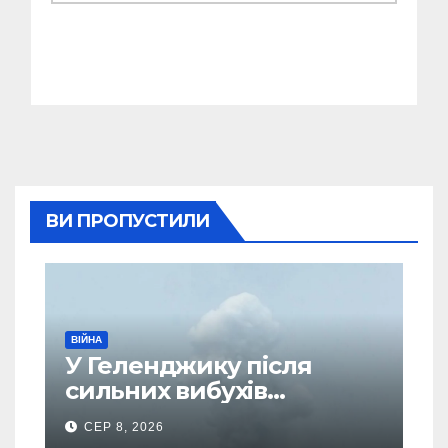
ВИ ПРОПУСТИЛИ
ВІЙНА
У Геленджику після
сильних вибухів
почалася масова
СЕР 8, 2026
евакуація