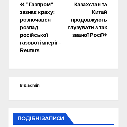
Навігація
”Газпром”
Казахстан та
зазнає краху:
Китай
записів
розпочався
продовжують
розпад
глузувати з так
російської
званої Росії
газової імперії –
Reuters
Від
admin
ПОДІБНІ ЗАПИСИ