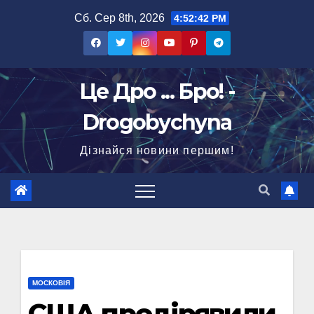
Перейти
Сб. Сер 8th, 2026
4:52:43 PM
до
вмісту
Це Дро ... Бро! -
Drogobychyna
Дізнайся новини першим!
МОСКОВІЯ
США продірявили