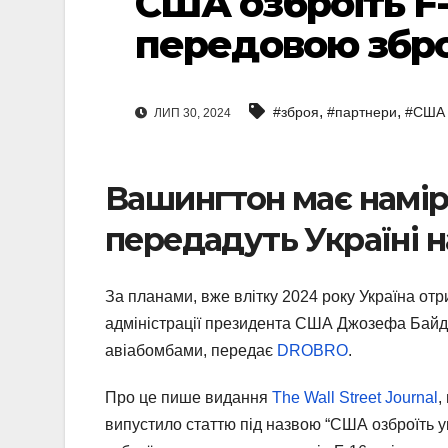
США озброїть F-
передовою збр
,
,
#зброя
#партнери
#США
ЛИП 30, 2024
Вашингтон має намір 
передадуть Україні
За планами, вже влітку 2024 року Україна отр
адміністрації президента США Джозефа Байде
авіабомбами, передає
DROBRO
.
Про це пише видання
The Wall Street Journal
,
випустило статтю під назвою “США озброїть у