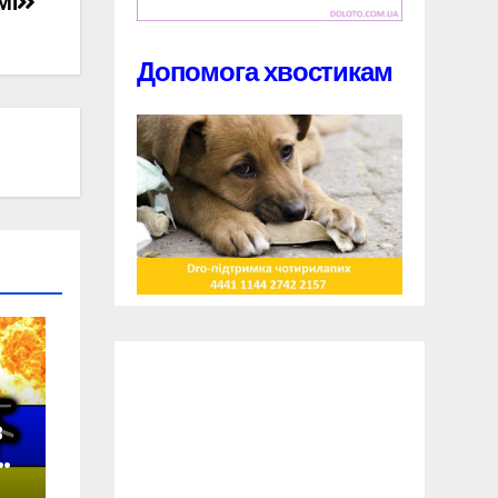
МІ
Допомога хвостикам
в
у
а