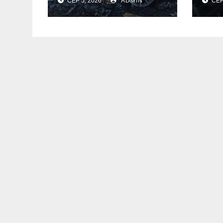
СЕР 5, 2026
ADMIN
СЕР
автомобіль
за
голови компанії-
укр
виробника
гот
дронів “Упир” –
гір
перші подробиці