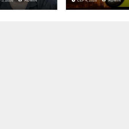
 5, 2026
ADMIN
СЕР 4, 2026
ADMIN
кликав
бомбити новий
аїнців
об’єкт на Росії
уватися до
шого