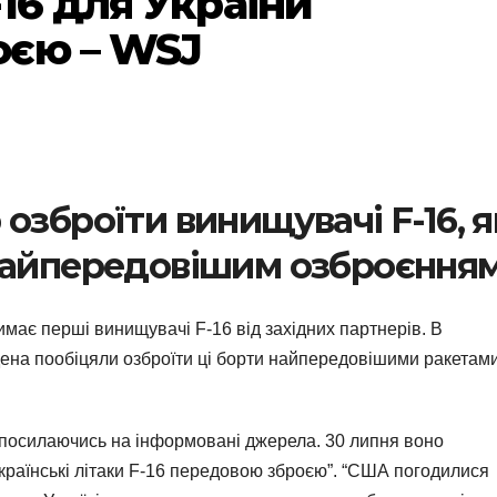
16 для України
оєю – WSJ
озброїти винищувачі F-16, я
 найпередовішим озброєння
имає перші винищувачі F-16 від західних партнерів. В
на пообіцяли озброїти ці борти найпередовішими ракетами
 посилаючись на інформовані джерела. 30 липня воно
країнські літаки F-16 передовою зброєю”. “США погодилися