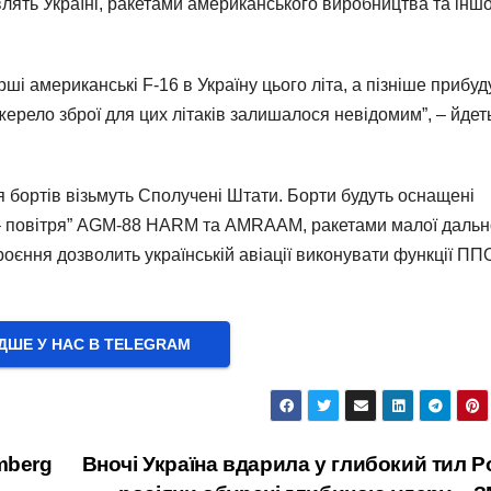
авлять Україні, ракетами американського виробництва та інш
ші американські F-16 в Україну цього літа, а пізніше прибуд
джерело зброї для цих літаків залишалося невідомим”, – йдет
 бортів візьмуть Сполучені Штати. Борти будуть оснащені
я – повітря” AGM-88 HARM та AMRAAM, ракетами малої дальн
оєння дозволить українській авіації виконувати функції ПП
ШЕ У НАС В ТELEGRAM
mberg
Вночі Україна вдарила у глибокий тил Ро