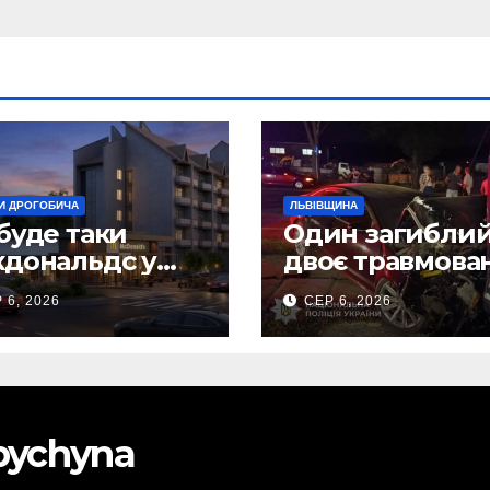
И ДРОГОБИЧА
ЛЬВІВЩИНА
буде таки
Один загиблий
дональдс у
двоє травмова
гобичі? (Фото)
внаслідок ДТП 
 6, 2026
СЕР 6, 2026
Самбірщині
obychyna