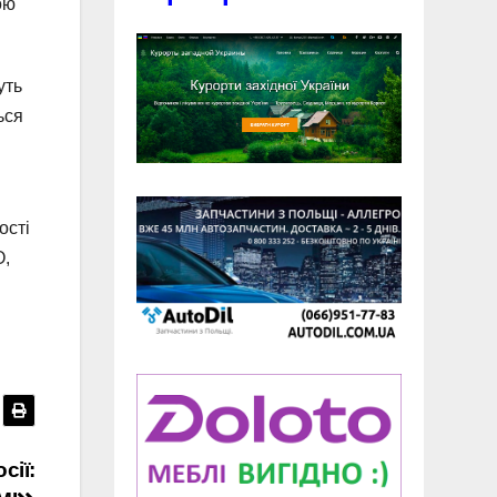
ою
уть
ься
ості
О,
сії: