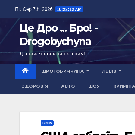
Перейти
Пт. Сер 7th, 2026
10:22:13 AM
до
вмісту
Це Дро ... Бро! -
Drogobychyna
Дізнайся новини першим!
ДРОГОБИЧЧИНА
ЛЬВІВ
ЗДОРОВ’Я
АВТО
ШОУ
КРИМІН
ВІЙНА