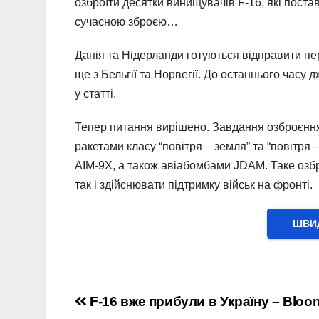
озброїти десятки винищувачів F-16, які пост
сучасною зброєю…
Данія та Нідерланди готуються відправити пер
ще з Бельгії та Норвегії. До останнього часу 
у статті.
Тепер питання вирішено. Завдання озброєння
ракетами класу “повітря – земля” та “повітр
AIM-9X, а також авіабомбами JDAM. Таке озбр
так і здійснювати підтримку військ на фронті.
ШВИД
Навігація
F-16 вже прибули в Україну – Bloo