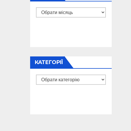
Архіви
КАТЕГОРІЇ
Категорії