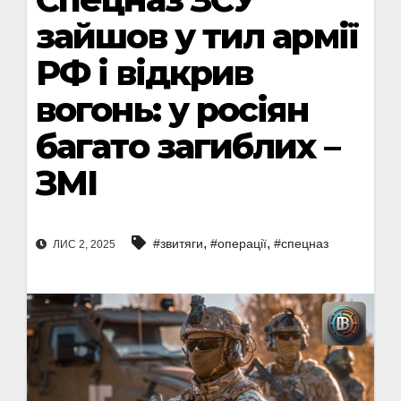
зайшов у тил армії
РФ і відкрив
вогонь: у росіян
багато загиблих –
ЗМІ
,
,
#звитяги
#операції
#спецназ
ЛИС 2, 2025