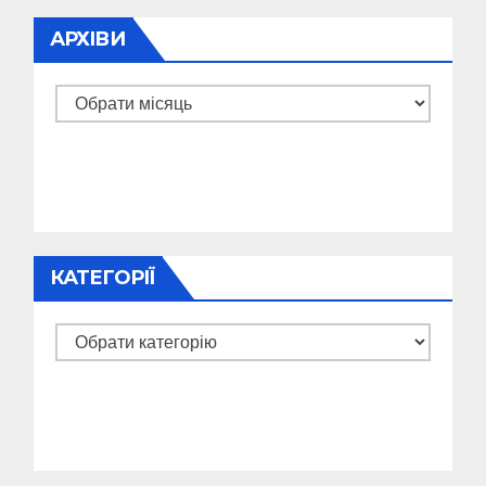
АРХІВИ
Архіви
КАТЕГОРІЇ
Категорії