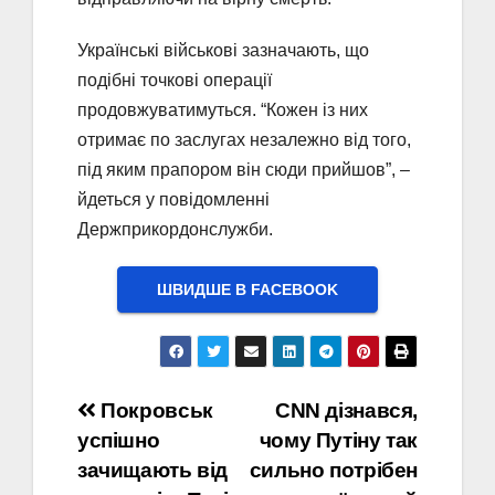
Українські військові зазначають, що
подібні точкові операції
продовжуватимуться. “Кожен із них
отримає по заслугах незалежно від того,
під яким прапором він сюди прийшов”, –
йдеться у повідомленні
Держприкордонслужби.
ШВИДШЕ В FACEBOOK
Навігація
Покровськ
CNN дізнався,
успішно
чому Путіну так
записів
зачищають від
сильно потрібен