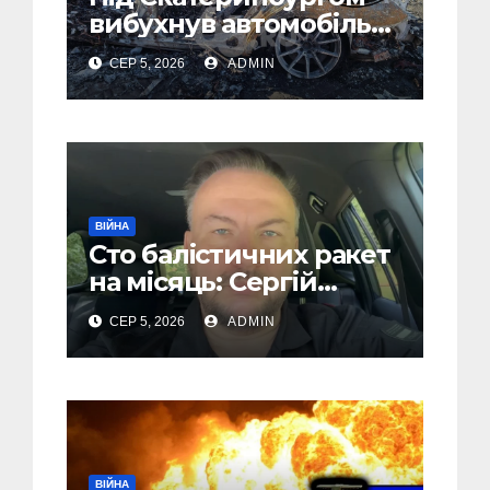
вибухнув автомобіль
голови компанії-
СЕР 5, 2026
ADMIN
виробника дронів
“Упир” – перші
подробиці
ВІЙНА
Сто балістичних ракет
на місяць: Сергій
“Флеш” закликав
СЕР 5, 2026
ADMIN
українців готуватися
до гіршого
ВІЙНА