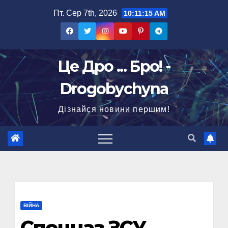
Перейти
Пт. Сер 7th, 2026
10:11:16 AM
до
вмісту
Це Дро ... Бро! -
Drogobychyna
Дізнайся новини першим!
ВІЙНА
Спецназ ЗСУ