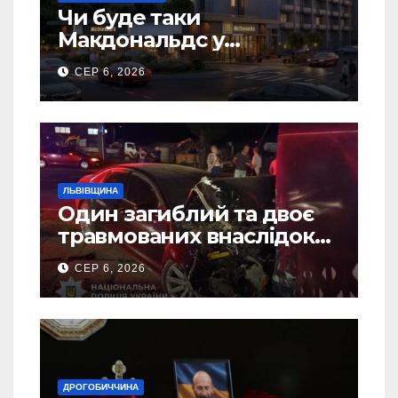
Чи буде таки
Макдональдс у
Дрогобичі? (Фото)
СЕР 6, 2026
ЛЬВІВЩИНА
Один загиблий та двоє
травмованих внаслідок
ДТП на Самбірщині
СЕР 6, 2026
ДРОГОБИЧЧИНА