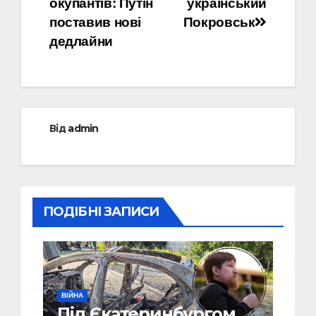
окупантів: Путін
український
поставив нові
Покровськ
дедлайни
Від
admin
ПОДІБНІ ЗАПИСИ
ВІЙНА
Під Єкатеринбургом