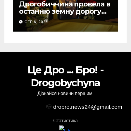
Дрогобиччина провела в
останню земну дорогу
свого Захисника – Олега
СЕР 6, 2026
Торського
Це Дро ... Бро! -
Drogobychyna
Дізнайся новини першим!
📭
drobro.news24@gmail.com
Статистика