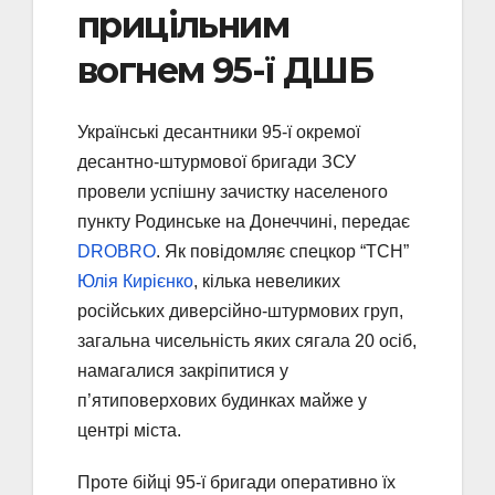
прицільним
вогнем 95-ї ДШБ
Українські десантники 95-ї окремої
десантно-штурмової бригади ЗСУ
провели успішну зачистку населеного
пункту Родинське на Донеччині, передає
DROBRO
. Як повідомляє спецкор “ТСН”
Юлія Кирієнко
, кілька невеликих
російських диверсійно-штурмових груп,
загальна чисельність яких сягала 20 осіб,
намагалися закріпитися у
п’ятиповерхових будинках майже у
центрі міста.
Проте бійці 95-ї бригади оперативно їх