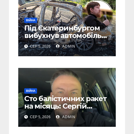
ВІЙНА
Під Єкатеринбургом
вибухнув автомобіль
голови компанії-
СЕР 5, 2026
ADMIN
виробника дронів
“Упир” – перші
подробиці
ВІЙНА
Сто балістичних ракет
на місяць: Сергій
“Флеш” закликав
СЕР 5, 2026
ADMIN
українців готуватися
до гіршого