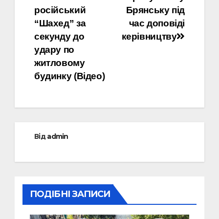
російський
Брянську під
“Шахед” за
час доповіді
секунду до
керівництву
удару по
житловому
будинку (Відео)
Від
admin
ПОДІБНІ ЗАПИСИ