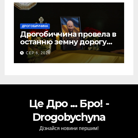
ДРОГОБИЧЧИНА
Дрогобиччина провела в
останню земну дорогу
свого Захисника – Олега
СЕР 6, 2026
Торського
Це Дро ... Бро! -
Drogobychyna
Дізнайся новини першим!