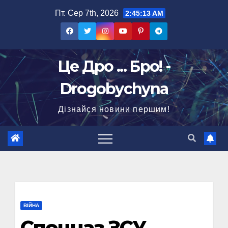
Перейти
Пт. Сер 7th, 2026
2:45:14 AM
до
вмісту
Це Дро ... Бро! -
Drogobychyna
Дізнайся новини першим!
ВІЙНА
Спецназ ЗСУ