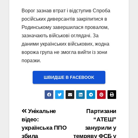
Ворог зазнав втрат і відступив Спроба
російських диверсантів закріпитися в
Родинському завершилася провалом,
зазначають військові оглядачі. За
даними українських військових, жодна
ворожа група не змогла вийти із зони
поразки.
ШВИДШЕ В FACEBOOK
Навігація
Унікальне
Партизани
відео:
“АТЕШ”
записів
українська ППО
занурили у
збила
темряву ФСБ у