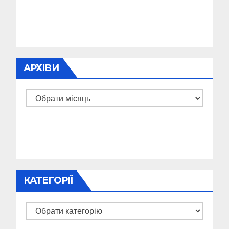
АРХІВИ
Архіви
КАТЕГОРІЇ
Категорії