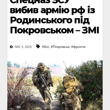
вибив армію рф із
Родинського під
Покровськом – ЗМІ
,
,
#бої
#Покровськ
#фронти
ЛИС 5, 2025