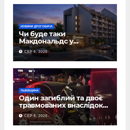
НОВИНИ ДРОГОБИЧА
Чи буде таки
Макдональдс у
Дрогобичі? (Фото)
СЕР 6, 2026
ЛЬВІВЩИНА
Один загиблий та двоє
травмованих внаслідок
ДТП на Самбірщині
СЕР 6, 2026