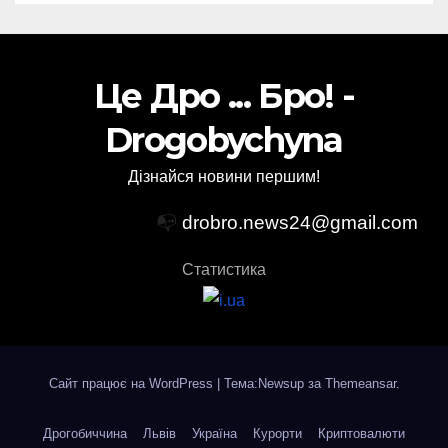
Це Дро ... Бро! -
Drogobychyna
Дізнайся новини першим!
📭
drobro.news24@gmail.com
Статистика
Сайт працює на WordPress
|
Тема:Newsup за
Themeansar
.
Дрогобиччина
Львів
Україна
Курорти
Криптовалюти