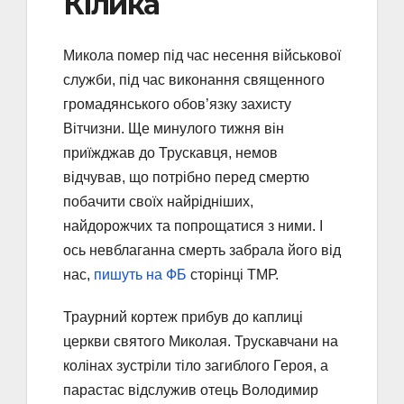
Кілика
Микола помер під час несення військової
служби, під час виконання священного
громадянського обов’язку захисту
Вітчизни. Ще минулого тижня він
приїжджав до Трускавця, немов
відчував, що потрібно перед смертю
побачити своїх найрідніших,
найдорожчих та попрощатися з ними. І
ось невблаганна смерть забрала його від
нас,
пишуть на ФБ
сторінці ТМР.
Траурний кортеж прибув до каплиці
церкви святого Миколая. Трускавчани на
колінах зустріли тіло загиблого Героя, а
парастас відслужив отець Володимир