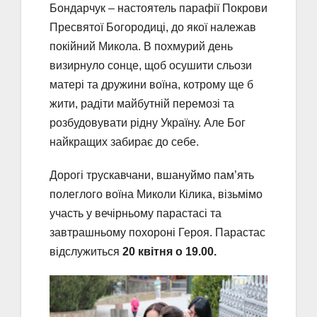
Бондарчук – настоятель парафії Покрови
Пресвятої Богородиці, до якої належав
покійний Микола. В похмурий день
визирнуло сонце, щоб осушити сльози
матері та дружини воїна, котрому ще б
жити, радіти майбутній перемозі та
розбудовувати рідну Україну. Але Бог
найкращих забирає до себе.
Дорогі трускавчани, вшануймо пам’ять
полеглого воїна Миколи Кілика, візьмімо
участь у вечірньому парастасі та
завтрашньому похороні Героя. Парастас
відслужиться
20 квітня о 19.00.