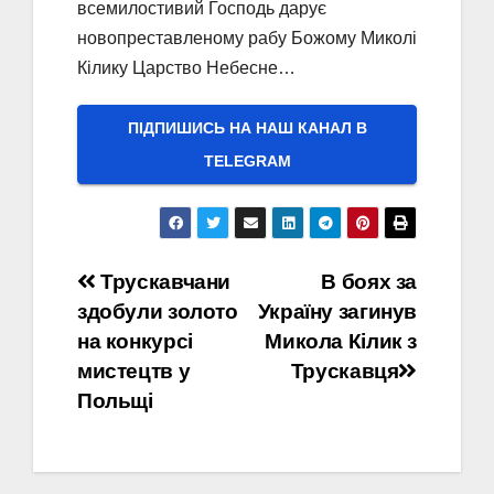
всемилостивий Господь дарує
новопреставленому рабу Божому Миколі
Кілику Царство Небесне…
ПІДПИШИСЬ НА НАШ КАНАЛ В
ТELEGRAM
Навігація
Трускавчани
В боях за
здобули золото
Україну загинув
записів
на конкурсі
Микола Кілик з
мистецтв у
Трускавця
Польщі