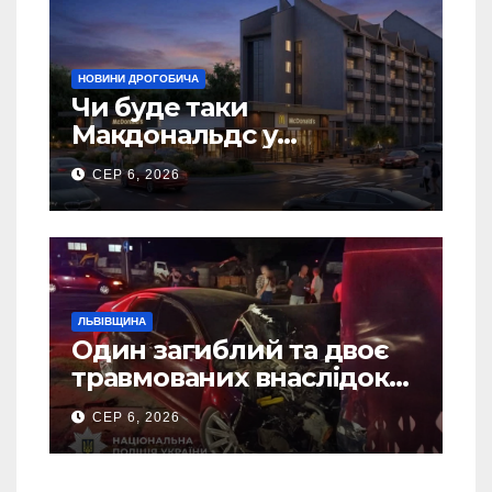
НОВИНИ ДРОГОБИЧА
Чи буде таки
Макдональдс у
Дрогобичі? (Фото)
СЕР 6, 2026
ЛЬВІВЩИНА
Один загиблий та двоє
травмованих внаслідок
ДТП на Самбірщині
СЕР 6, 2026