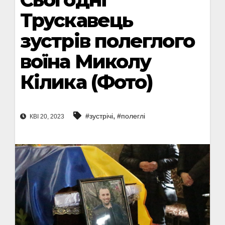
Трускавець
зустрів полеглого
воїна Миколу
Кілика (Фото)
,
#зустрічі
#полеглі
КВІ 20, 2023