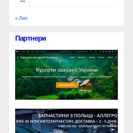
31
« Лип
Партнери