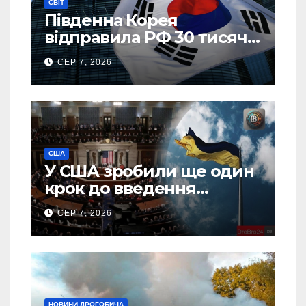
СВІТ
Південна Корея
відправила РФ 30 тисяч
тонн авіапалива
СЕР 7, 2026
США
У США зробили ще один
крок до введення
“пекельних санкцій”
СЕР 7, 2026
проти Росії
НОВИНИ ДРОГОБИЧА