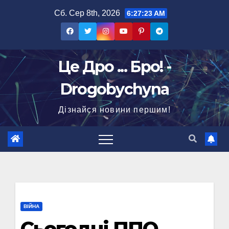
Перейти
Сб. Сер 8th, 2026
6:27:24 AM
до
вмісту
Це Дро ... Бро! -
Drogobychyna
Дізнайся новини першим!
ВІЙНА
Сьогодні ППО