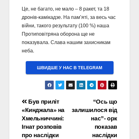
Це, не багато, не мало – 8 ракет, та 18
дронів-камікадзе. На пам’яті, за весь час
війни, такого результату (100 %) наша
Протиповітряна оборона ще не
показувала. Слава нашим захисникам
неба.
ШВИДШЕ У НАС В ТELEGRAM
Навігація
Був приліт
“Ось що
«Кинджала» на
залишилося від
записів
Хмельниччині:
нас”- орк
Ігнат розповів
показав
про наслідки
наслідки