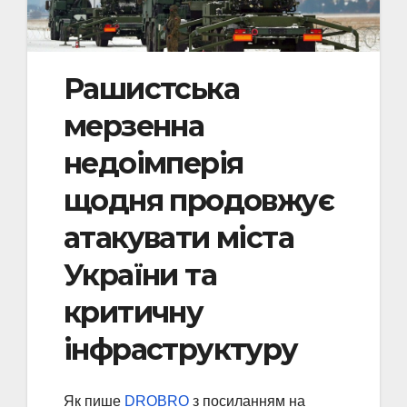
Рашистська
мерзенна
недоімперія
щодня продовжує
атакувати міста
України та
критичну
інфраструктуру
Як пише
DROBRO
з посиланням на