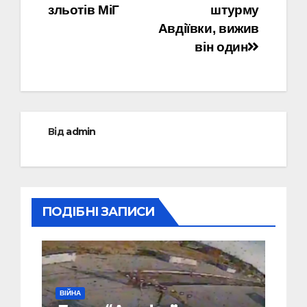
зльотів МіГ
штурму
Авдіївки, вижив
він один
Від
admin
ПОДІБНІ ЗАПИСИ
ВІЙНА