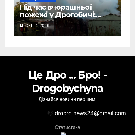
Під час вчорашньої
пожежі у Дрогобичі:
“врятовано” 4 гаражі
СЕР 7, 2026
(Відео)
Це Дро ... Бро! -
Drogobychyna
Дізнайся новини першим!
📭
drobro.news24@gmail.com
Статистика