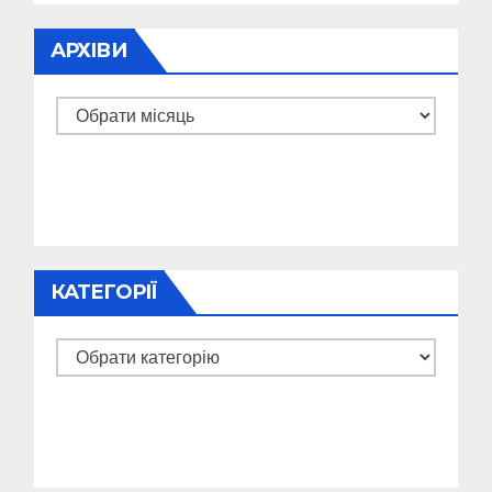
АРХІВИ
Архіви
КАТЕГОРІЇ
Категорії