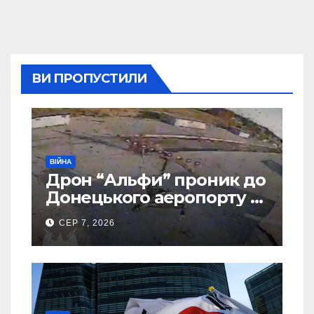
ВИ ПРОПУСТИЛИ
ВІЙНА
Дрон “Альфи” проник до
Донецького аеропорту та
спалив “Шахед” ще до
СЕР 7, 2026
запуску