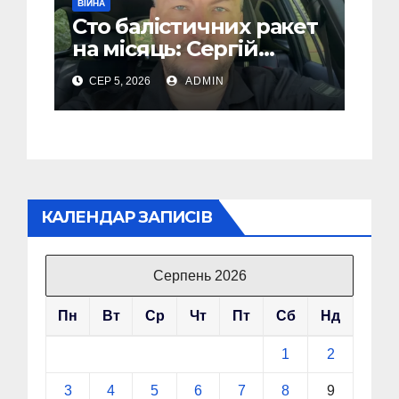
ВІЙНА
Сто балістичних ракет
на місяць: Сергій
“Флеш” закликав
СЕР 5, 2026
ADMIN
українців готуватися
до гіршого
КАЛЕНДАР ЗАПИСІВ
Серпень 2026
Пн
Вт
Ср
Чт
Пт
Сб
Нд
1
2
3
4
5
6
7
8
9