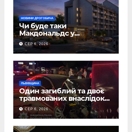
НОВИНИ ДРОГОБИЧА
Чи буде таки
Макдональдс у
Дрогобичі? (Фото)
СЕР 6, 2026
ЛЬВІВЩИНА
Один загиблий та двоє
травмованих внаслідок
ДТП на Самбірщині
СЕР 6, 2026