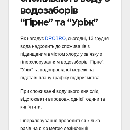
водозаборів
“Гірне” та “Уріж”
Як нагадує
DROBRO
, сьогодні, 13 грудня
вода надходить до споживачів з
підвищеним вмістом хлору, у зв’язку з
гіперхлоруванням водозаборів “Гірне”,
“Уріж” та водопровідної мережі на
підставі плану-графіку підприємства.
При споживанні воду цього дня слід
відстоювати впродовж однієї години та
кип’ятити.
Гіперхлорування проводиться кілька
разів на рік з метою дезінфекції