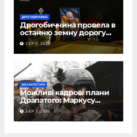
ДРОГОБИЧЧИНА
Дрогобиччина провела в
останню земну дорогу
свого Захисника – Олега
СЕР 6, 2026
Торського
БЕЗ КАТЕГОРІЇ
Можливі кадрові плани
Драпатого: Маркусу
пророкують важливу
СЕР 5, 2026
посаду у ЗСУ