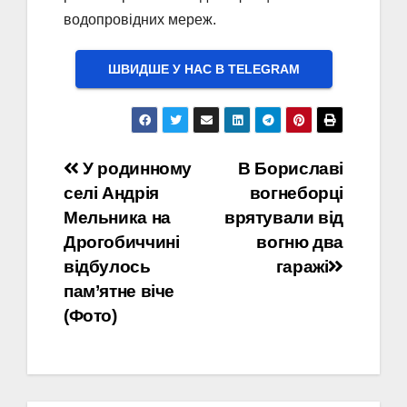
водопровідних мереж.
ШВИДШЕ У НАС В ТELEGRAM
Навігація
У родинному
В Бориславі
селі Андрія
вогнеборці
записів
Мельника на
врятували від
Дрогобиччині
вогню два
відбулось
гаражі
пам’ятне віче
(Фото)