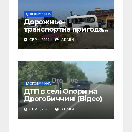
ДРОГОБИЧЧИНА
Дорожньо-
транспортна пригода
у селі Попелі на
СЕР 4, 2026
ADMIN
Дрогобиччині
ДРОГОБИЧЧИНА
ДТП в селі Опори на
Дрогобиччині (Відео)
СЕР 3, 2026
ADMIN