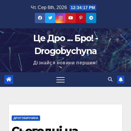
Перейти
Чт. Сер 6th, 2026
12:34:18 PM
до
вмісту
Це Дро ... Бро! -
Drogobychyna
Дізнайся новини першим!
ДРОГОБИЧЧИНА
Сьогодні на