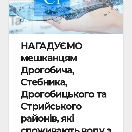
НАГАДУЄМО
мешканцям
Дрогобича,
Стебника,
Дрогобицького та
Стрийського
районів, які
споживають воду з