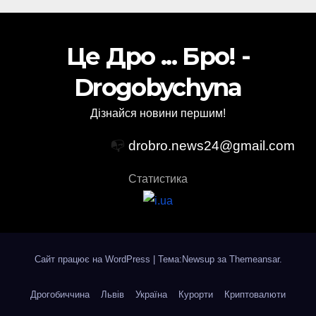
Це Дро ... Бро! -
Drogobychyna
Дізнайся новини першим!
📭
drobro.news24@gmail.com
Статистика
Сайт працює на WordPress
|
Тема:Newsup за
Themeansar
.
Дрогобиччина
Львів
Україна
Курорти
Криптовалюти