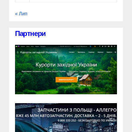
« Лип
Партнери