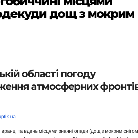
огобиччині місцями
подекуди дощ з мокрим
ькій області погоду
ження атмосферних фронтів
optik.ua
.
, вранці та вдень місцями значні опади (дощ з мокрим снігом