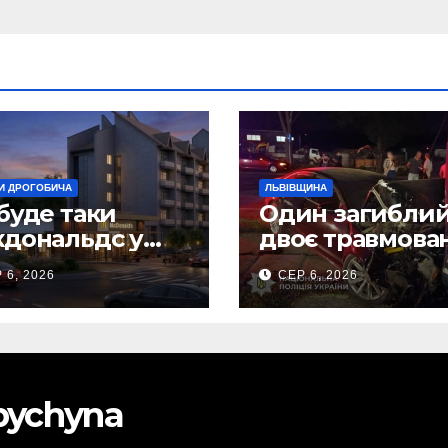
И ДРОГОБИЧА
ЛЬВІВЩИНА
буде таки
Один загиблий
дональдс у
двоє травмова
гобичі? (Фото)
внаслідок ДТП 
 6, 2026
СЕР 6, 2026
Самбірщині
obychyna