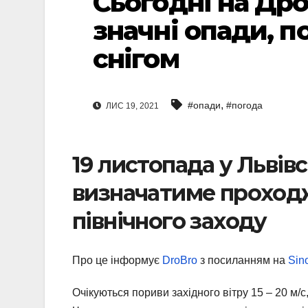
Сьогодні на Др
значні опади, 
снігом
,
#опади
#погода
ЛИС 19, 2021
19 листопада у Львівс
визначатиме проход
північного заходу
Про це інформує
DroBro
з посиланням на
Sin
Очікуються пориви західного вітру 15 – 20 м/с