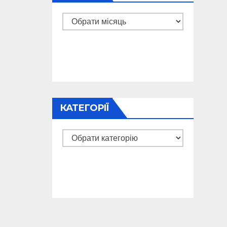
Архіви
КАТЕГОРІЇ
Категорії