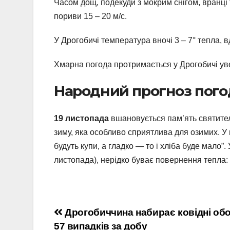
Часом дощ, подекуди з мокрим снігом, вранці т
пориви 15 – 20 м/с.
У Дрогобичі температура вночі 3 – 7° тепла, в
Хмарна погода протримається у Дрогобичі увес
Народний прогноз пог
19 листопада
вшановується пам’ять святител
зиму, яка особливо сприятлива для озимих. У м
будуть купи, а гладко — то і хліба буде мало”
листопада), нерідко буває повернення тепла: з
Навігація
Дрогобиччина набирає ковідні об
57 випадків за добу