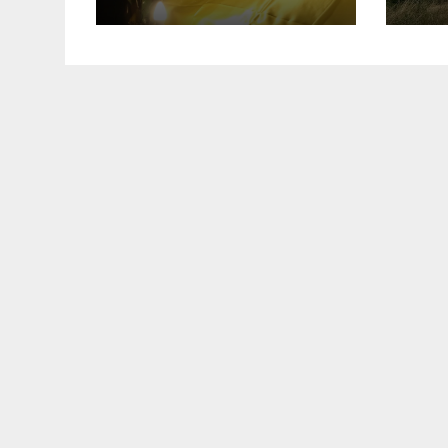
дорогу свого
Поп
Захисника –
Др
Олега Торського