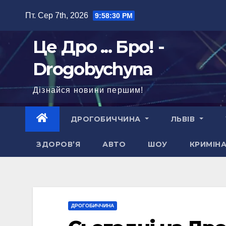
Перейти
Пт. Сер 7th, 2026
9:58:31 PM
до
вмісту
Це Дро ... Бро! -
Drogobychyna
Дізнайся новини першим!
ДРОГОБИЧЧИНА
ЛЬВІВ
ЗДОРОВ’Я
АВТО
ШОУ
КРИМІН
ДРОГОБИЧЧИНА