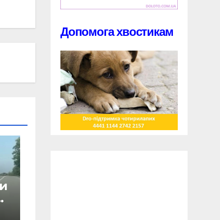
Допомога хвостикам
ри
і