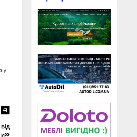
жну
 від
ти