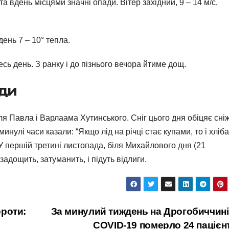
а вдень місцями значні опади. Вітер західний, 9 – 14 м/с,
день 7 – 10° тепла.
ь день. З ранку і до пізнього вечора йтиме дощ.
оди
я Павла і Варлаама Хутинського. Сніг цього дня обіцяє сні
инулі часи казали: “Якщо лід на річці стає купами, то і хліба
. У першій третині листопада, біля Михайлового дня (21
адощить, затуманить, і підуть відлиги.
ороти:
За минулий тиждень на Дрогобиччині
COVID-19 померло 24 пацієн