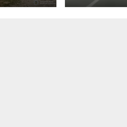
елі на
огобиччині