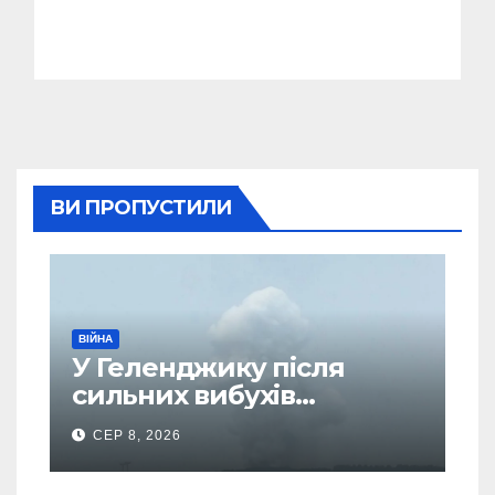
ВИ ПРОПУСТИЛИ
ВІЙНА
У Геленджику після
сильних вибухів
почалася масова
СЕР 8, 2026
евакуація