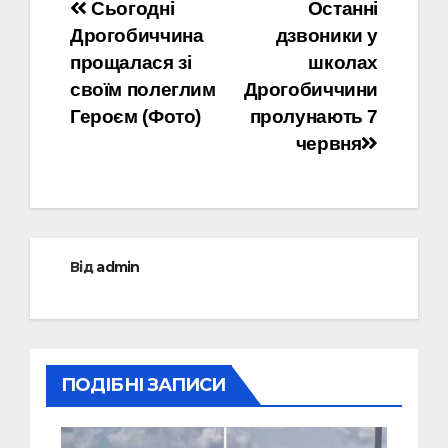
Навігація
Сьогодні
Останні
Дрогобиччина
дзвоники у
записів
прощалася зі
школах
своїм полеглим
Дрогобиччини
Героєм (Фото)
пролунають 7
червня
Від
admin
ПОДІБНІ ЗАПИСИ