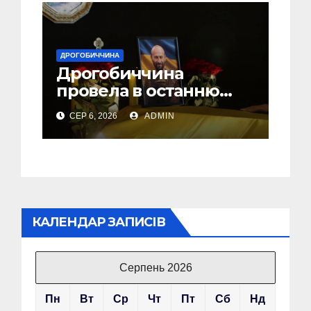
ДРОГОБИЧЧИНА
Дрогобиччина
провела в останню
земну дорогу свого
СЕР 6, 2026
ADMIN
Захисника – Олега
Торського
КАЛЕНДАР ЗАПИСІВ
Серпень 2026
Пн
Вт
Ср
Чт
Пт
Сб
Нд