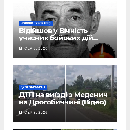
НОВИНИ ТРУСКАВЦЯ
Відійшов у Вічність
учасник бойових дій
Василь Іваникович зі
СЕР 8, 2026
Станилі
ДРОГОБИЧЧИНА
ДТП на виїзді з Меденич
на Дрогобиччині (Відео)
СЕР 8, 2026