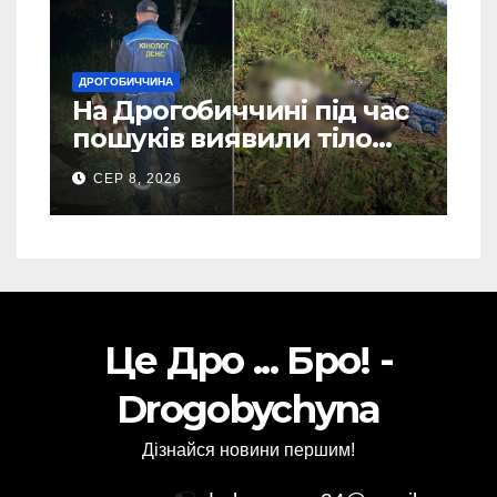
ДРОГОБИЧЧИНА
На Дрогобиччині під час
пошуків виявили тіло
зниклого чоловіка (Фото)
СЕР 8, 2026
Це Дро ... Бро! -
Drogobychyna
Дізнайся новини першим!