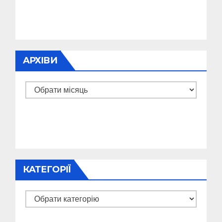
АРХІВИ
Архіви
КАТЕГОРІЇ
Категорії