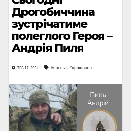
Дрогобиччина
зустрічатиме
полеглого Героя –
Андрія Пиля
,
#полеглі
#прощання
ТРА 17, 2024