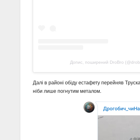
Допис, поширений DroBro (@drob
Далі в районі обіду естафету перейняв Труск
ніби лише погнутим металом.