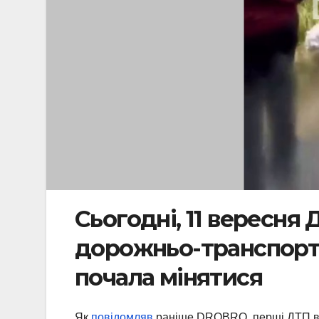
Сьогодні, 11 вересня
дорожньо-транспортн
почала мінятися
Як
повідомляв
раніше DROBRO, перші ДТП вже 