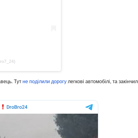
ro7_24)
авець. Тут
не поділили дорогу
легкові автомобілі, та закінчи