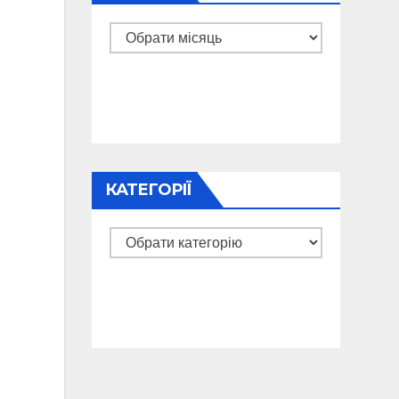
Архіви
КАТЕГОРІЇ
Категорії