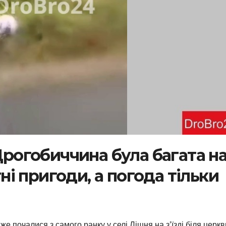
 Дрогобиччина була багата н
і пригоди, а погода тільки
почалися з самого ранку у селі Лішня на з’їзді біля церкв