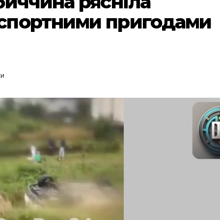
биччина рясніла
спортними пригодами
ки