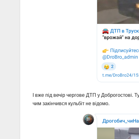
І вже під вечір чергове ДТП у Доброгостові. Ту
чим закінчився кульбіт не відомо.