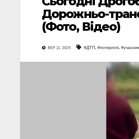
Сьогодні Дрого
Дорожньо-тран
(Фото, Відео)
,
,
#ДТП
#потерпілі
#учасни
ВЕР 11, 2024