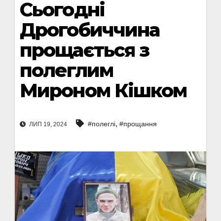
Сьогодні
Дрогобиччина
прощається з
полеглим
Мироном Кішком
,
#полеглі
#прощання
ЛИП 19, 2024