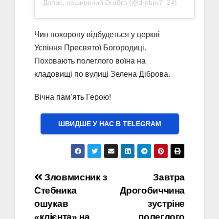
Допис, поширений DroBro (@drobro7_24)
Чин похорону відбудеться у церкві
Успіння Пресвятої Богородиці.
Поховають полеглого воїна на
кладовищі по вулиці Зелена Діброва.
Вічна пам’ять Герою!
ШВИДШЕ У НАС В ТELEGRAM
Навігація
Зловмисник з
Завтра
Стебника
Дрогобиччина
записів
ошукав
зустріне
«клієнта» на
полеглого