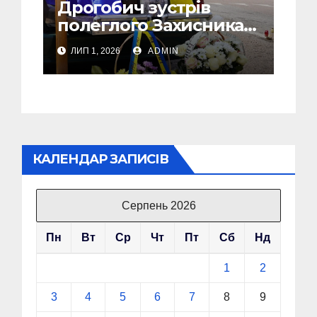
Дрогобич зустрів
полеглого Захисника
Сергія Скірка з
ЛИП 1, 2026
ADMIN
Стебника
КАЛЕНДАР ЗАПИСІВ
Серпень 2026
Пн
Вт
Ср
Чт
Пт
Сб
Нд
1
2
3
4
5
6
7
8
9