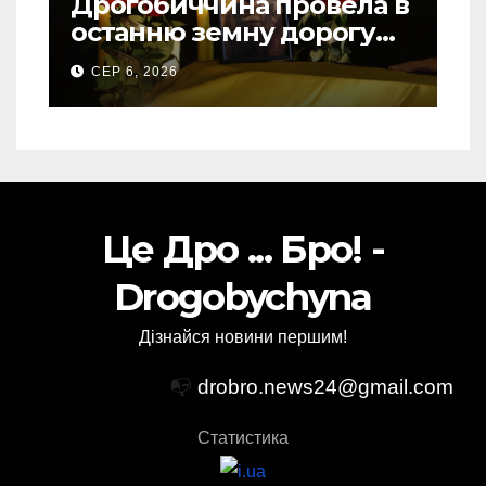
Дрогобиччина провела в
останню земну дорогу
свого Захисника – Олега
СЕР 6, 2026
Торського
Це Дро ... Бро! -
Drogobychyna
Дізнайся новини першим!
📭
drobro.news24@gmail.com
Статистика