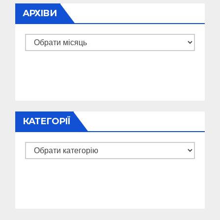
АРХІВИ
Архіви
КАТЕГОРІЇ
Категорії