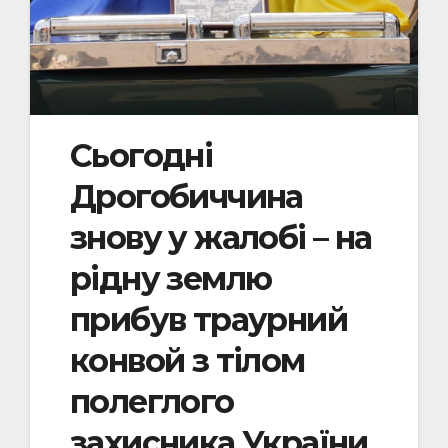
Сьогодні
Дрогобиччина
знову у жалобі – на
рідну землю
прибув траурний
конвой з тілом
полеглого
захисника України