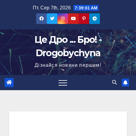
Перейти
Пт. Сер 7th, 2026
7:39:03 AM
до
вмісту
Це Дро ... Бро! -
Drogobychyna
Дізнайся новини першим!