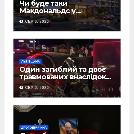
Чи буде таки
Макдональдс у
Дрогобичі? (Фото)
СЕР 6, 2026
ЛЬВІВЩИНА
Один загиблий та двоє
травмованих внаслідок
ДТП на Самбірщині
СЕР 6, 2026
ДРОГОБИЧЧИНА