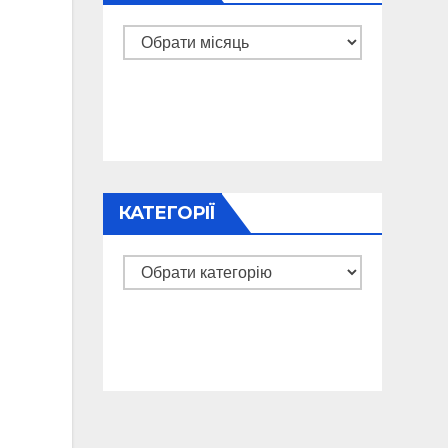
Архіви
КАТЕГОРІЇ
Категорії