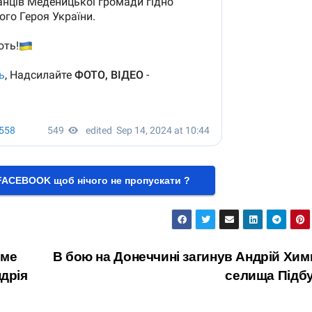
FACEBOOK щоб нічого не пропускати ?
име
В бою на Донеччині загинув Андрій Хим
ндрія
селища Підб