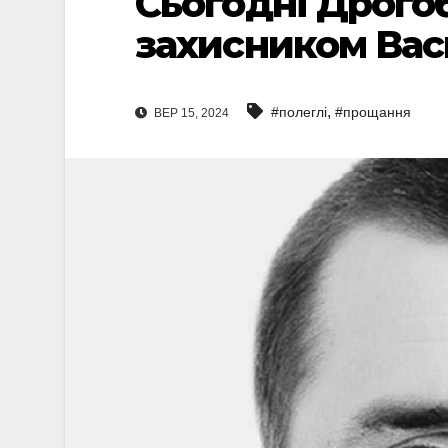
Сьогодні Дрого
захисником Ва
,
#полеглі
#прощання
ВЕР 15, 2024