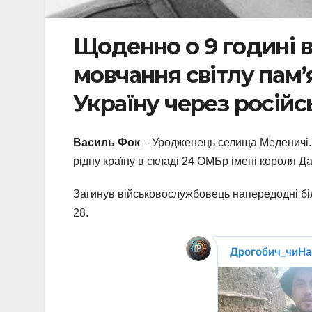
Щоденно о 9 годині
мовчання світлу памʼя
Україну через російс
Василь Фок
– Уродженець селища Меденичі. 
рідну країну в складі 24 ОМБр імені короля Д
Загинув військовослужбовець напередодні біл
28.