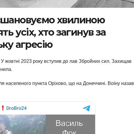
 вшановуємо хвилиною
ть усіх, хто загинув за
ьку агресію
У жовтні 2023 року вступив до лав Збройних сил. Захищав
анила.
я населеного пункта Оріхово, що на Донеччині. Воїну наза