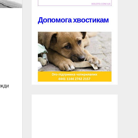
Допомога хвостикам
вжди