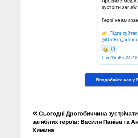
Вподобайте нас у 
Навігація
Сьогодні Дрогобиччина зустрічат
загиблих героїв: Василя Паніва та А
записів
Химина