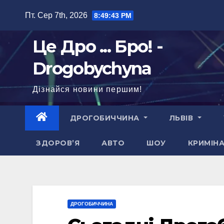
Перейти
Пт. Сер 7th, 2026
8:49:44 PM
до
вмісту
Це Дро ... Бро! -
Drogobychyna
Дізнайся новини першим!
ДРОГОБИЧЧИНА
ЛЬВІВ
ЗДОРОВ’Я
АВТО
ШОУ
КРИМІН
ДРОГОБИЧЧИНА