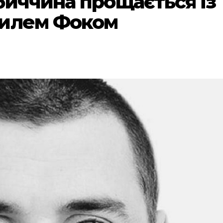
биччина прощається із
силем Фоком