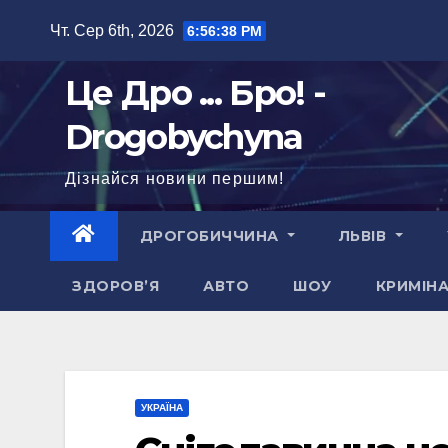
Перейти
Чт. Сер 6th, 2026
6:56:39 PM
до
вмісту
Це Дро ... Бро! -
Drogobychyna
Дізнайся новини першим!
ДРОГОБИЧЧИНА
ЛЬВІВ
ЗДОРОВ’Я
АВТО
ШОУ
КРИМІН
УКРАЇНА