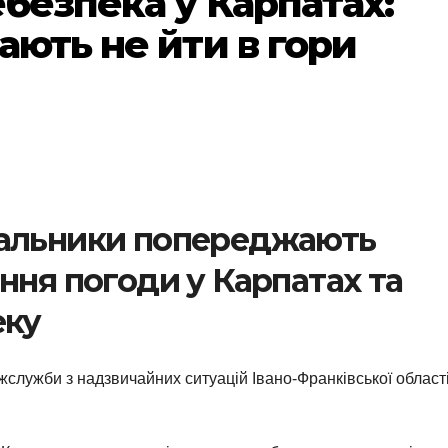
безпека у Карпатах:
ають не йти в гори
вальники попереджають
ння погоди у Карпатах та
еку
служби з надзвичайних ситуацій Івано-Франківської області