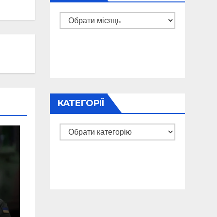
Архіви
КАТЕГОРІЇ
Категорії
я