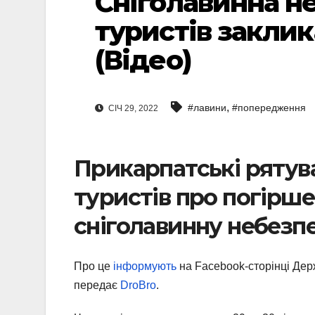
Сніголавинна не
туристів заклик
(Відео)
,
#лавини
#попередження
СІЧ 29, 2022
Прикарпатські ряту
туристів про погірше
сніголавинну небезп
Про це
інформують
на Facebook-сторінці Держ
передає
DroBro
.