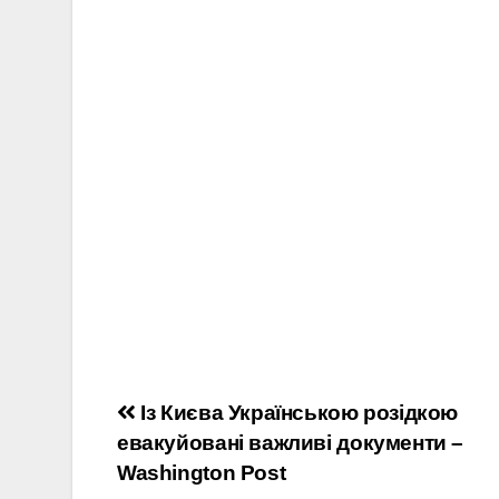
Навігація
Із Києва Українською розідкою
евакуйовані важливі документи –
записів
Washington Post