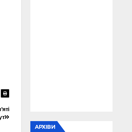
’яті
ут
АРХІВИ