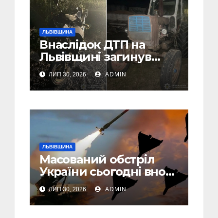
ЛЬВІВЩИНА
Внаслідок ДТП на
Львівщині загинув
малолітній водій
ЛИП 30, 2026
ADMIN
скутера, а
неповнолітній
пасажир травмований
ЛЬВІВЩИНА
Масований обстріл
України сьогодні вночі:
У Львові пошкоджені
ЛИП 30, 2026
ADMIN
дві багатоповерхівки