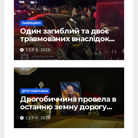
ЛЬВІВЩИНА
Один загиблий та двоє
травмованих внаслідок
ДТП на Самбірщині
СЕР 6, 2026
ДРОГОБИЧЧИНА
Дрогобиччина провела в
останню земну дорогу
свого Захисника – Олега
СЕР 6, 2026
Торського