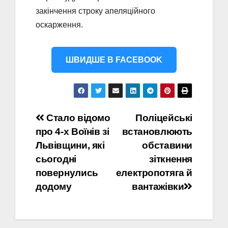
закінчення строку апеляційного
оскарження.
ШВИДШЕ В FACEBOOK
Навігація
Стало відомо
Поліцейські
про 4-х Воїнів зі
встановлюють
записів
Львівщини, які
обставини
сьогодні
зіткнення
повернулись
електропотяга й
додому
вантажівки