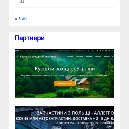
31
« Лип
Партнери