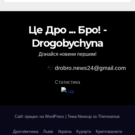
Це Дро ... Бро! -
Drogobychyna
Дізнайся новини першим!
📭
drobro.news24@gmail.com
Статистика
Сайт працює на WordPress
|
Тема:Newsup за
Themeansar
.
Дрогобиччина
Львів
Україна
Курорти
Криптовалюти