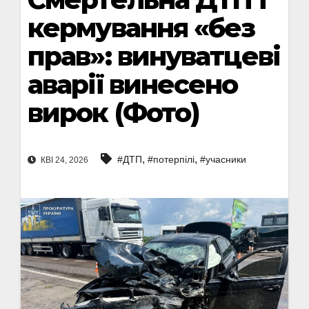
кермування «без
прав»: винуватцеві
аварії винесено
вирок (Фото)
,
,
#ДТП
#потерпілі
#учасники
КВІ 24, 2026