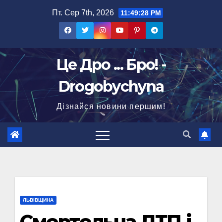
Перейти
Пт. Сер 7th, 2026
11:49:29 PM
до
вмісту
Це Дро ... Бро! -
Drogobychyna
Дізнайся новини першим!
ЛЬВІВЩИНА
Смертельна ДТП і