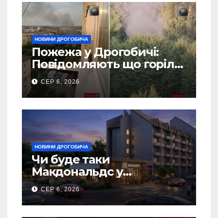
НОВИНИ ДРОГОБИЧА
Пожежа у Дрогобичі:
Повідомляють що горіло
5 гаражів (Відео)
СЕР 6, 2026
НОВИНИ ДРОГОБИЧА
Чи буде таки
Макдональдс у
Дрогобичі? (Фото)
СЕР 6, 2026