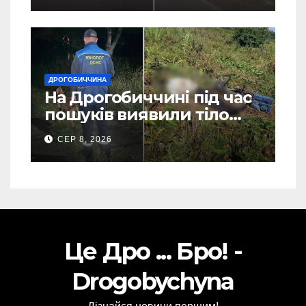
ДРОГОБИЧЧИНА
На Дрогобиччині під час
пошуків виявили тіло
зниклого чоловіка (Фото)
СЕР 8, 2026
Це Дро ... Бро! -
Drogobychyna