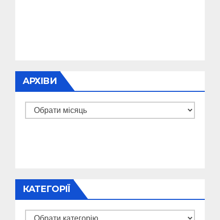
АРХІВИ
Архіви
КАТЕГОРІЇ
Категорії