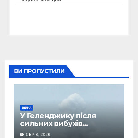
ВИ ПРОПУСТИЛИ
ВІЙНА
У Геленджику після
сильних вибухів
почалася масова
СЕР 8, 2026