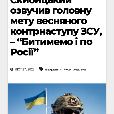
озвучив головну
мету весняного
контрнаступу ЗСУ,
– “Битимемо і по
Росії”
,
#варіанти
#контрнаступ
ЛЮТ 27, 2023