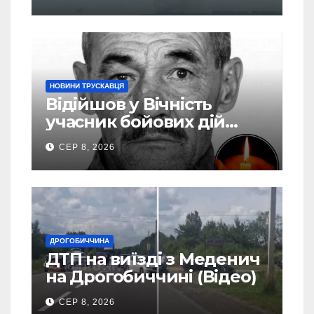
евакуація
НОВИНИ ТРУСКАВЦЯ
Відійшов у Вічність
учасник бойових дій
Василь Іваникович зі
СЕР 8, 2026
Станилі
ДРОГОБИЧЧИНА
ДТП на виїзді з Меденич
на Дрогобиччині (Відео)
СЕР 8, 2026