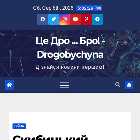
Перейти
Сб. Сер 8th, 2026
5:02:27 PM
до
вмісту
Це Дро ... Бро! -
Drogobychyna
Дізнайся новини першим!
ВІЙНА
Скибицький