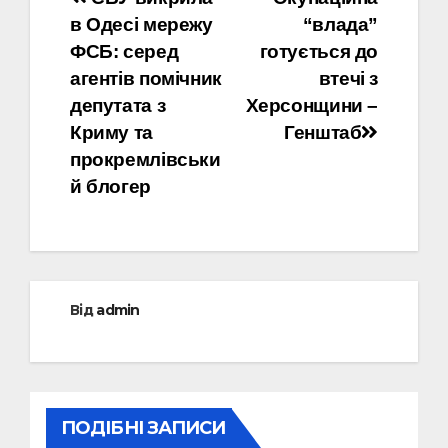
Навігація
в Одесі мережу
“влада”
записів
ФСБ: серед
готується до
агентів помічник
втечі з
депутата з
Херсонщини –
Криму та
Генштаб
прокремлівськи
й блогер
Від
admin
ПОДІБНІ ЗАПИСИ