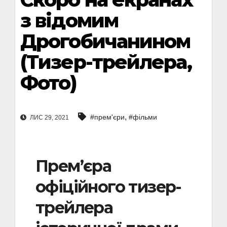
з відомим
Дрогобичанином
(Тизер-трейлера,
Фото)
,
#прем'єри
#фільми
ЛИС 29, 2021
Прем’єра
офіційного тизер-
трейлера