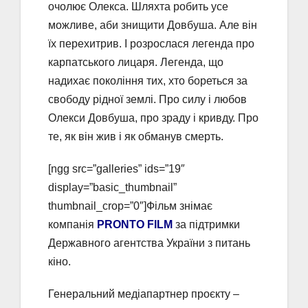
очолює Олекса. Шляхта робить усе
можливе, аби знищити Довбуша. Але він
їх перехитрив. І розрослася легенда про
карпатського лицаря. Легенда, що
надихає покоління тих, хто бореться за
свободу рідної землі. Про силу і любов
Олекси Довбуша, про зраду і кривду. Про
те, як він жив і як обманув смерть.
[ngg src=”galleries” ids=”19″
display=”basic_thumbnail”
thumbnail_crop=”0″]Фільм знімає
компанія
PRONTO FILM
за підтримки
Державного агентства України з питань
кіно.
Генеральний медіапартнер проєкту –