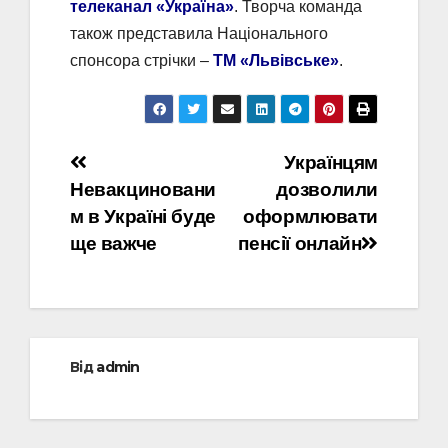
телеканал «Україна»
. Творча команда
також представила Національного
спонсора стрічки –
ТМ «Львівське»
.
Навігація
Українцям
Невакциновани
дозволили
записів
м в Україні буде
оформлювати
ще важче
пенсії онлайн
Від
admin