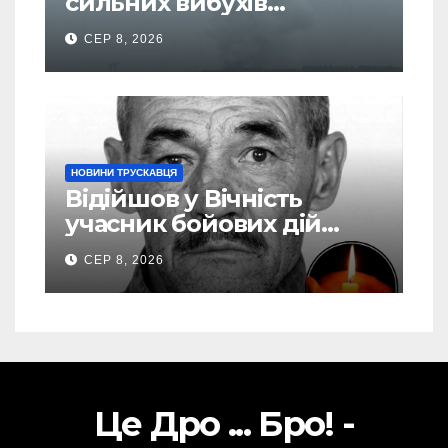
сильних вибухів
почалася масова
СЕР 8, 2026
евакуація
НОВИНИ ТРУСКАВЦЯ
Відійшов у Вічність
учасник бойових дій
Василь Іваникович зі
СЕР 8, 2026
Станилі
Це Дро ... Бро! -