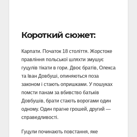
Короткий сюжет:
Карпати. Початок 18 століття. Жорстоке
правління польської шляхти змушує
гуцулів тікати в гори. Двоє братів, Олекса
та Іван Довбуші, опиняються поза
законом і стають опришками. У пошуках
помсти панам за вбивство батьків
Довбушів, брати стають ворогами один
одному. Один прагне грошей, другий —
справедливості.
Гуцули починають повстання, яке