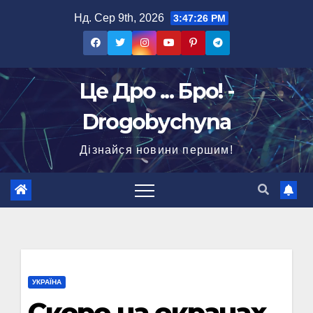
Перейти
Нд. Сер 9th, 2026
3:47:27 PM
до
вмісту
Це Дро ... Бро! -
Drogobychyna
Дізнайся новини першим!
УКРАЇНА
Скоро на екранах