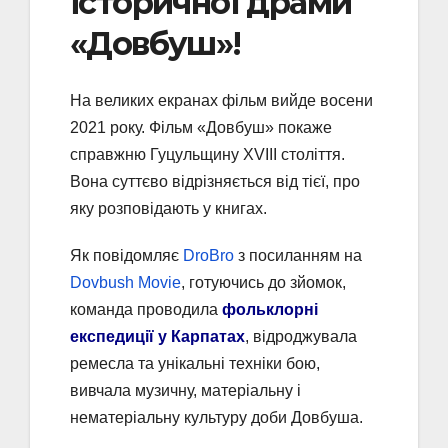
історичної драми
«Довбуш»!
На великих екранах фільм вийде восени
2021 року. Фільм «Довбуш» покаже
справжню Гуцульщину XVIII століття.
Вона суттєво відрізняється від тієї, про
яку розповідають у книгах.
Як повідомляє
DroBro
з посиланням на
Dovbush Movie
, готуючись до зйомок,
команда проводила
фольклорні
експедиції у Карпатах
, відроджувала
ремесла та унікальні техніки бою,
вивчала музичну, матеріальну і
нематеріальну культуру доби Довбуша.