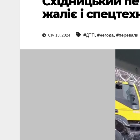
Східницький пе
жаліє і спецтехн
,
,
#ДТП
#негода
#перевали
СІЧ 13, 2024