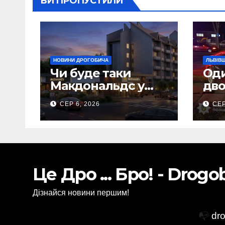
ВИ ПРОПУСТИЛИ
НОВИНИ ДРОГОБИЧА
ЛЬВІВ
Чи буде таки
Оди
Макдональдс у
дво
Дрогобичі? (Фото)
вна
СЕР 6, 2026
СЕР
Сам
Це Дро ... Бро! - Drog
Дізнайся новини першим!
📭
dr