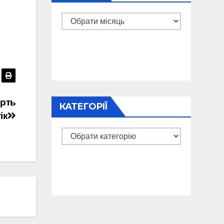
Архіви
ерть
КАТЕГОРІЇ
ік
Категорії