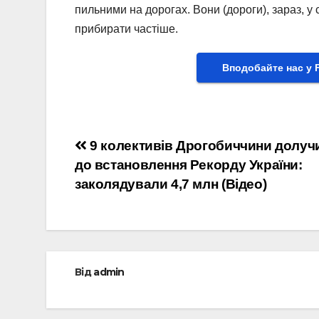
пильними на дорогах. Вони (дороги), зараз, у 
прибирати частіше.
Вподобайте нас у 
Навігація
9 колективів Дрогобиччини долуч
до встановлення Рекорду України:
записів
заколядували 4,7 млн (Відео)
Від
admin