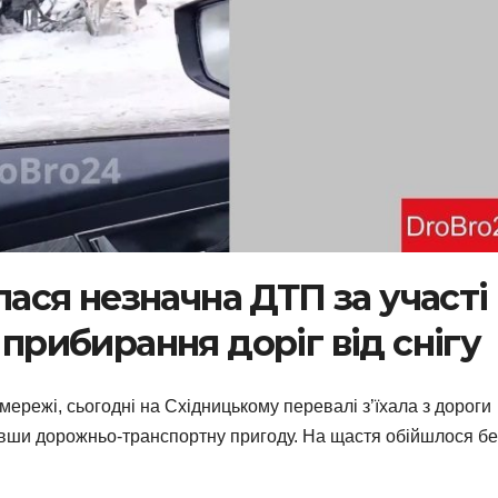
алася незначна ДТП за участі
 прибирання доріг від снігу
ережі, сьогодні на Східницькому перевалі з’їхала з дороги
вши дорожньо-транспортну пригоду. На щастя обійшлося бе