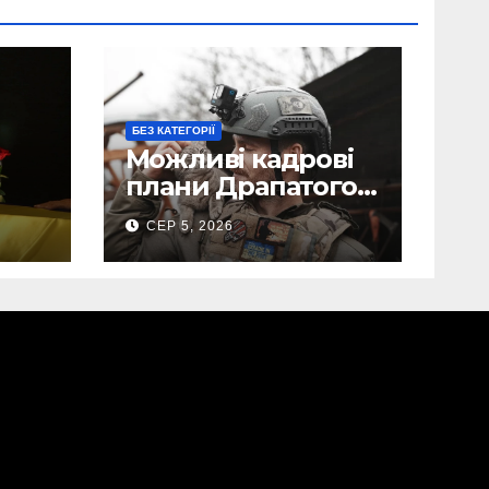
БЕЗ КАТЕГОРІЇ
Можливі кадрові
плани Драпатого:
Маркусу
СЕР 5, 2026
пророкують
ега
важливу посаду у
ЗСУ