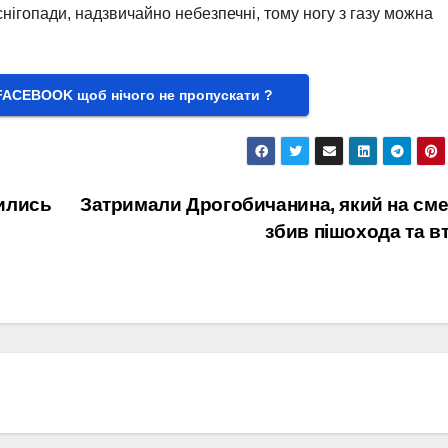
снігопади, надзвичайно небезпечні, тому ногу з газу можна
FACEBOOK щоб нічого не пропускати ?
ились
Затримали Дрогобичанина, який на см
збив пішохода та вт