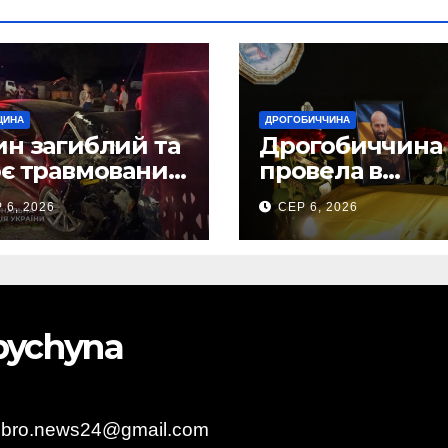
ЩИНА
ДРОГОБИЧЧИНА
н загиблий та
Дрогобиччина
є травмованих
провела в
слідок ДТП на
останню земну
 6, 2026
СЕР 6, 2026
бірщині
дорогу свого
Захисника – Ол
Торського
obychyna
obro.news24@gmail.com