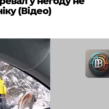
ревал у негоду не
іку (Відео)