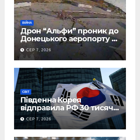
ВІЙНА
Дрон “Альфи” проник до
Донецького аеропорту та
спалив “Шахед” ще до
СЕР 7, 2026
запуску
СВІТ
Південна Корея
відправила РФ 30 тисяч
тонн авіапалива
СЕР 7, 2026