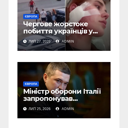
ЄВРОПА
Чергове жорстоке
побиття українців у
Польші: перші
ЛИП 27, 2026
ADMIN
затримання (Відео,
Фото)
ЄВРОПА
Міністр оборони Італії
запропонував
Федорову стати його
ЛИП 25, 2026
ADMIN
радником