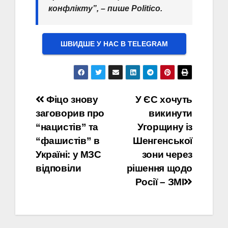
конфлікту”, – пише Politico.
ШВИДШЕ У НАС В ТELEGRAM
Навігація
Фіцо знову
У ЄС хочуть
заговорив про
викинути
записів
“нацистів” та
Угорщину із
“фашистів” в
Шенгенської
Україні: у МЗС
зони через
відповіли
рішення щодо
Росії – ЗМІ