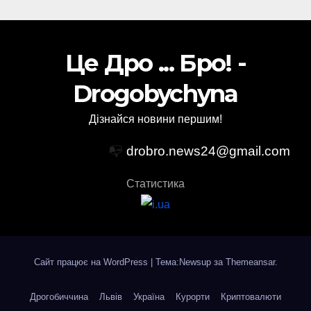
Це Дро ... Бро! -
Drogobychyna
Дізнайся новини першим!
📭
drobro.news24@gmail.com
Статистика
Сайт працює на WordPress
|
Тема:Newsup за
Themeansar
.
Дрогобиччина
Львів
Україна
Курорти
Криптовалюти