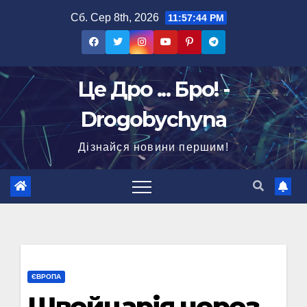
Перейти
Сб. Сер 8th, 2026
11:57:45 PM
до
вмісту
Це Дро ... Бро! -
Drogobychyna
Дізнайся новини першим!
ЄВРОПА
Швейцарія через