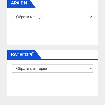
АРХІВИ
Архіви
КАТЕГОРІЇ
Категорії