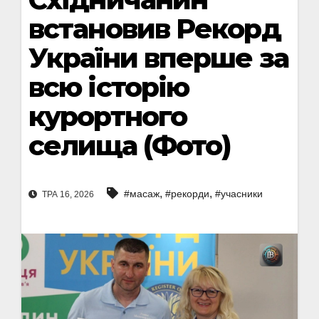
встановив Рекорд
України вперше за
всю історію
курортного
селища (Фото)
,
,
#масаж
#рекорди
#учасники
ТРА 16, 2026