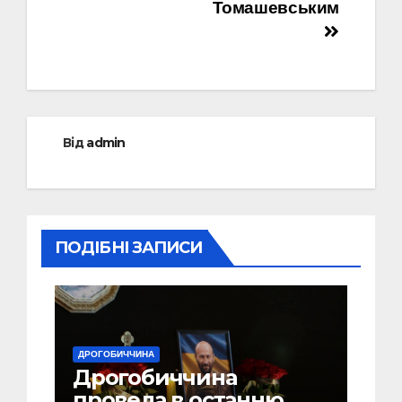
Томашевським
Від
admin
ПОДІБНІ ЗАПИСИ
ДРОГОБИЧЧИНА
Дрогобиччина
провела в останню