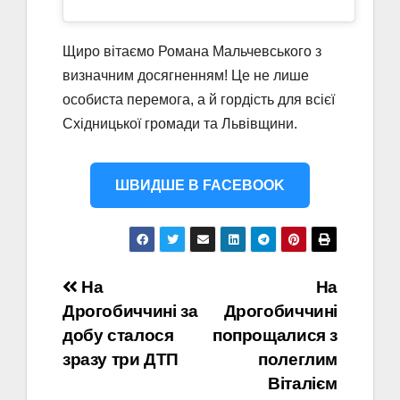
Щиро вітаємо Романа Мальчевського з
визначним досягненням! Це не лише
особиста перемога, а й гордість для всієї
Східницької громади та Львівщини.
ШВИДШЕ В FACEBOOK
Навігація
На
На
Дрогобиччині за
Дрогобиччині
записів
добу сталося
попрощалися з
зразу три ДТП
полеглим
Віталієм