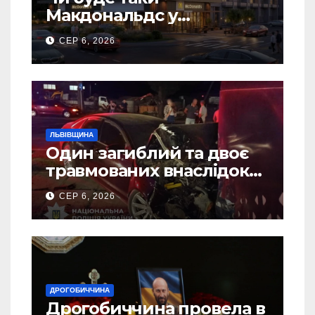
Макдональдс у
Дрогобичі? (Фото)
СЕР 6, 2026
ЛЬВІВЩИНА
Один загиблий та двоє
травмованих внаслідок
ДТП на Самбірщині
СЕР 6, 2026
ДРОГОБИЧЧИНА
Дрогобиччина провела в