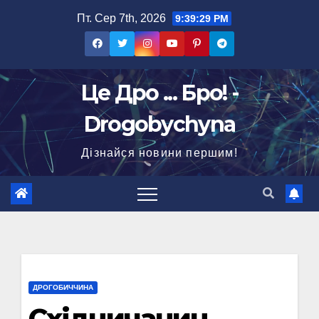
Перейти
Пт. Сер 7th, 2026
9:39:30 PM
до
вмісту
Це Дро ... Бро! -
Drogobychyna
Дізнайся новини першим!
ДРОГОБИЧЧИНА
Східничанин