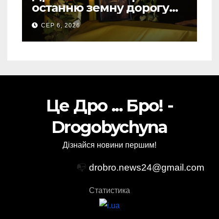
останню земну дорогу
свого Захисника – Олега
СЕР 6, 2026
Торського
Це Дро ... Бро! -
Drogobychyna
Дізнайся новини першим!
📭
drobro.news24@gmail.com
Статистика