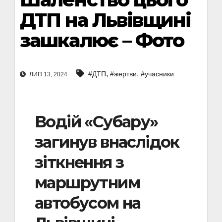
ДТП на Львівщині
зашкалює – Фото
,
,
#ДТП
#жертви
#учасники
ЛИП 13, 2024
Водій «Субару»
загинув внаслідок
зіткнення з
маршрутним
автобусом на