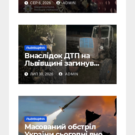
СЕР 6, 2026
ADMIN
Самбірщині
ЛЬВІВЩИНА
Внаслідок ДТП на
Львівщині загинув
малолітній водій
ЛИП 30, 2026
ADMIN
скутера, а
неповнолітній
пасажир травмований
ЛЬВІВЩИНА
Масований обстріл
України сьогодні вночі: