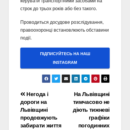
керувати транспортними засобами на
строк до трьох років або без такого.
Проводиться досудове розслідування,
правоохоронці встановлюють обставини
події.
ПІДПИСУЙТЕСЬ НА НАШ
INSTAGRAM
Навігація
Негода і
На Львівщині
дороги на
тимчасово не
записів
Львівщині
діють тижневі
продовжують
графіки
забирати життя
погодинних