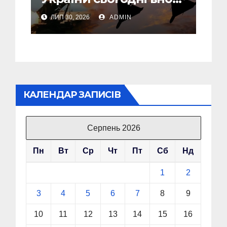
У Львові пошкоджені
ЛИП 30, 2026
ADMIN
дві багатоповерхівки
КАЛЕНДАР ЗАПИСІВ
Серпень 2026
Пн
Вт
Ср
Чт
Пт
Сб
Нд
1
2
3
4
5
6
7
8
9
10
11
12
13
14
15
16