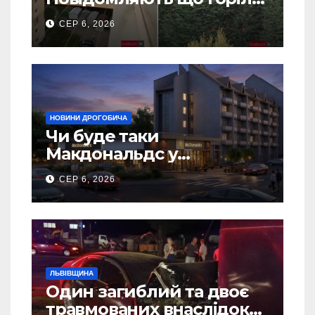
5 гаражів (Відео)
СЕР 6, 2026
НОВИНИ ДРОГОБИЧА
Чи буде таки
Макдональдс у
Дрогобичі? (Фото)
СЕР 6, 2026
ЛЬВІВЩИНА
Один загиблий та двоє
травмованих внаслідок