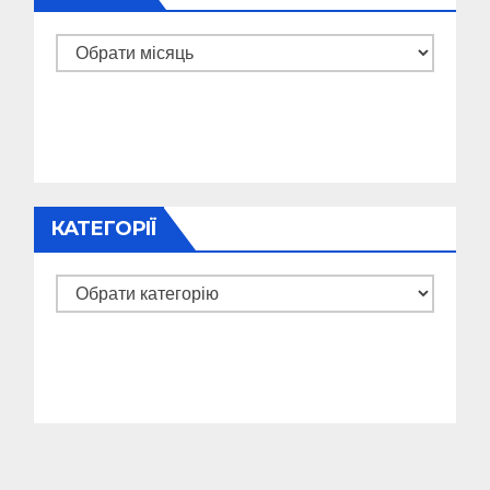
Архіви
КАТЕГОРІЇ
Категорії