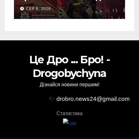
ДТП на Самбірщині
СЕР 6, 2026
Це Дро ... Бро! -
Drogobychyna
Дізнайся новини першим!
📭
drobro.news24@gmail.com
Статистика