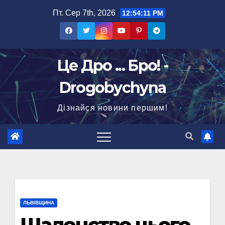
Перейти
Пт. Сер 7th, 2026
12:54:12 PM
до
вмісту
Це Дро ... Бро! -
Drogobychyna
Дізнайся новини першим!
ЛЬВІВЩИНА
Шаленство цього