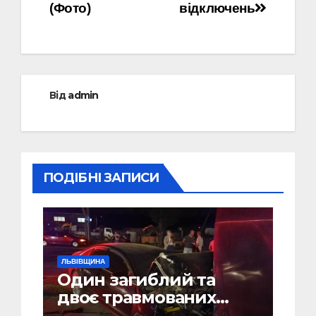
(Фото)
відключень
Від
admin
ПОДІБНІ ЗАПИСИ
ЛЬВІВЩИНА
Один загиблий та
двоє травмованих
внаслідок ДТП на