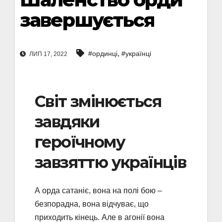
завершується
,
#ординці
#українці
ЛИП 17, 2022
Світ змінюється
завдяки
героїчному
завзяттю українців
А орда сатаніє, вона на полі бою –
безпорадна, вона відчуває, що
приходить кінець. Але в агонії вона