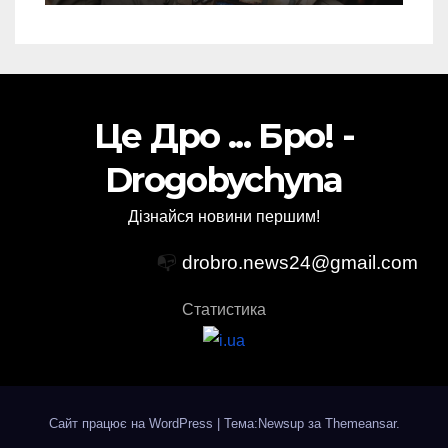
Це Дро ... Бро! -
Drogobychyna
Дізнайся новини першим!
📭
drobro.news24@gmail.com
Статистика
Сайт працює на WordPress
|
Тема:Newsup за
Themeansar
.