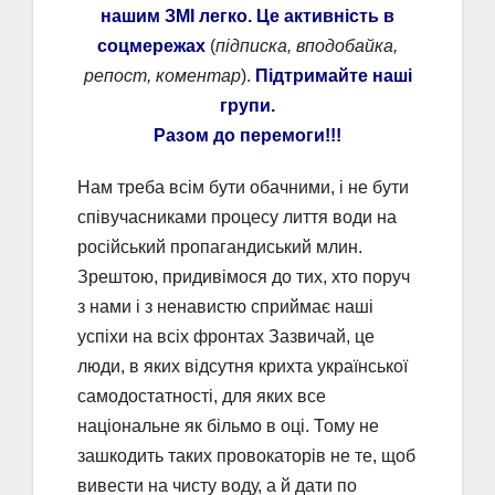
нашим ЗМІ легко. Це активність в
соцмережах
(
підписка, вподобайка,
репост, коментар
).
Підтримайте наші
групи.
Разом до перемоги!!!
Нам треба всім бути обачними, і не бути
співучасниками процесу лиття води на
російський пропагандиський млин.
Зрештою, придивімося до тих, хто поруч
з нами і з ненавистю сприймає наші
успіхи на всіх фронтах Зазвичай, це
люди, в яких відсутня крихта української
самодостатності, для яких все
національне як більмо в оці. Тому не
зашкодить таких провокаторів не те, щоб
вивести на чисту воду, а й дати по