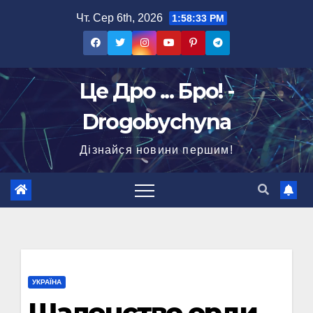
Перейти
Чт. Сер 6th, 2026
1:58:34 PM
до
вмісту
Це Дро ... Бро! -
Drogobychyna
Дізнайся новини першим!
УКРАЇНА
Шаленство орди