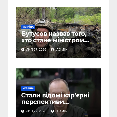
УКРАЇНА
Бутусов назвав того,
хто стане міністром
оборони України, і
ЛИП 27, 2026
ADMIN
пояснив, чому інакше
не може бути
УКРАЇНА
Стали відомі кар’єрні
перспективи
Сирського після
ЛИП 22, 2026
ADMIN
звільнення з посади