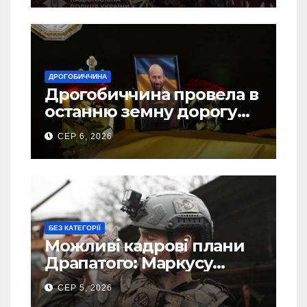
ДРОГОБИЧЧИНА
Дрогобиччина провела в
останню земну дорогу
свого Захисника – Олега
СЕР 6, 2026
Торського
БЕЗ КАТЕГОРІЇ
Можливі кадрові плани
Драпатого: Маркусу
пророкують важливу
СЕР 5, 2026
посаду у ЗСУ