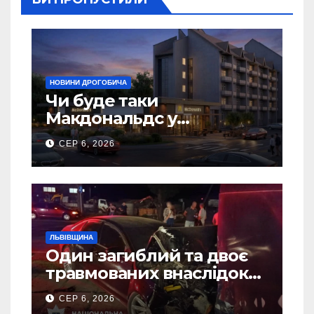
НОВИНИ ДРОГОБИЧА
Чи буде таки
Макдональдс у
Дрогобичі? (Фото)
СЕР 6, 2026
ЛЬВІВЩИНА
Один загиблий та двоє
травмованих внаслідок
ДТП на Самбірщині
СЕР 6, 2026