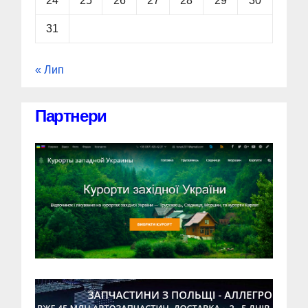
24
25
26
27
28
29
30
31
« Лип
Партнери