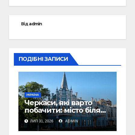
Від
admin
ПОДІБНІ ЗАПИСИ
УКРАЇНА
Черкаси, які варто
побачити: місто біля
Дніпра, зелені парки
ЛИП 31, 2026
ADMIN
та місця з особливою
атмосферою