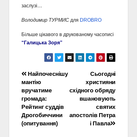
заслузі…
Володимир ТУРМИС
для
DROBRO
Більше цікавого в друкованому часописі
“Галицька Зоря”
Навігація
Найпочеснішу
Сьогодні
мантію
християни
записів
вручатиме
східного обряду
громада:
вшановують
Рейтинг суддів
святих
Дрогобиччини
апостолів Петра
(опитування)
і Павла