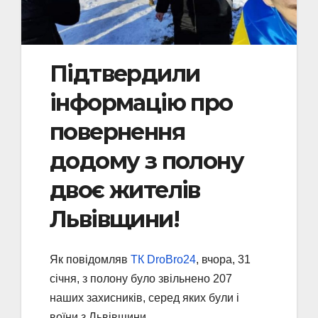
Підтвердили
інформацію про
повернення
додому з полону
двоє жителів
Львівщини!
Як повідомляв
ТК DroBro24
, вчора, 31
січня, з полону було звільнено 207
наших захисників, серед яких були і
воїни з Львівщини.