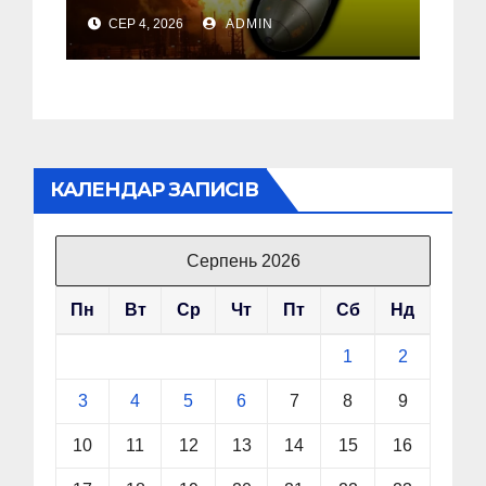
почала бомбити новий
СЕР 4, 2026
ADMIN
об’єкт на Росії
КАЛЕНДАР ЗАПИСІВ
Серпень 2026
Пн
Вт
Ср
Чт
Пт
Сб
Нд
1
2
3
4
5
6
7
8
9
10
11
12
13
14
15
16