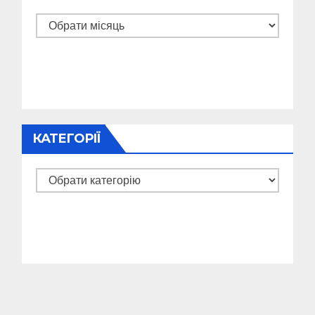
Архіви
КАТЕГОРІЇ
Категорії