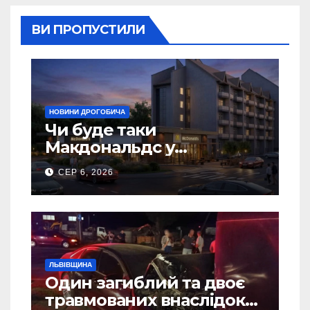
ВИ ПРОПУСТИЛИ
НОВИНИ ДРОГОБИЧА
Чи буде таки
Макдональдс у
Дрогобичі? (Фото)
СЕР 6, 2026
ЛЬВІВЩИНА
Один загиблий та двоє
травмованих внаслідок