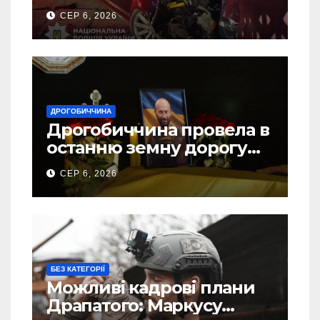
ДТП на Самбірщині
СЕР 6, 2026
ДРОГОБИЧЧИНА
Дрогобиччина провела в
останню земну дорогу
свого Захисника – Олега
СЕР 6, 2026
Торського
БЕЗ КАТЕГОРІЇ
Можливі кадрові плани
Драпатого: Маркусу