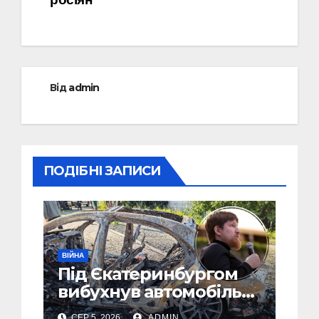
Від
admin
ПОДІБНІ ЗАПИСИ
ВІЙНА
Під Єкатеринбургом
вибухнув автомобіль
голови компанії-
СЕР 5, 2026
ADMIN