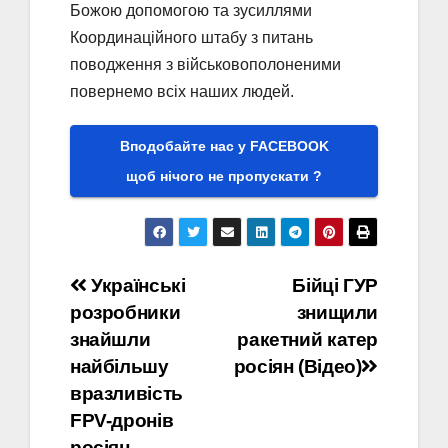
Божою допомогою та зусиллями
Координаційного штабу з питань
поводження з військовополоненими
повернемо всіх наших людей.
Вподобайте нас у FACEBOOK
щоб нічого не пропускати ?
Навігація
Українські
Бійці ГУР
розробники
знищили
записів
знайшли
ракетний катер
найбільшу
росіян (Відео)
вразливість
FPV-дронів
росіян