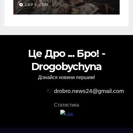
пророкують важливу
СЕР 5, 2026
посаду у ЗСУ
Це Дро ... Бро! -
Drogobychyna
Дізнайся новини першим!
📭
drobro.news24@gmail.com
Статистика