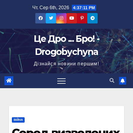
Перейти
Чт. Сер 6th, 2026
4:37:12 PM
до
вмісту
Це Дро ... Бро! -
Drogobychyna
Дізнайся новини першим!
ВІЙНА
Серед визволених