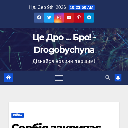
Перейти
Нд. Сер 9th, 2026
10:23:51 AM
до
вмісту
Це Дро ... Бро! -
Drogobychyna
Дізнайся новини першим!
ВІЙНА
Сербія закриває