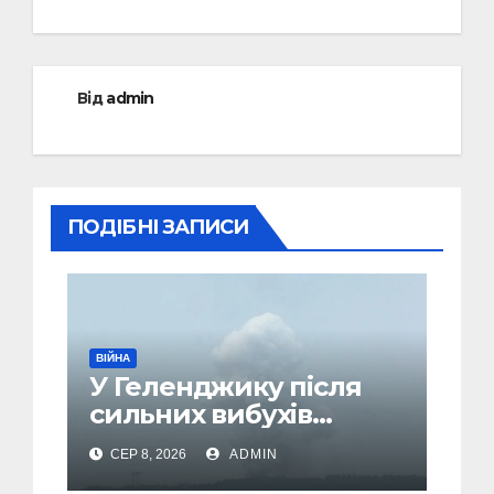
Від
admin
ПОДІБНІ ЗАПИСИ
ВІЙНА
У Геленджику після
сильних вибухів
почалася масова
СЕР 8, 2026
ADMIN
евакуація