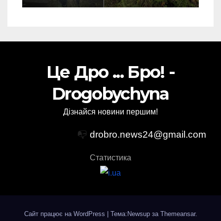
Це Дро ... Бро! -
Drogobychyna
Дізнайся новини першим!
📭
drobro.news24@gmail.com
Статистика
Сайт працює на WordPress
|
Тема:Newsup за
Themeansar
.