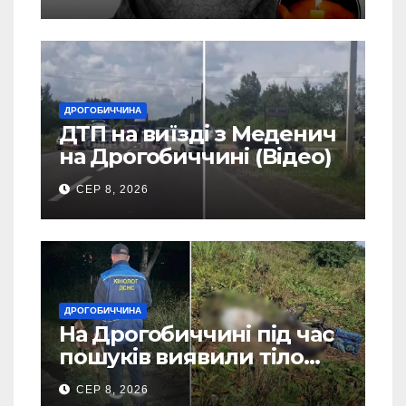
Станилі
ДРОГОБИЧЧИНА
ДТП на виїзді з Меденич
на Дрогобиччині (Відео)
СЕР 8, 2026
ДРОГОБИЧЧИНА
На Дрогобиччині під час
пошуків виявили тіло
зниклого чоловіка (Фото)
СЕР 8, 2026