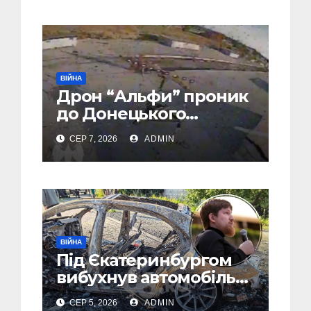
ВІЙНА
Дрон “Альфи” проник
до Донецького
аеропорту та спалив
СЕР 7, 2026
ADMIN
“Шахед” ще до запуску
ВІЙНА
Під Єкатеринбургом
вибухнув автомобіль
голови компанії-
СЕР 5, 2026
ADMIN