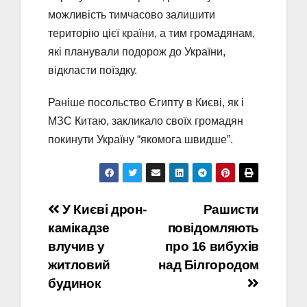
можливість тимчасово залишити
територію цієї країни, а тим громадянам,
які планували подорож до України,
відкласти поїздку.
Раніше посольство Єгипту в Києві, як і
МЗС Китаю, закликало своїх громадян
покинути Україну “якомога швидше”.
Навігація
У Києві дрон-
Рашисти
камікадзе
повідомляють
записів
влучив у
про 16 вибухів
житловий
над Білгородом
будинок