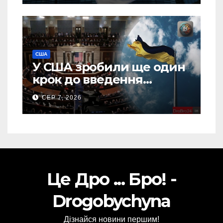
США
У США зробили ще один
крок до введення
“пекельних санкцій”
СЕР 7, 2026
проти Росії
Це Дро ... Бро! -
Drogobychyna
Дізнайся новини першим!