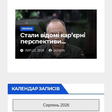
не може бути
УКРАЇНА
Стали відомі кар’єрні
перспективи
Сирського після
ЛИП 22, 2026
ADMIN
звільнення з посади
Головкому ВСУ
КАЛЕНДАР ЗАПИСІВ
Серпень 2026