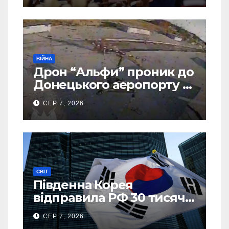
ВІЙНА
Дрон “Альфи” проник до
Донецького аеропорту та
спалив “Шахед” ще до
СЕР 7, 2026
запуску
СВІТ
Південна Корея
відправила РФ 30 тисяч
тонн авіапалива
СЕР 7, 2026