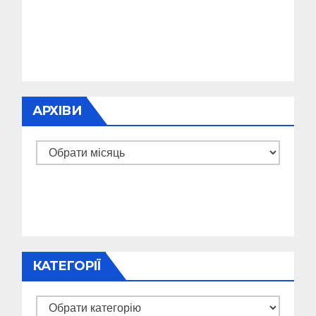
АРХІВИ
Архіви
КАТЕГОРІЇ
Категорії