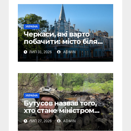
УКРАЇНА
Черкаси, які варто
побачити: місто біля
Дніпра, зелені парки
ЛИП 31, 2026
ADMIN
та місця з особливою
атмосферою
УКРАЇНА
Бутусов назвав того,
хто стане міністром
оборони України, і
ЛИП 27, 2026
ADMIN
пояснив, чому інакше