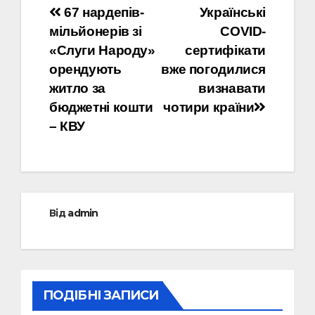
Навігація
67 нардепів-
Українські
мільйонерів зі
COVID-
записів
«Слуги Народу»
сертифікати
орендують
вже погодилися
житло за
визнавати
бюджетні кошти
чотири країни
– КВУ
Від
admin
ПОДІБНІ ЗАПИСИ