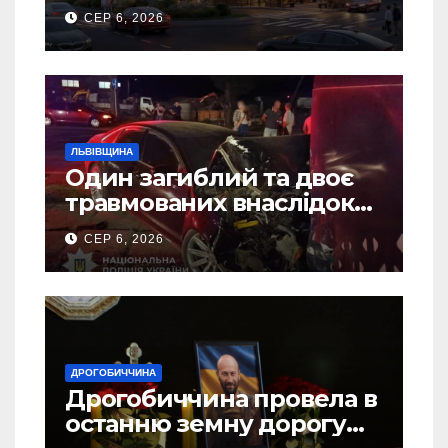
Дрогобичі? (Фото)
СЕР 6, 2026
ЛЬВІВЩИНА
Один загиблий та двоє
травмованих внаслідок
ДТП на Самбірщині
СЕР 6, 2026
ДРОГОБИЧЧИНА
Дрогобиччина провела в
останню земну дорогу