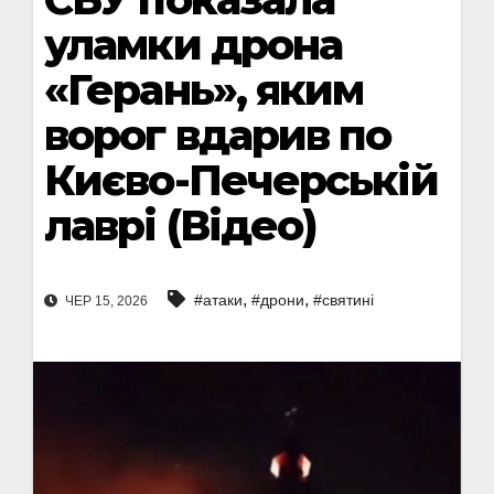
уламки дрона
«Герань», яким
ворог вдарив по
Києво-Печерській
лаврі (Відео)
,
,
#атаки
#дрони
#святині
ЧЕР 15, 2026