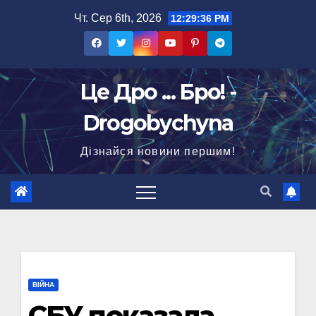
Перейти
Чт. Сер 6th, 2026
12:29:37 PM
до
вмісту
Це Дро ... Бро! -
Drogobychyna
Дізнайся новини першим!
ВІЙНА
СБУ показала