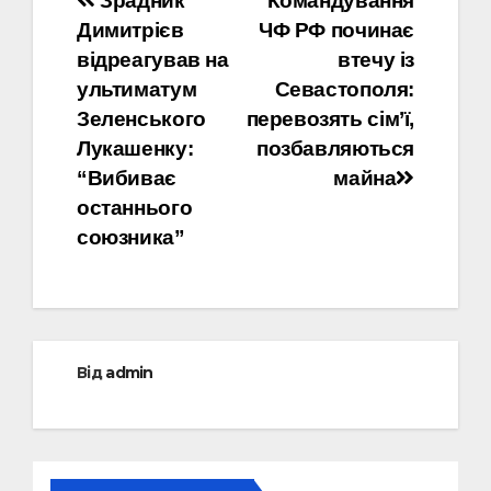
Навігація
Зрадник
Командування
Димитрієв
ЧФ РФ починає
записів
відреагував на
втечу із
ультиматум
Севастополя:
Зеленського
перевозять сім’ї,
Лукашенку:
позбавляються
“Вибиває
майна
останнього
союзника”
Від
admin