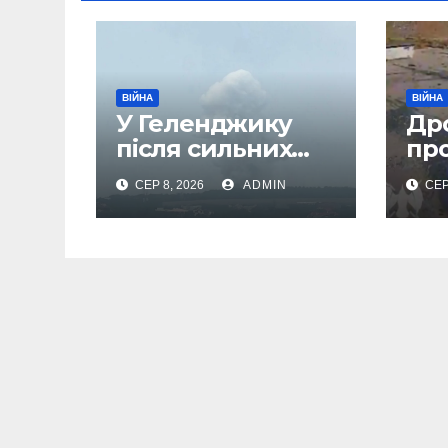
ВІЙНА
ВІЙНА
У Геленджику
Др
після сильних
пр
вибухів почалася
До
СЕР 8, 2026
ADMIN
СЕР
масова евакуація
аер
сп
ще 