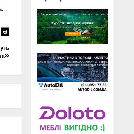
а,
чуть
та