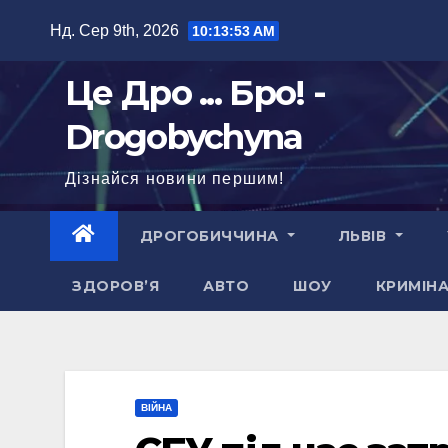
Перейти
Нд. Сер 9th, 2026
10:13:54 AM
до
вмісту
Це Дро ... Бро! -
Drogobychyna
Дізнайся новини першим!
ДРОГОБИЧЧИНА
ЛЬВІВ
ЗДОРОВ’Я
АВТО
ШОУ
КРИМІН
ВІЙНА