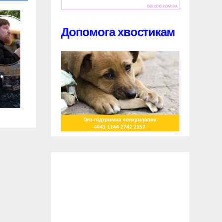
Допомога хвостикам
м
-
і