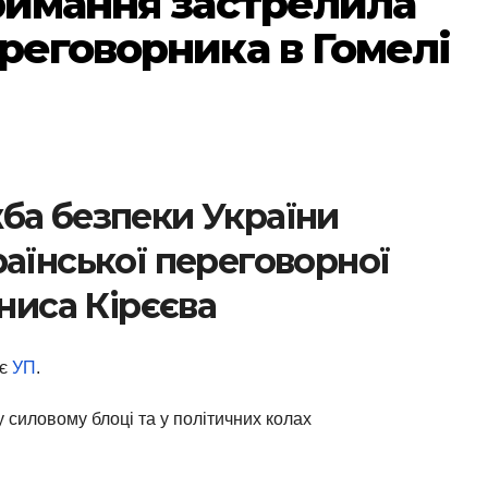
тримання застрелила
реговорника в Гомелі
ба безпеки України
аїнської переговорної
ениса Кірєєва
ує
УП
.
 силовому блоці та у політичних колах