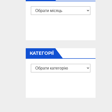
Архіви
КАТЕГОРІЇ
Категорії