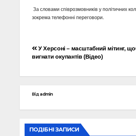
За словами співрозмовників у політичних кола
зокрема телефонні переговори.
Навігація
У Херсоні – масштабний мітинг, що
вигнати окупантів (Відео)
записів
Від
admin
ПОДІБНІ ЗАПИСИ