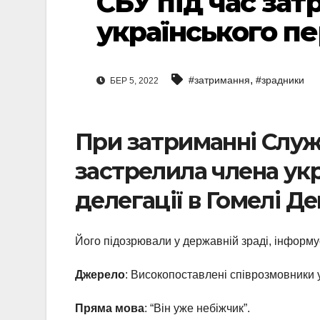
СБУ під час за
українського пе
,
#затримання
#зрадники
БЕР 5, 2022
При затриманні Служ
застрелила члена укр
делегації в Гомелі Д
Його підозрювали у державній зраді, інформ
Джерело
: Високопоставлені співрозмовники у
Пряма мова
: “Він уже небіжчик”.