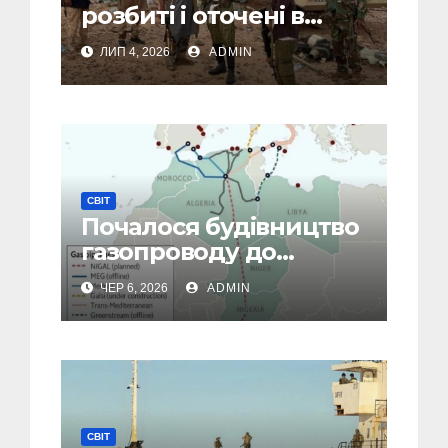
розбиті і оточені в
Малі: посольство РФ
ЛИП 4, 2026
ADMIN
йде на крайні заходи
СВІТ
Почалося будівництво
газопроводу до
Європи в обхід рф
ЧЕР 6, 2026
ADMIN
СВІТ