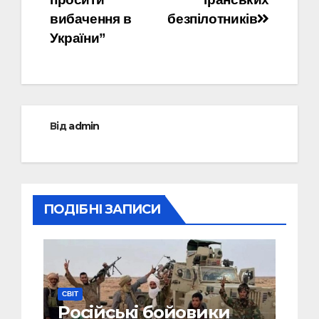
вибачення в
безпілотників
України”
Від
admin
ПОДІБНІ ЗАПИСИ
СВІТ
Російські бойовики