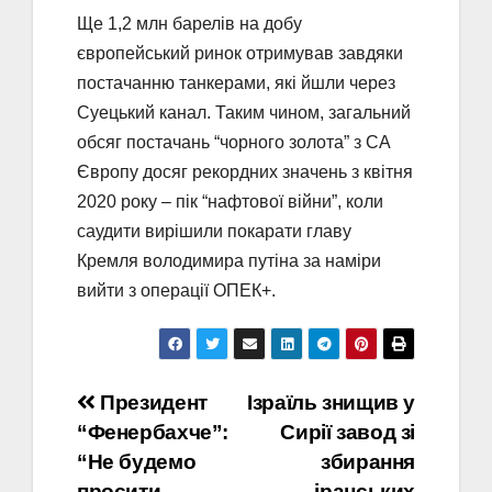
Ще 1,2 млн барелів на добу
європейський ринок отримував завдяки
постачанню танкерами, які йшли через
Суецький канал. Таким чином, загальний
обсяг постачань “чорного золота” з СА
Європу досяг рекордних значень з квітня
2020 року – пік “нафтової війни”, коли
саудити вирішили покарати главу
Кремля володимира путіна за наміри
вийти з операції ОПЕК+.
Навігація
Президент
Ізраїль знищив у
“Фенербахче”:
Сирії завод зі
записів
“Не будемо
збирання
просити
іранських