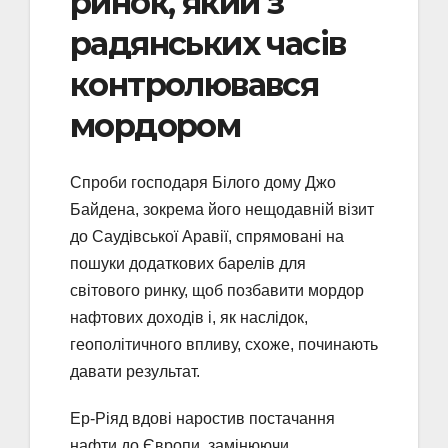
ринок, який з
радянських часів
контролювався
мордором
Спроби господаря Білого дому Джо
Байдена, зокрема його нещодавній візит
до Саудівської Аравії, спрямовані на
пошуки додаткових барелів для
світового ринку, щоб позбавити мордор
нафтових доходів і, як наслідок,
геополітичного впливу, схоже, починають
давати результат.
Ер-Ріяд вдові наростив постачання
нафти до Європи, замінюючи