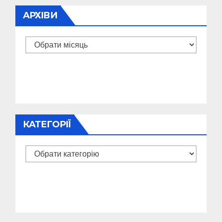
АРХІВИ
Архіви
КАТЕГОРІЇ
Категорії