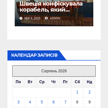
Швеція конфіскувала
корабель, який
грабував окуповані
ЧЕР 4, 2026
ADMIN
території України
КАЛЕНДАР ЗАПИСІВ
Серпень 2026
Пн
Вт
Ср
Чт
Пт
Сб
Нд
1
2
3
4
5
6
7
8
9