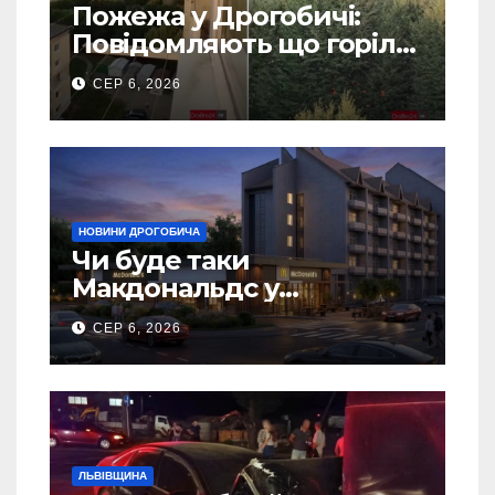
Пожежа у Дрогобичі:
Повідомляють що горіло
5 гаражів (Відео)
СЕР 6, 2026
НОВИНИ ДРОГОБИЧА
Чи буде таки
Макдональдс у
Дрогобичі? (Фото)
СЕР 6, 2026
ЛЬВІВЩИНА