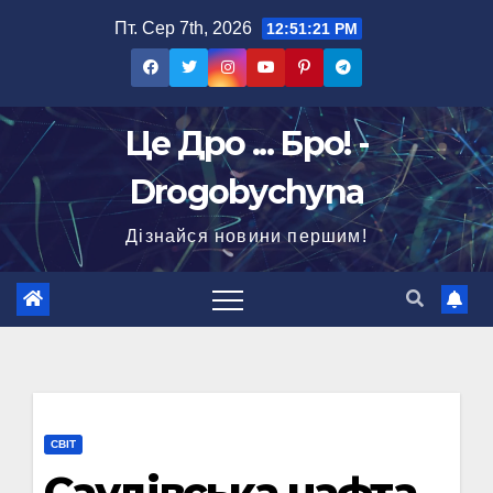
Перейти
Пт. Сер 7th, 2026
12:51:22 PM
до
вмісту
Це Дро ... Бро! -
Drogobychyna
Дізнайся новини першим!
СВІТ
Саудівська нафта