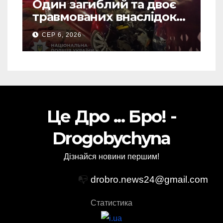
Один загиблий та двоє
травмованих внаслідок
ДТП на Самбірщині
СЕР 6, 2026
Це Дро ... Бро! -
Drogobychyna
Дізнайся новини першим!
📭
drobro.news24@gmail.com
Статистика