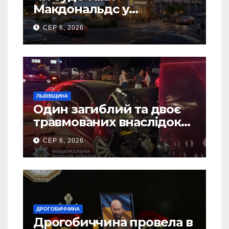
Макдональдс у
Дрогобичі? (Фото)
СЕР 6, 2026
ЛЬВІВЩИНА
Один загиблий та двоє
травмованих внаслідок
ДТП на Самбірщині
СЕР 6, 2026
ДРОГОБИЧЧИНА
Дрогобиччина провела в