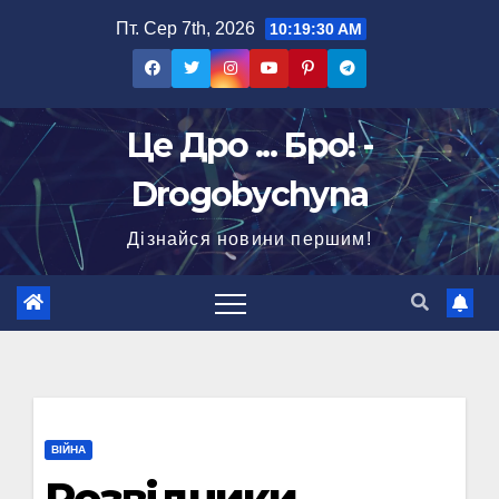
Перейти
Пт. Сер 7th, 2026
10:19:31 AM
до
вмісту
Це Дро ... Бро! -
Drogobychyna
Дізнайся новини першим!
ВІЙНА
Розвідники