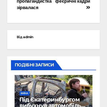
пропагандистка
феєричні кадри
зірвалася
Від
admin
ПОДІБНІ ЗАПИСИ
ВІЙНА
Під Єкатеринбургом
вибухнув автомобіль