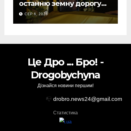
останню земну дорогу
свого Захисника – Олега
СЕР 6, 2026
Торського
Це Дро ... Бро! -
Drogobychyna
Дізнайся новини першим!
📭
drobro.news24@gmail.com
Статистика