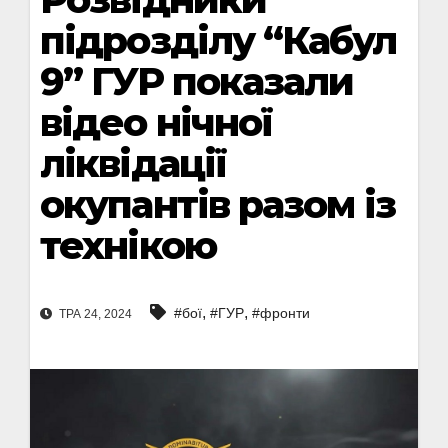
підрозділу “Кабул
9” ГУР показали
відео нічної
ліквідації
окупантів разом із
технікою
,
,
#бої
#ГУР
#фронти
ТРА 24, 2024