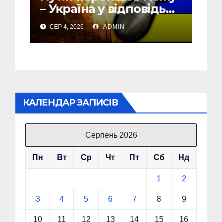
– Україна у відповідь
почала бомбити новий
СЕР 4, 2026
ADMIN
об’єкт на Росії
КАЛЕНДАР ЗАПИСІВ
Серпень 2026
Пн
Вт
Ср
Чт
Пт
Сб
Нд
1
2
3
4
5
6
7
8
9
10
11
12
13
14
15
16