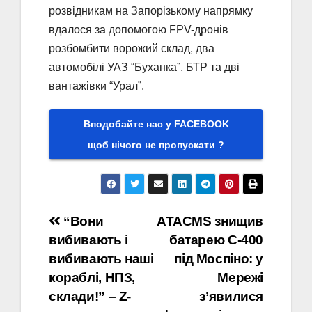
розвідникам на Запорізькому напрямку
вдалося за допомогою FPV-дронів
розбомбити ворожий склад, два
автомобілі УАЗ “Буханка”, БТР та дві
вантажівки “Урал”.
Вподобайте нас у FACEBOOK
щоб нічого не пропускати ?
Навігація
“Вони
ATACMS знищив
вибивають і
батарею С-400
записів
вибивають наші
під Моспіно: у
кораблі, НПЗ,
Мережі
склади!” – Z-
з’явилися