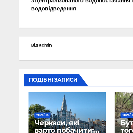
з централізованого водопостачання 
записів
водовідведення
Від
admin
ПОДІБНІ ЗАПИСИ
УКРАЇНА
УКРАЇ
Черкаси, які
Бут
варто побачити:
тог