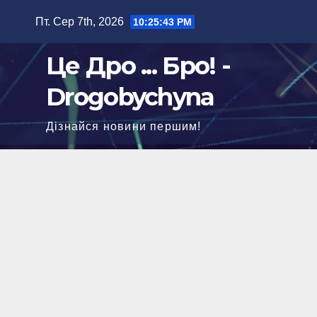
Перейти
Пт. Сер 7th, 2026
10:25:44 PM
до
вмісту
Це Дро ... Бро! -
Drogobychyna
Дізнайся новини першим!