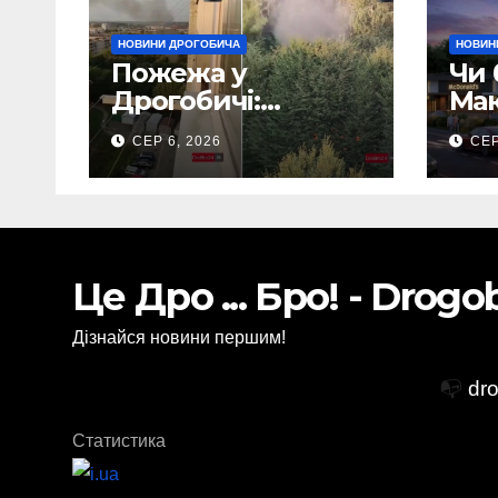
НОВИНИ ДРОГОБИЧА
НОВИН
Пожежа у
Чи 
Дрогобичі:
Мак
Повідомляють що
Дро
СЕР 6, 2026
СЕР
горіло 5 гаражів
(Відео)
Це Дро ... Бро! - Drog
Дізнайся новини першим!
📭
dr
Статистика