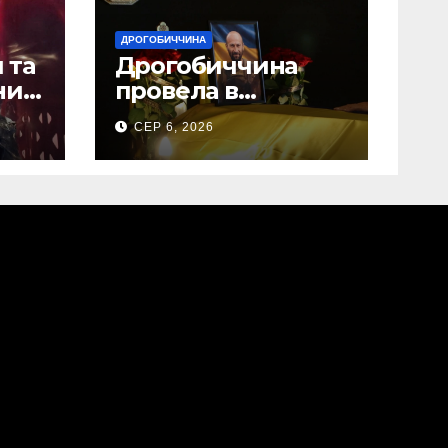
ДРОГОБИЧЧИНА
 та
Дрогобиччина
них
провела в
на
останню земну
СЕР 6, 2026
дорогу свого
Захисника – Олега
Торського