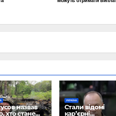
та
можуть отримати випла
НА
УКРАЇНА
усов назвав
Стали відомі
о, хто стане
кар’єрні