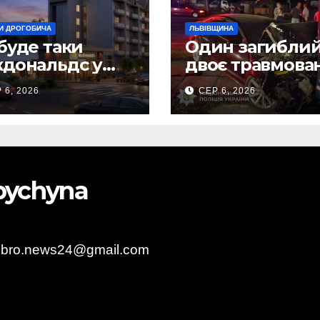
И ДРОГОБИЧА
ЛЬВІВЩИНА
буде таки
Один загиблий
дональдс у
двоє травмова
гобичі? (Фото)
внаслідок ДТП 
 6, 2026
СЕР 6, 2026
Самбірщині
obychyna
obro.news24@gmail.com