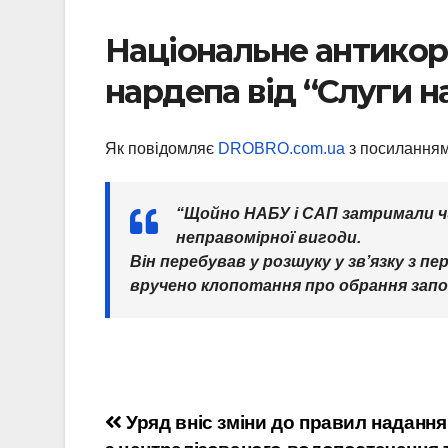
Національне антико
нардепа від “Слуги н
Як повідомляє
DROBRO.com.ua
з посиланням
“Щойно НАБУ і САП затримали чи
неправомірної вигоди.
Він перебував у розшуку у зв’язку з п
вручено клопотання про обрання запо
Навігація
Уряд вніс зміни до правил надання