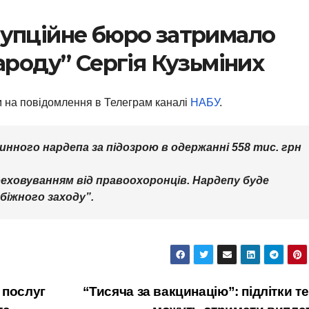
рупційне бюро затримало
ароду” Сергія Кузьміних
 на повідомлення в Телеграм каналі
НАБУ
.
нного нардепа за підозрою в одержанні 558 тис. грн
ереховуванням від правоохоронців. Нардепу буде
біжного заходу”.
 послуг
“Тисяча за вакцинацію”: підлітки т