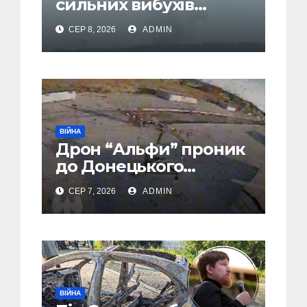
сильних вибухів
почалася масова
СЕР 8, 2026
ADMIN
евакуація
ВІЙНА
Дрон “Альфи” проник
до Донецького
аеропорту та спалив
СЕР 7, 2026
ADMIN
“Шахед” ще до запуску
ВІЙНА