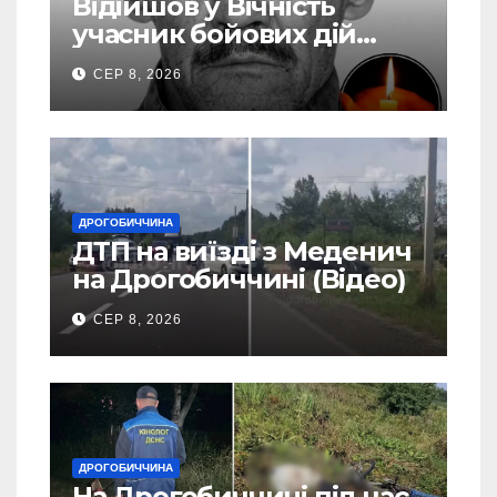
Відійшов у Вічність
учасник бойових дій
Василь Іваникович зі
СЕР 8, 2026
Станилі
ДРОГОБИЧЧИНА
ДТП на виїзді з Меденич
на Дрогобиччині (Відео)
СЕР 8, 2026
ДРОГОБИЧЧИНА
На Дрогобиччині під час