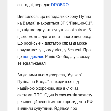
сьогодні, передає
DROBRO
.
Виявилося, що неподалік схрону Путіна
на Валдаї знаходиться ЗРК “Панцир-С1”,
що підтверджують супутникові знімки. З
цього можна дійти невтішного висновку,
що російський диктатор справді може
почуватися у цьому місці у безпеці. Про
це
повідомляє
Радіо Свобода у своєму
Telegram-каналі.
За даними цього джерела, “бункер”
Путіна на Валдаї знаходиться під
надійною охороною, яка включає
системи ППО. Один із елементів захисту
резиденції нелегітимного президента РФ
виявили супутники. Йдеться про