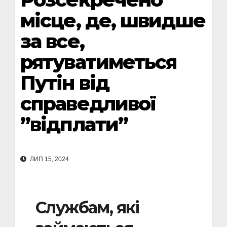
місце, де, швидше
за все,
рятуватиметься
Путін від
справедливої ​​
”відплати”
ЛИП 15, 2024
Службам, які