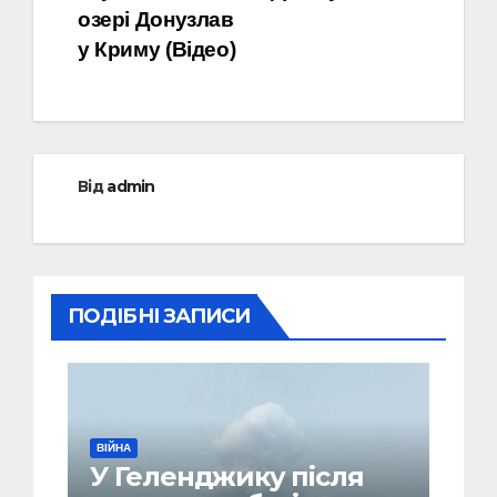
озері Донузлав
у Криму (Відео)
Від
admin
ПОДІБНІ ЗАПИСИ
ВІЙНА
У Геленджику після