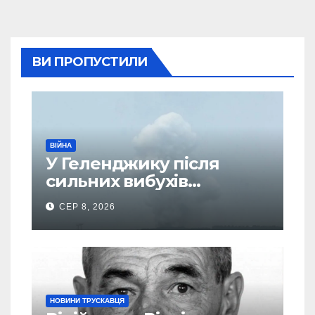
ВИ ПРОПУСТИЛИ
ВІЙНА
У Геленджику після
сильних вибухів
почалася масова
СЕР 8, 2026
евакуація
НОВИНИ ТРУСКАВЦЯ