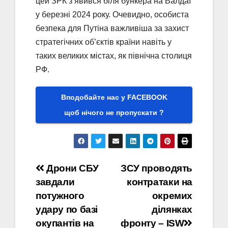
цей ЗРК з’явився біля бункера на Валдаї
у березні 2024 року. Очевидно, особиста
безпека для Путіна важливіша за захист
стратегічних об’єктів країни навіть у
таких великих містах, як північна столиця
РФ.
Вподобайте нас у FACEBOOK
щоб нічого не пропускати ?
Навігація
Дрони СБУ
ЗСУ проводять
завдали
контратаки на
записів
потужного
окремих
удару по базі
ділянках
окупантів на
фронту – ISW