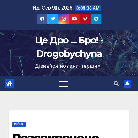
Перейти
Нд. Сер 9th, 2026
8:08:39 AM
до
вмісту
Це Дро ... Бро! -
Drogobychyna
Дізнайся новини першим!
ВІЙНА
Розсекречено