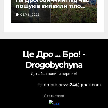
пошуків виявили тіло
зниклого чоловіка (Фото)
СЕР 8, 2026
Це Дро ... Бро! -
Drogobychyna
Дізнайся новини першим!
📭
drobro.news24@gmail.com
Статистика