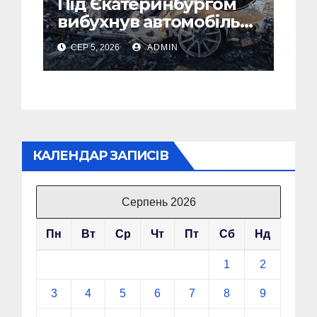
Під Єкатеринбургом
вибухнув автомобіль
голови компанії-
СЕР 5, 2026
ADMIN
виробника дронів
“Упир” – перші
подробиці
КАЛЕНДАР ЗАПИСІВ
Серпень 2026
Пн
Вт
Ср
Чт
Пт
Сб
Нд
1
2
3
4
5
6
7
8
9