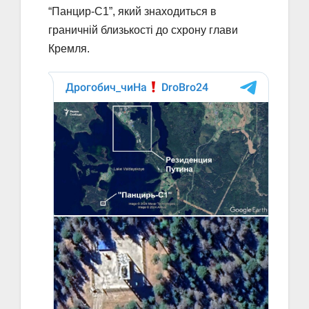
“Панцир-С1”, який знаходиться в
граничній близькості до схрону глави
Кремля.