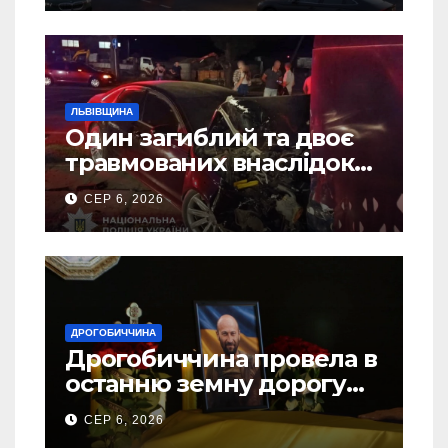
ЛЬВІВЩИНА
Один загиблий та двоє
травмованих внаслідок
ДТП на Самбірщині
СЕР 6, 2026
ДРОГОБИЧЧИНА
Дрогобиччина провела в
останню земну дорогу
свого Захисника – Олега
СЕР 6, 2026
Торського