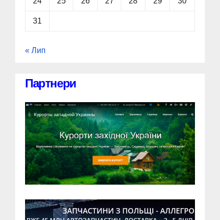
24
25
26
27
28
29
30
31
« Лип
Партнери