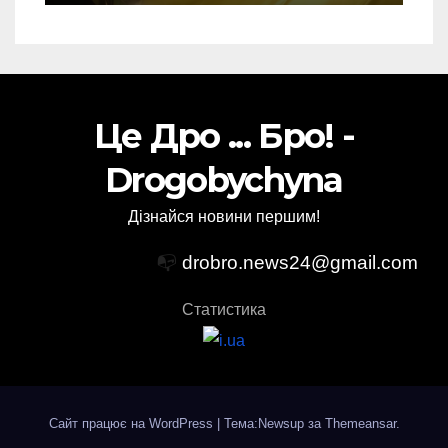
Це Дро ... Бро! -
Drogobychyna
Дізнайся новини першим!
📭
drobro.news24@gmail.com
Статистика
Сайт працює на WordPress
|
Тема:Newsup за
Themeansar
.