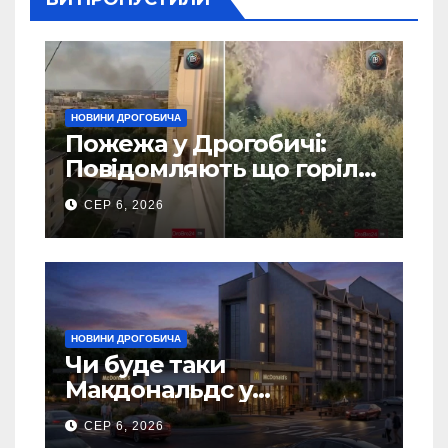
НОВИНИ ДРОГОБИЧА
Пожежа у Дрогобичі:
Повідомляють що горіло
5 гаражів (Відео)
СЕР 6, 2026
НОВИНИ ДРОГОБИЧА
Чи буде таки
Макдональдс у
Дрогобичі? (Фото)
СЕР 6, 2026