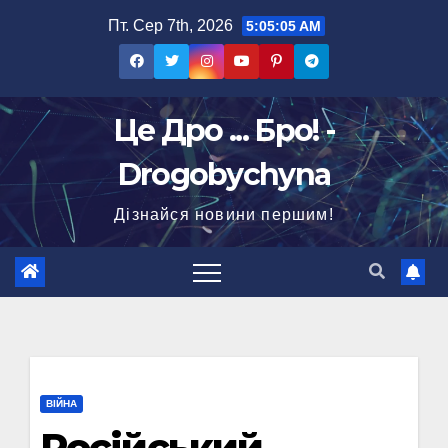
Перейти
Пт. Сер 7th, 2026
5:05:06 AM
до
вмісту
Це Дро ... Бро! -
Drogobychyna
Дізнайся новини першим!
ВІЙНА
Російський