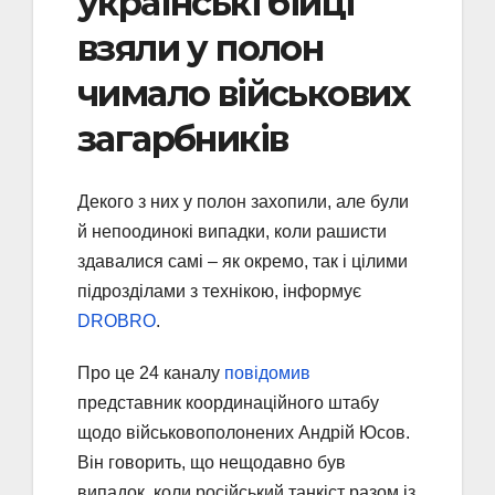
українські бійці
взяли у полон
чимало військових
загарбників
Декого з них у полон захопили, але були
й непоодинокі випадки, коли рашисти
здавалися самі – як окремо, так і цілими
підрозділами з технікою, інформує
DROBRO
.
Про це 24 каналу
повідомив
представник координаційного штабу
щодо військовополонених Андрій Юсов.
Він говорить, що нещодавно був
випадок, коли російський танкіст разом із