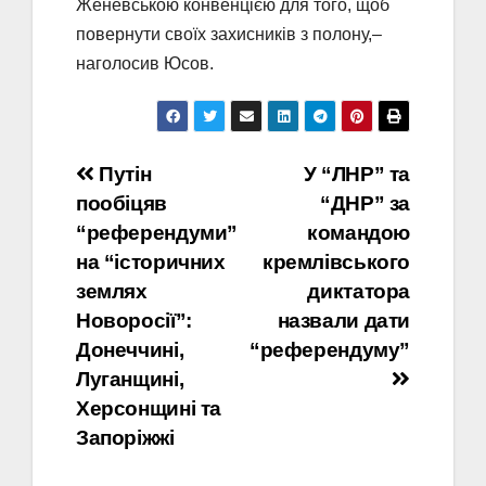
Женевською конвенцією для того, щоб
повернути своїх захисників з полону,–
наголосив Юсов.
Навігація
Путін
У “ЛНР” та
пообіцяв
“ДНР” за
записів
“референдуми”
командою
на “історичних
кремлівського
землях
диктатора
Новоросії”:
назвали дати
Донеччині,
“референдуму”
Луганщині,
Херсонщині та
Запоріжжі