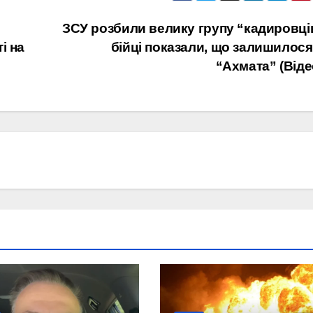
ЗСУ розбили велику групу “кадировці
і на
бійці показали, що залишилося
“Ахмата” (Віде