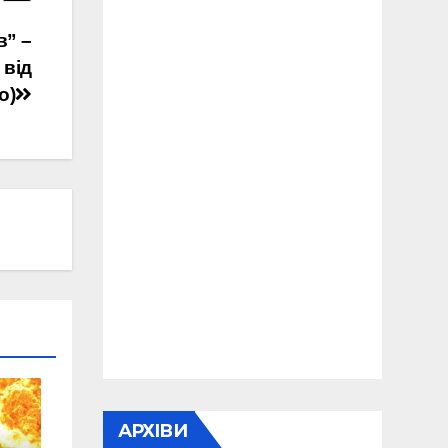
в” –
 від
о)
АРХІВИ