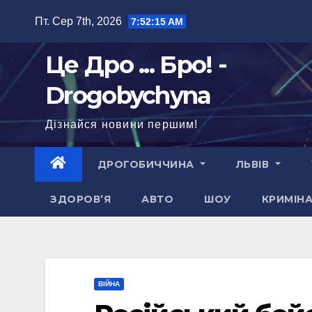
Перейти
Пт. Сер 7th, 2026
7:52:16 AM
до
вмісту
Це Дро ... Бро! -
Drogobychyna
Дізнайся новини першим!
ДРОГОБИЧЧИНА
ЛЬВІВ
ЗДОРОВ’Я
АВТО
ШОУ
КРИМІН
ВІЙНА