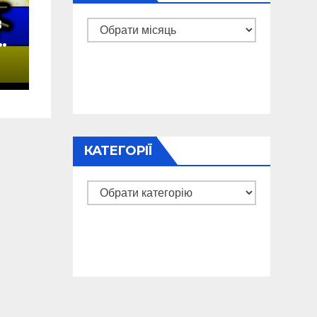
в
Архіви
у
а
КАТЕГОРІЇ
Категорії