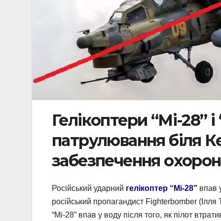
Гелікоптери “Мі-28” і
патрулювання біля К
забезпечення охорон
Російський ударний
гелікоптер “Мі-28”
впав у
російський пропагандист Fighterbomber (Ілля 
“Мі-28” впав у воду після того, як пілот втра