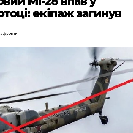
вий Мі-28 впав у
тоці: екіпаж загинув
,
#фронти