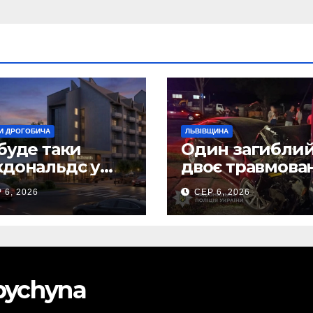
И ДРОГОБИЧА
ЛЬВІВЩИНА
буде таки
Один загиблий
дональдс у
двоє травмова
гобичі? (Фото)
внаслідок ДТП 
 6, 2026
СЕР 6, 2026
Самбірщині
obychyna