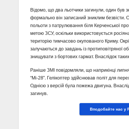
Відомо, що два льотчики загинули, один був
формально він записаний зниклим безвісти. Сл
польоти з патрулювання біля Керченської про
метою ЗСУ, оскільки використовується росіян
територію тимчасово окупованого Криму. Окрі
залучаються до завдань із протиповітряної о
знищувати з бортових гармат. Внаслідок таких
Раніше ЗМІ повідомляли, що наприкінці липня
“Мі-28”. Гелікоптер здійснював політ для пере
Однією з версій була пожежа двигуна. Внаслі
загинув.
Вподобайте нас у 