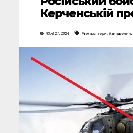
Російський бойо
Керченській про
,
#гелікоптери
#знищення
ЖОВ 27, 2024