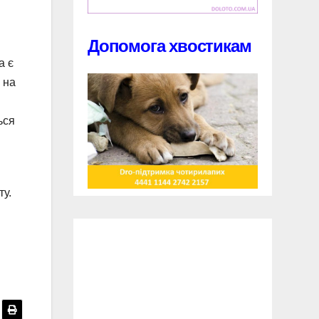
Допомога хвостикам
а є
 на
ься
ту.