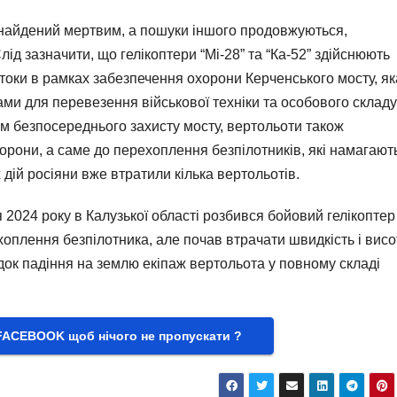
 знайдений мертвим, а пошуки іншого продовжуються,
ід зазначити, що гелікоптери “Мі-28” та “Ка-52” здійснюють
токи в рамках забезпечення охорони Керченського мосту, як
ами для перевезення військової техніки та особового складу
м безпосереднього захисту мосту, вертольоти також
борони, а саме до перехоплення безпілотників, які намагают
 дій росіяни вже втратили кілька вертольотів.
 2024 року в Калузької області розбився бойовий гелікоптер
хоплення безпілотника, але почав втрачати швидкість і висо
док падіння на землю екіпаж вертольота у повному складі
FACEBOOK щоб нічого не пропускати ?