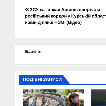
Навігація
ЗСУ на танках Abrams прорвали
російський кордон у Курській област
записів
новій ділянці – ЗМІ (Відео)
Від
admin
ПОДІБНІ ЗАПИСИ