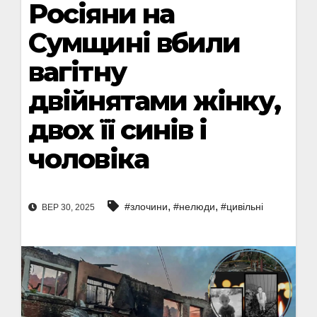
Росіяни на
Сумщині вбили
вагітну
двійнятами жінку,
двох її синів і
чоловіка
,
,
#злочини
#нелюди
#цивільні
ВЕР 30, 2025