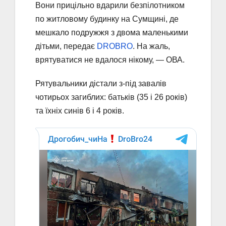
Вони прицільно вдарили безпілотником
по житловому будинку на Сумщині, де
мешкало подружжя з двома маленькими
дітьми, передає
DROBRO
. На жаль,
врятуватися не вдалося нікому, — ОВА.
Рятувальники дістали з-під завалів
чотирьох загиблих: батьків (35 і 26 років)
та їхніх синів 6 і 4 років.