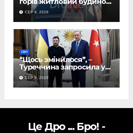
горів житловий будинок
(Відео)
СЕР 9, 2026
СВІТ
“Щось змінилося”, –
Туреччина запросила у
США дозвіл передати
СЕР 9, 2026
Україні ATACMS та M270
Це Дро ... Бро! -