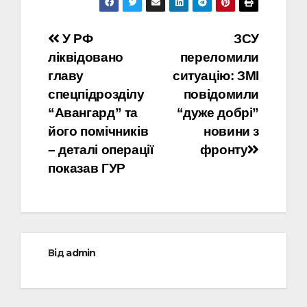
Навігація
У РФ
ЗСУ
ліквідовано
переломили
записів
главу
ситуацію: ЗМІ
спецпідрозділу
повідомили
“Авангард” та
“дуже добрі”
його помічників
новини з
– деталі операції
фронту
показав ГУР
Від
admin