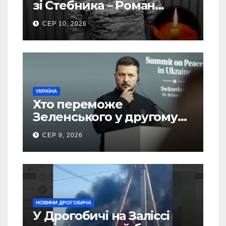
зі Стебника – Роман
Кучера
СЕР 10, 2026
УКРАЇНА
Хто переможе
Зеленського у другому
турі виборів президента
СЕР 9, 2026
України – новий рейтинг
SOCIS
НОВИНИ ДРОГОБИЧА
У Дрогобичі на Заліссі