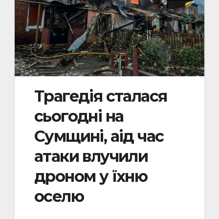
Трагедія сталася
сьогодні на
Сумщині, аід час
атаки влучили
дроном у їхню
оселю