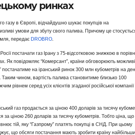
ецькому ринках
го газу в Європі, відчайдушно шукає покупців на
изливі умови для збуту свого палива. Причому це стосуєтьс
ремля, передає
DROBRO
.
осії постачати газ Ірану з 75-відсотковою знижкою в порівн
ах. Як повідомляє “Комерсант”, країни обговорюють можлив
” постачатиме на іранський ринок 300 млн кубометрів на ден
. Таким чином, вартість палива становитиме близько 100
чим рівнем серед усіх клієнтів згаданої російської компанії
ький газ продається за ціною 400 доларів за тисячу кубоме
я за ціною 260 доларів за тисячу кубометрів. Тобто ціна, що
внює тій, яку “Газпрому” платять покупці в СНД. При цьому
джує, що обсяги постачання мають зробити країну найбільш