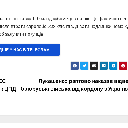
ають поставку 110 млрд кубометрів на рік. Це фактично вес
ісля втрати європейських клієнтів. Дівати надлишки нема к
об залучити покупців.
ШЕ У НАС В ТELEGRAM
АЕС
Лукашенко раптово наказав відв
ик ЦПД
білоруські війська від кордону з Україн