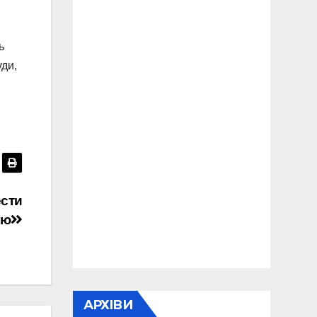
ь
уди,
ести
ою
АРХІВИ