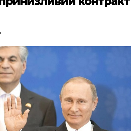
а принизливий контракт
и