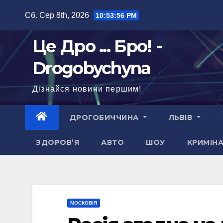
Перейти
Сб. Сер 8th, 2026
10:53:57 PM
до
вмісту
Це Дро ... Бро! -
Drogobychyna
Дізнайся новини першим!
ДРОГОБИЧЧИНА
ЛЬВІВ
ЗДОРОВ’Я
АВТО
ШОУ
КРИМІН
МОСКОВІЯ