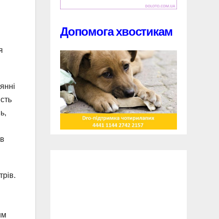
Допомога хвостикам
я
янні
ість
ь,
 в
трів.
им