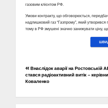
газовим клієнтом РФ.
Умови контракту, що обговорюється, передбач
надлишковий газ “Газпрому”, який утворився п
тому в РФ змушені значно занижувати ціну, щ
ШВИД
Навігація
Внаслідок аварії на Ростовській 
стався радіоактивний витік – керівн
записів
Коваленко