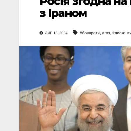
Росія згодна н
з Іраном
,
,
#банкроти
#газ
#дисконт
ЛИП 18, 2024