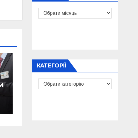
Архіви
КАТЕГОРІЇ
Категорії
и