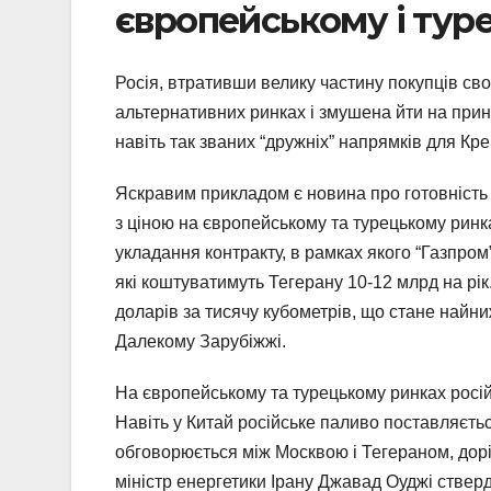
європейському і тур
Росія, втративши велику частину покупців сво
альтернативних ринках і змушена йти на прин
навіть так званих “дружніх” напрямків для К
Яскравим прикладом є новина про готовність Р
з ціною на європейському та турецькому ринк
укладання контракту, в рамках якого “Газпром
які коштуватимуть Тегерану 10-12 млрд на рік
доларів за тисячу кубометрів, що стане найниж
Далекому Зарубіжжі.
На європейському та турецькому ринках російс
Навіть у Китай російське паливо поставляєтьс
обговорюється між Москвою і Тегераном, дорі
міністр енергетики Ірану Джавад Оуджі ствер