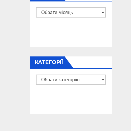
Архіви
КАТЕГОРІЇ
Категорії