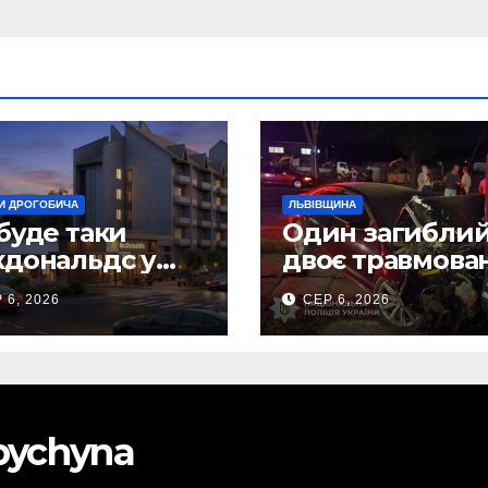
И ДРОГОБИЧА
ЛЬВІВЩИНА
буде таки
Один загиблий
дональдс у
двоє травмова
гобичі? (Фото)
внаслідок ДТП 
 6, 2026
СЕР 6, 2026
Самбірщині
obychyna