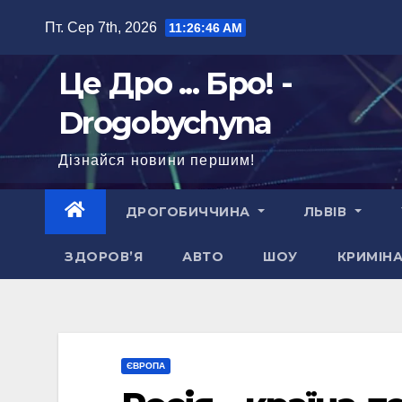
Перейти
Пт. Сер 7th, 2026
11:26:47 AM
до
вмісту
Це Дро ... Бро! -
Drogobychyna
Дізнайся новини першим!
ДРОГОБИЧЧИНА
ЛЬВІВ
ЗДОРОВ’Я
АВТО
ШОУ
КРИМІН
ЄВРОПА