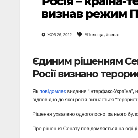
Росія – країна-
визнав режим П
,
#Польща
#сенат
ЖОВ 26, 2022
Єдиним рішенням Се
Росії визнано терор
Як
повідомляє
видання “Інтерфакс-Україна”, 
відповідно до якої росія визнається “терори
Рішення ухвалено одноголосно, за нього бул
Про рішення Сенату повідомляється на офіці