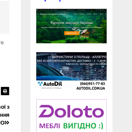
го
ої з
ення
ТО