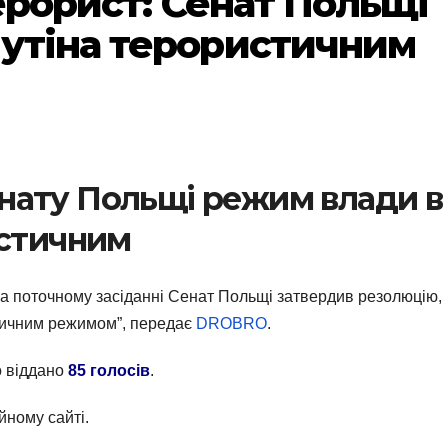
терорист: Сенат Польщі
утіна терористичним
нату Польщі режим влади в
истичним
на поточному засіданні Сенат Польщі затвердив резолюцію,
стичним режимом”, передає
DROBRO
.
о віддано
85 голосів
.
йному сайті.