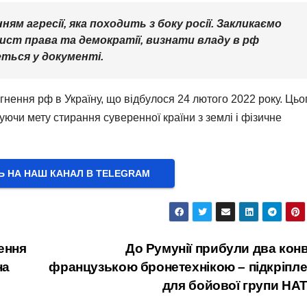
ям агресії, яка походить з боку росії. Закликаємо
хист права та демократії, визнати владу в рф
ться у документі.
нення рф в Україну, що відбулося 24 лютого 2022 року. Цьо
ідуючи мету стирання суверенної країни з землі і фізичне
Ь НА НАШ КАНАЛ В ТELEGRAM
шення
До Румунії прибули два конв
на
французькою бронетехнікою – підкріпл
для бойової групи НА