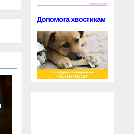
Допомога хвостикам
и
и