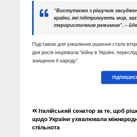
“Виступаємо з рішучим засудженн
країни, які підтримують мир, за
терористичним режимом”, – йде
Підставою для ухвалення рішення стало вторг
дня росія ініціювала “війну в Україні, пересл
знищення її народу”.
ПІДПИШИС
Навігація
Італійський сенатор за те, щоб рі
щодо України ухвалювала міжнарод
записів
спільнота