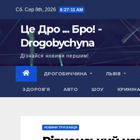
Перейти
Сб. Сер 8th, 2026
6:27:12 AM
до
вмісту
Це Дро ... Бро! -
Drogobychyna
Дізнайся новини першим!
ДРОГОБИЧЧИНА
ЛЬВІВ
ЗДОРОВ’Я
АВТО
ШОУ
КРИМІН
НОВИНИ ТРУСКАВЦЯ