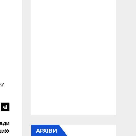
ку
мади
АРХІВИ
ви