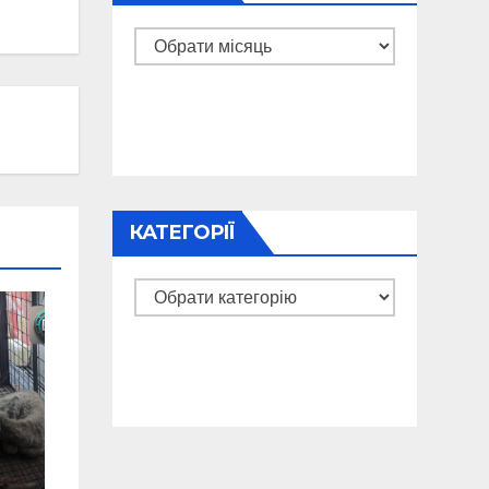
Архіви
КАТЕГОРІЇ
Категорії