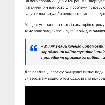
За його словами, ще в 2020 році він звернувс
питанням, які найгостріші проблеми потребуют
заручником ситуації з неякісною питною вод
Місцеві мешканці та жителі санаторіїв отриму
тому воно замулилось, було необхідне очищен
– Ми як влада хочемо допомогти 
зародження найпотужнішої політ
проведення проєктних робіт, – 
Для реалізації проєкту очищення питної води в
університету водного господарства та приро