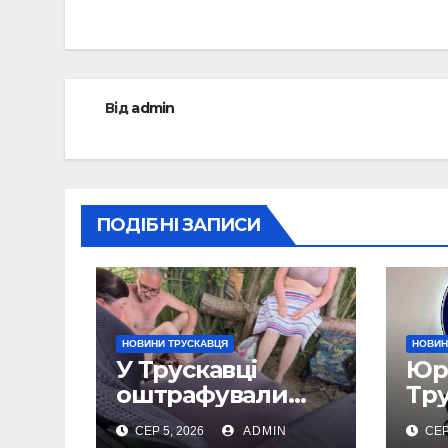
записів
Від
admin
ПОДІБНІ ЗАПИСИ
НОВИНИ ТРУСКАВЦЯ
НОВИН
У Трускавці
Юрі
оштрафували
Тр
трьох
пі
СЕР 5, 2026
ADMIN
СЕР
відпочивальникі
пр