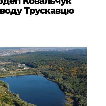
рдеп Ковальчук
 воду Трускавцю