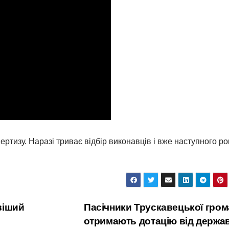
ртизу. Наразі триває відбір виконавців і вже наступного ро
віший
Пасічники Трускавецької гро
отримають дотацію від держа