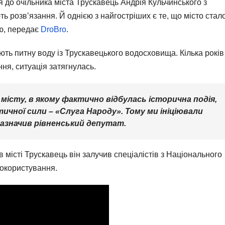
я до очільника міста Трускавець Андрія Кульчинського з
ь розв’язання. Й однією з найгостріших є те, що місто стал
ою, передає
DroBro
.
ють питну воду із Трускавецького водосховища. Кілька років
ня, ситуація затягнулась.
місту, в якому фактично відбулась історична подія,
ичної сили – «Слуга Народу». Тому ми ініціювали
зазначив рівненський депутат.
 місті Трускавець він залучив спеціалістів з Національного
докористування.