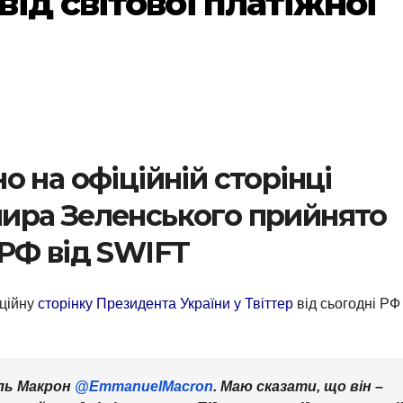
ід світової платіжної
 на офіційній сторінці
ира Зеленського прийнято
РФ від SWIFT
іційну
сторінку Президента України у Твіттер
від сьогодні РФ
ль Макрон
@EmmanuelMacron
. Маю сказати, що він –