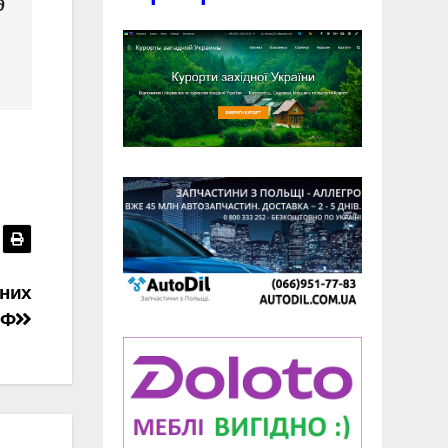
д
чних
РФ