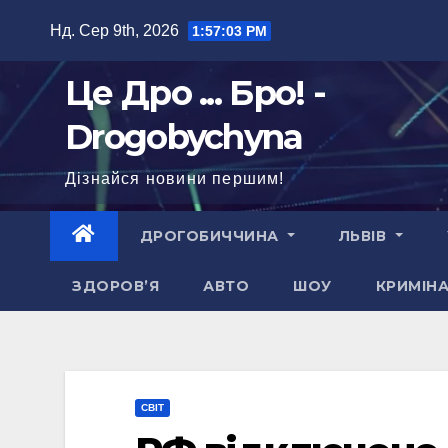
Перейти
Нд. Сер 9th, 2026
1:57:04 PM
до
вмісту
Це Дро ... Бро! -
Drogobychyna
Дізнайся новини першим!
ДРОГОБИЧЧИНА
ЛЬВІВ
ЗДОРОВ’Я
АВТО
ШОУ
КРИМІН
СВІТ