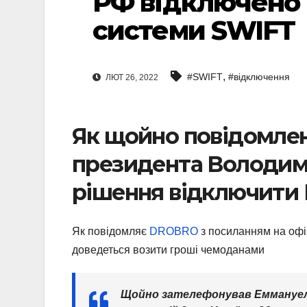
РФ відключено в
системи SWIFT
,
#SWIFT
#відключення
ЛЮТ 26, 2022
Як щойно повідомлено
президента Володим
рішення відключити 
Як повідомляє
DROBRO
з посиланням на оф
доведеться возити гроші чемоданами
Щойно зателефонував Еммануе