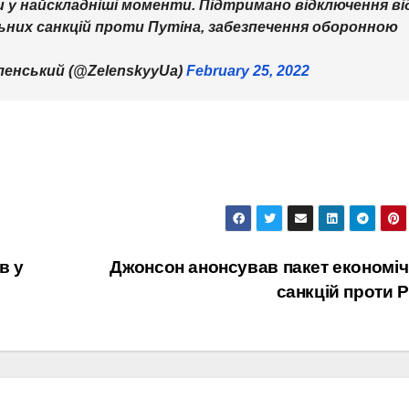
ми у найскладніші моменти. Підтримано відключення ві
ьних санкцій проти Путіна, забезпечення оборонною
еленський (@ZelenskyyUa)
February 25, 2022
в у
Джонсон анонсував пакет економі
санкцій проти 