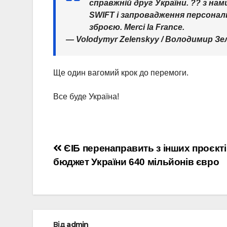
справжній друг України. ?? з на
SWIFT і запровадження персонал
зброєю. Merci la France.
— Volodymyr Zelenskyy / Володимир З
Ще один вагомий крок до перемоги.
Все буде Україна!
Навігація
ЄІБ перенаправить з інших проєкті
бюджет України 640 мільйонів євро
записів
Від
admin