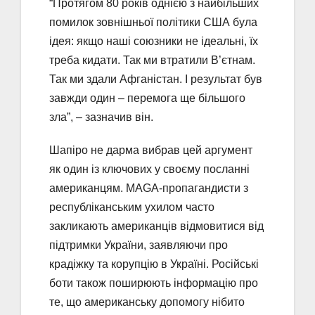
“Протягом 80 років однією з найбільших
помилок зовнішньої політики США була
ідея: якщо наші союзники не ідеальні, їх
треба кидати. Так ми втратили В’єтнам.
Так ми здали Афганістан. І результат був
завжди один – перемога ще більшого
зла”, – зазначив він.
Шапіро не дарма вибрав цей аргумент
як один із ключових у своєму посланні
американцям. MAGA-пропагандисти з
республіканським ухилом часто
закликають американців відмовитися від
підтримки України, заявляючи про
крадіжку та корупцію в Україні. Російські
боти також поширюють інформацію про
те, що американську допомогу нібито