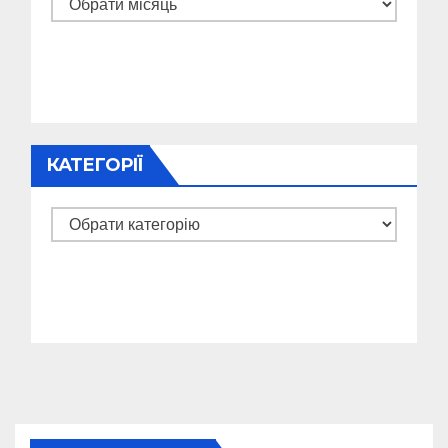
Архіви
КАТЕГОРІЇ
Категорії