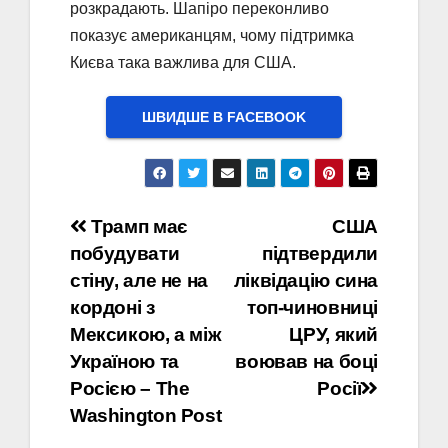
розкрадають. Шапіро переконливо
показує американцям, чому підтримка
Києва така важлива для США.
ШВИДШЕ В FACEBOOK
Навігація
Трамп має
США
побудувати
підтвердили
записів
стіну, але не на
ліквідацію сина
кордоні з
топ-чиновниці
Мексикою, а між
ЦРУ, який
Україною та
воював на боці
Росією – The
Росії
Washington Post