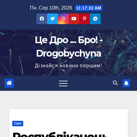
Перейти
Пн. Сер 10th, 2026
11:17:23 AM
до
вмісту
Це Дро ... Бро! -
Drogobychyna
Дізнайся новини першим!
США
Республіканець