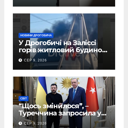
України – новий рейтинг
SOCIS
НОВИНИ ДРОГОБИЧА
У Дрогобичі на Заліссі
горів житловий будинок
(Відео)
СЕР 9, 2026
СВІТ
“Щось змінилося”, –
Туреччина запросила у
США дозвіл передати
СЕР 9, 2026
Україні ATACMS та M270