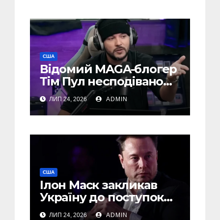
США
Відомий MAGA-блогер
Тім Пул несподівано
підтримав Україну
ЛИП 24, 2026
ADMIN
США
Ілон Маск закликав
Україну до поступок
Путіну – The Economist
ЛИП 24, 2026
ADMIN