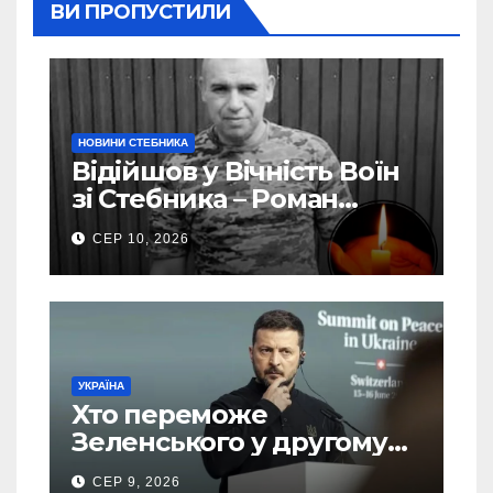
ВИ ПРОПУСТИЛИ
НОВИНИ СТЕБНИКА
Відійшов у Вічність Воїн
зі Стебника – Роман
Кучера
СЕР 10, 2026
УКРАЇНА
Хто переможе
Зеленського у другому
турі виборів президента
СЕР 9, 2026