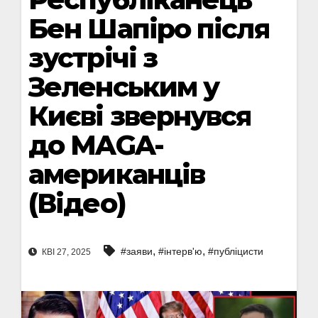
Бен Шапіро після
зустрічі з
Зеленським у
Києві звернувся
до MAGA-
американців
(Відео)
,
,
#заяви
#інтерв'ю
#публіцисти
КВІ 27, 2025