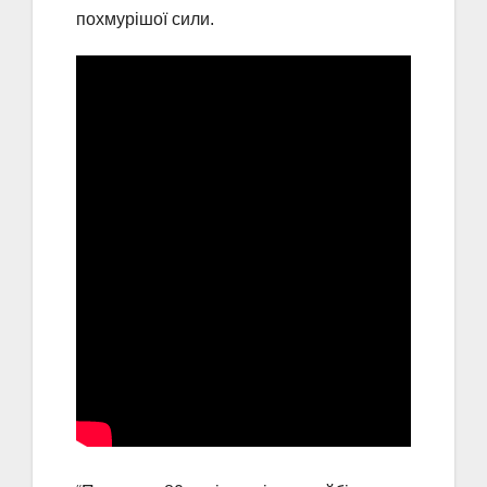
похмурішої сили.