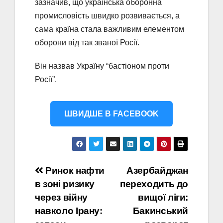
зазначив, що українська оборонна
промисловість швидко розвивається, а
сама країна стала важливим елементом
оборони від так званої Росії.
Він назвав Україну “бастіоном проти
Росії”.
ШВИДШЕ В FACEBOOK
Навігація
Ринок нафти
Азербайджан
в зоні ризику
переходить до
записів
через війну
вищої ліги:
навколо Ірану:
Бакинський