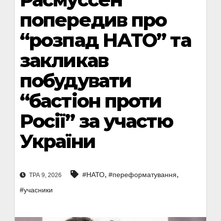
попередив про
“розпад НАТО” та
закликав
побудувати
“бастіон проти
Росії” за участю
України
,
,
#НАТО
#переформатування
ТРА 9, 2026
#учасники