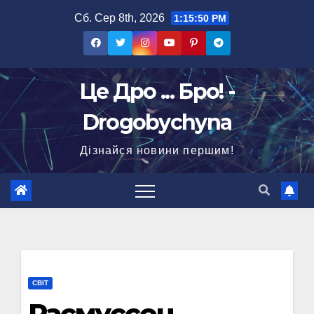
Перейти
Сб. Сер 8th, 2026
1:15:51 PM
до
вмісту
Це Дро ... Бро! -
Drogobychyna
Дізнайся новини першим!
СВІТ
Расмуссен