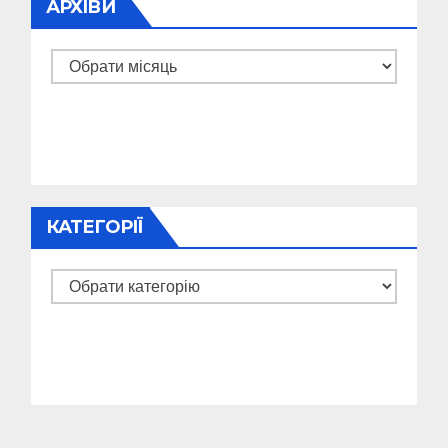
АРХІВИ
Архіви
КАТЕГОРІЇ
Категорії