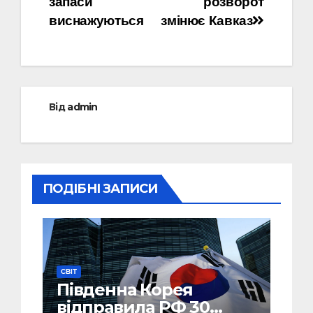
запаси
розворот
виснажуються
змінює Кавказ
Від
admin
ПОДІБНІ ЗАПИСИ
СВІТ
Південна Корея
відправила РФ 30