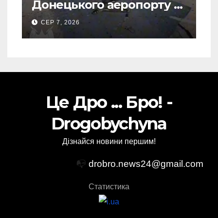
Донецького аеропорту та
спалив “Шахед” ще до
СЕР 7, 2026
запуску
Це Дро ... Бро! -
Drogobychyna
Дізнайся новини першим!
📭
drobro.news24@gmail.com
Статистика