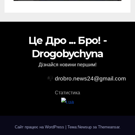
Це Дро ... Бро! -
Drogobychyna
Дізнайся новини першим!
📭
drobro.news24@gmail.com
Статистика
Сайт працює на WordPress
|
Тема:Newsup за
Themeansar
.