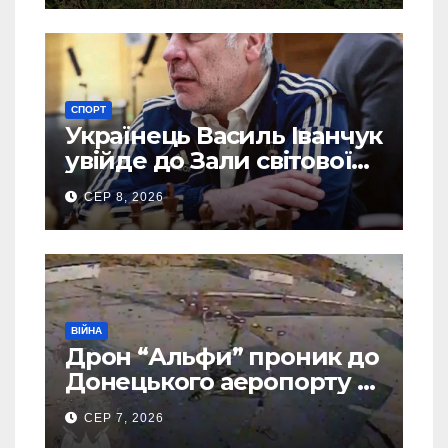
СПОРТ
Українець Василь Іванчук
увійде до Зали світової
шахової слави
СЕР 8, 2026
ВІЙНА
Дрон “Альфи” проник до
Донецького аеропорту та
спалив “Шахед” ще до
СЕР 7, 2026
запуску