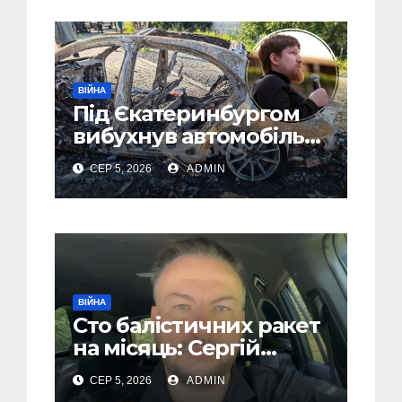
ВІЙНА
Під Єкатеринбургом
вибухнув автомобіль
голови компанії-
СЕР 5, 2026
ADMIN
виробника дронів
“Упир” – перші
подробиці
ВІЙНА
Сто балістичних ракет
на місяць: Сергій
“Флеш” закликав
СЕР 5, 2026
ADMIN
українців готуватися