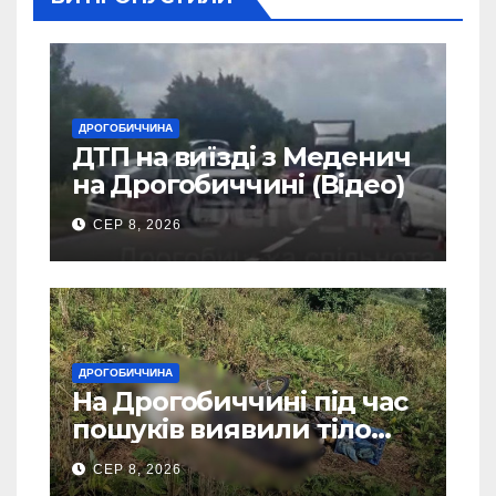
ДРОГОБИЧЧИНА
ДТП на виїзді з Меденич
на Дрогобиччині (Відео)
СЕР 8, 2026
ДРОГОБИЧЧИНА
На Дрогобиччині під час
пошуків виявили тіло
зниклого чоловіка
СЕР 8, 2026