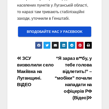
населених пунктів у Луганській області,
то наразі там тривають стабілізаційні
заходи, уточнили в Генштабі.
ВПОДОБАЙТЕ НАС У FACEBOOK
Навігація
ЗСУ
“Я зараз в**бу, у
визволили село
тебе голова
записів
Макіївка на
відлетить!” –
Луганщині.
“мобіки” почали
ВIДЕО
нападати на
офіцерів РФ
(Відео)