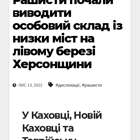
виводити
особовий склад із
низки міст на
лівому березі
Херсонщини
,
#дислокації
#рашисти
ЛИС 13, 2022
У Каховці, Новій
Каховці та