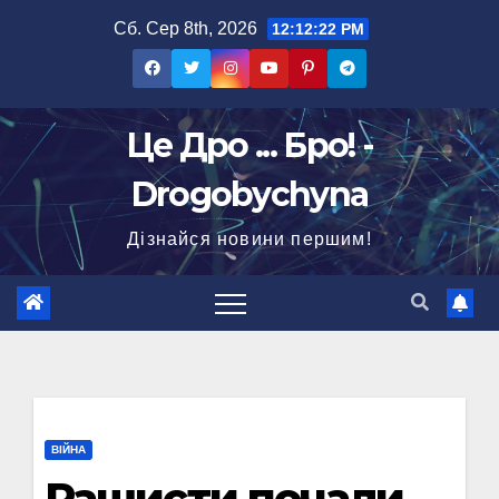
Перейти
Сб. Сер 8th, 2026
12:12:23 PM
до
вмісту
Це Дро ... Бро! -
Drogobychyna
Дізнайся новини першим!
ВІЙНА
Рашисти почали